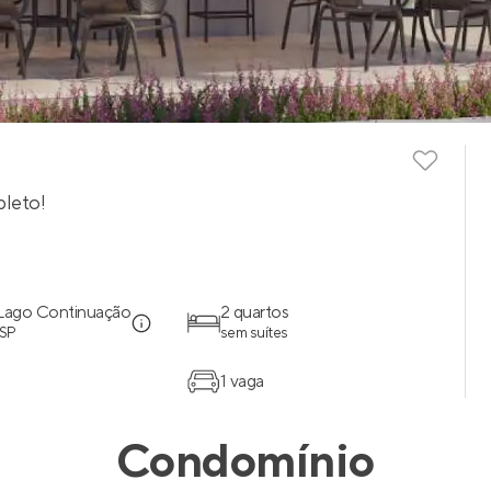
pleto!
 Lago Continuação
2 quartos
 SP
sem suítes
1 vaga
Condomínio