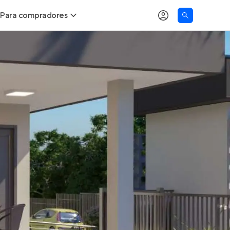
Para compradores
as
Buscar um imóvel novo
Calcule seu Poder de Compra
Comprar x Alugar
Correção do INCC
Simulador de Financiamento
Encontre um corretor