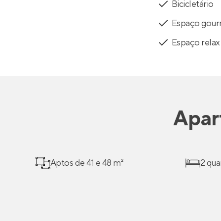
Bicicletário
Espaço gou
Espaço relax
Apar
Aptos de 41 e 48 m²
2 qua