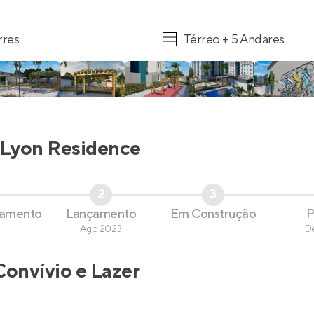
rres
Térreo + 5 Andares
Lyon Residence
2
3
çamento
Lançamento
Em Construção
P
Ago 2023
D
Convívio e Lazer