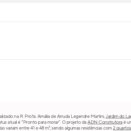
lizado na R. Profa. Amália de Arruda Legendre Martini,
Jardim do L
atus atual é “Pronto para morar”. O projeto da
ADN Construtora
é um
tas variam entre 41 e 48 m², sendo algumas residências com
2 quarto