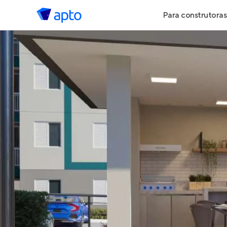
Para construtoras
Geração de 
Geração de Vi
Geração de 
Maiores Cons
Parcerias Imob
Anunciar Imó