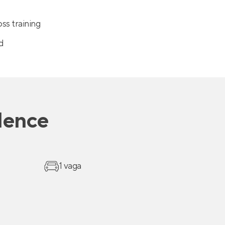
ss training
d
dence
1 vaga