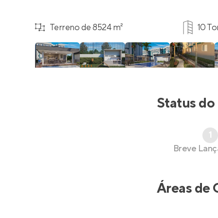
Terreno de 8524 m²
10 To
Status do
1
Breve Lan
Áreas de 