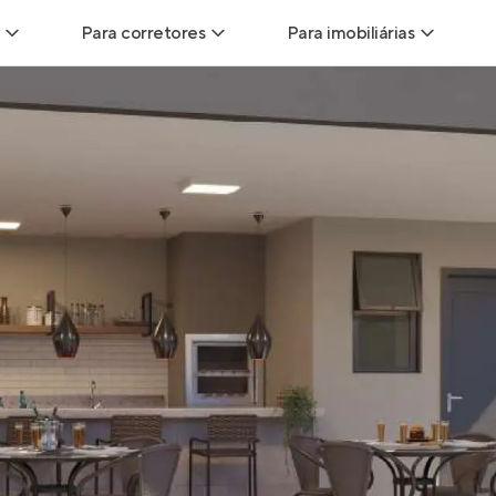
Para corretores
Para imobiliárias
Leads
Leads para Corretores
Leads para Imobiliári
sitas
Corretor+
Hub de imobiliárias
Vendas
Parcerias imobiliárias
Anunciar imóveis
trutoras
Hub de Corretores
iliárias
Perfil Verificado
veis
Anunciar imóveis