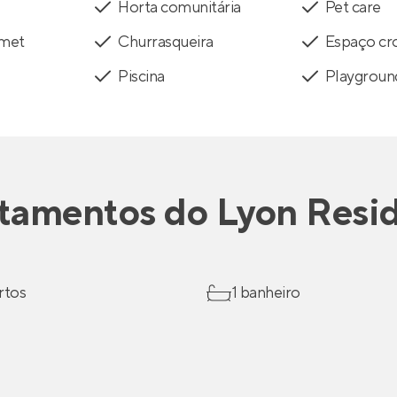
Horta comunitária
Pet care
rmet
Churrasqueira
Espaço cro
Piscina
Playgroun
tamentos
do
Lyon Resi
rtos
1 banheiro