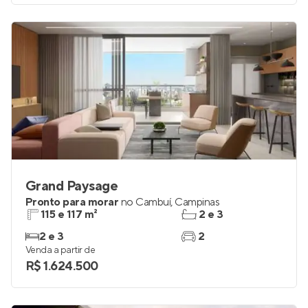
Grand Paysage
Pronto para morar
no
Cambuí
,
Campinas
115 e 117 m²
2 e 3
2 e 3
2
Venda a partir de
R$ 1.624.500