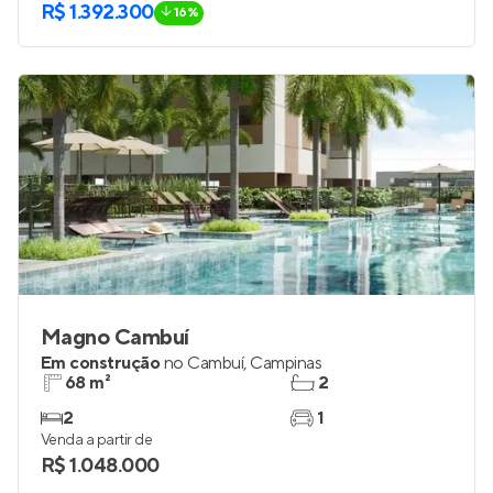
R$ 1.392.300
16%
Magno Cambuí
Em construção
no
Cambuí
,
Campinas
68 m²
2
2
1
Venda a partir de
R$ 1.048.000