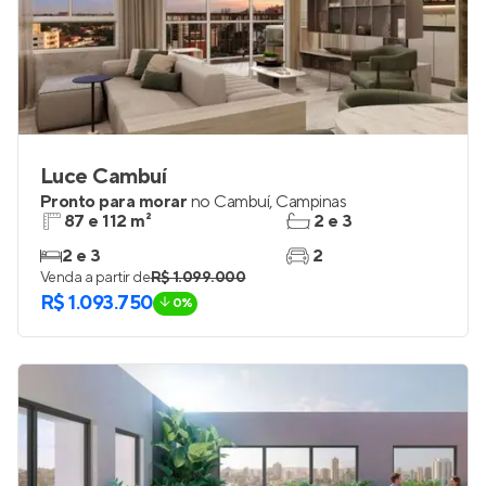
Luce Cambuí
Pronto para morar
no
Cambuí
,
Campinas
87 e 112 m²
2 e 3
2 e 3
2
Venda a partir de
R$ 1.099.000
R$ 1.093.750
0%