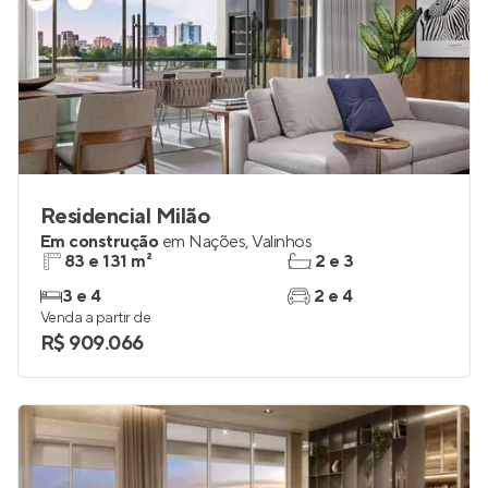
Residencial Milão
Em construção
em
Nações
,
Valinhos
83 e 131 m²
2 e 3
3 e 4
2 e 4
Venda a partir de
R$ 909.066