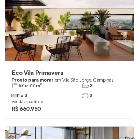
Eco Vila Primavera
Pronto para morar
em
Vila São Jorge
,
Campinas
67 e 77 m²
2
1 a 3
2
Venda a partir de
R$ 660.950