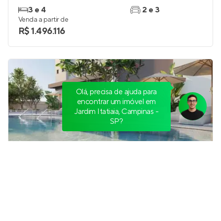
3 e 4
2 e 3
Venda a partir de
R$ 1.496.116
Olá, precisa de ajuda para
encontrar um imóvel em
Jardim Itatiaia, Campinas -
SP?
Authentic
Em construção
no
Cambuí
,
Campinas
153 m²
3
3
3