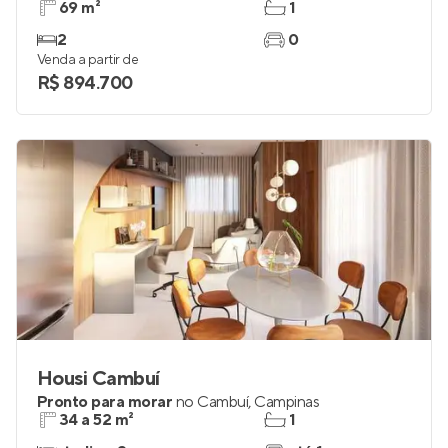
69 m²
1
2
0
Venda a partir de
R$ 894.700
Housi Cambuí
Pronto para morar
no
Cambuí
,
Campinas
34 a 52 m²
1