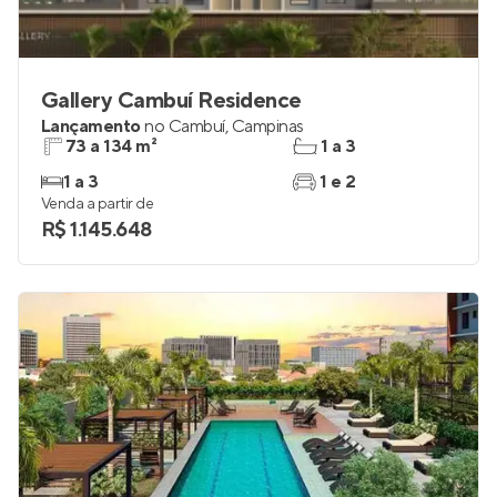
Gallery Cambuí Residence
Lançamento
no
Cambuí
,
Campinas
73 a 134 m²
1 a 3
1 a 3
1 e 2
Venda a partir de
R$ 1.145.648