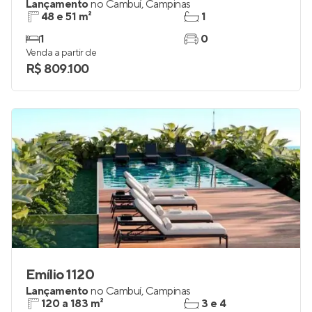
Lançamento
no
Cambuí
,
Campinas
48 e 51 m²
1
1
0
Venda a partir de
R$ 809.100
Emílio 1120
Lançamento
no
Cambuí
,
Campinas
120 a 183 m²
3 e 4