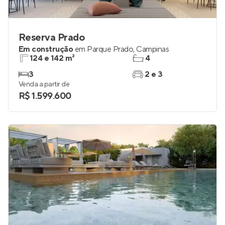
Reserva Prado
Em construção
em
Parque Prado
,
Campinas
124 e 142 m²
4
3
2 e 3
Venda a partir de
R$ 1.599.600