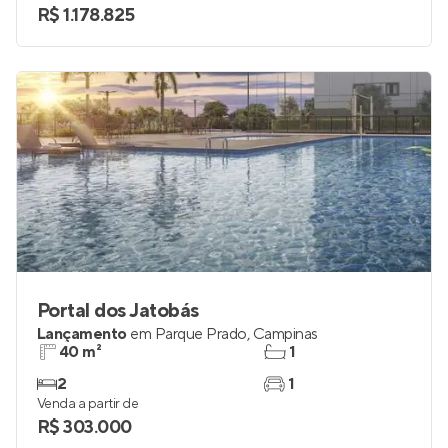
R$ 1.178.825
Portal dos Jatobás
Lançamento
em
Parque Prado
,
Campinas
40 m²
1
2
1
Venda a partir de
R$ 303.000