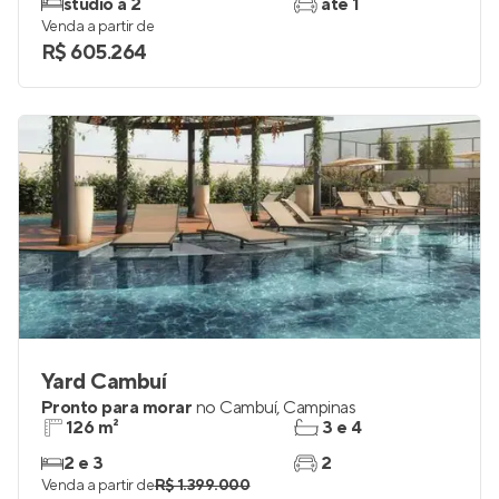
studio a 2
até 1
Venda a partir de
R$ 605.264
Yard Cambuí
Pronto para morar
no
Cambuí
,
Campinas
126 m²
3 e 4
2 e 3
2
Venda a partir de
R$ 1.399.000