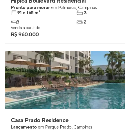
Hípica Boulevard Residencial
Pronto para morar
em
Palmeiras
,
Campinas
91 e 165 m²
3
3
2
Venda a partir de
R$ 960.000
Casa Prado Residence
Lançamento
em
Parque Prado
,
Campinas