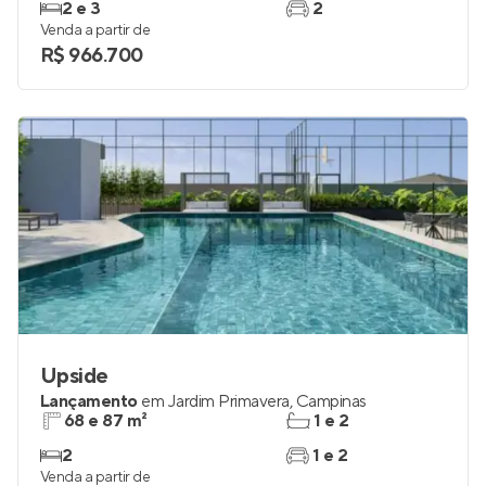
2 e 3
2
Venda a partir de
R$ 966.700
Upside
Lançamento
em
Jardim Primavera
,
Campinas
68 e 87 m²
1 e 2
2
1 e 2
Venda a partir de