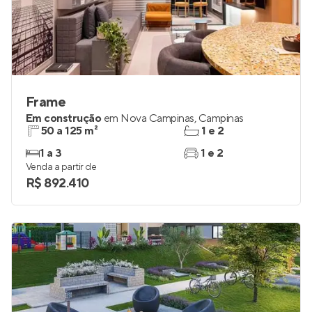
Frame
Em construção
em
Nova Campinas
,
Campinas
50 a 125 m²
1 e 2
1 a 3
1 e 2
Venda a partir de
R$ 892.410