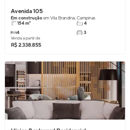
Avenida 105
Em construção
em
Vila Brandina
,
Campinas
154 m²
4
4
3
Venda a partir de
R$ 2.338.855