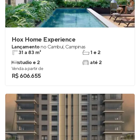
Hox Home Experience
Lançamento
no
Cambuí
,
Campinas
31 a 83 m²
1 e 2
studio e 2
até 2
Venda a partir de
R$ 606.655