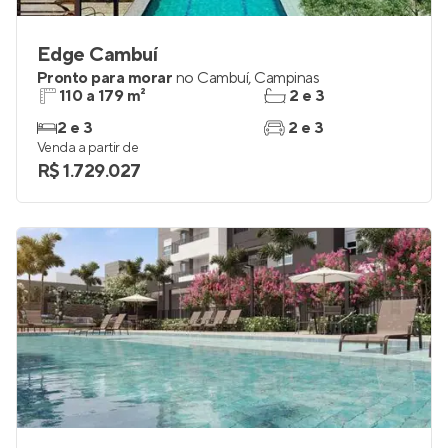
Edge Cambuí
Pronto para morar
no
Cambuí
,
Campinas
110 a 179 m²
2 e 3
2 e 3
2 e 3
Venda a partir de
R$ 1.729.027