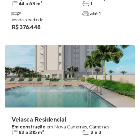
44 a 63 m²
1
2
até 1
Venda a partir de
R$ 376.448
Velasca Residencial
Em construção
em
Nova Campinas
,
Campinas
82 a 215 m²
2 e 3