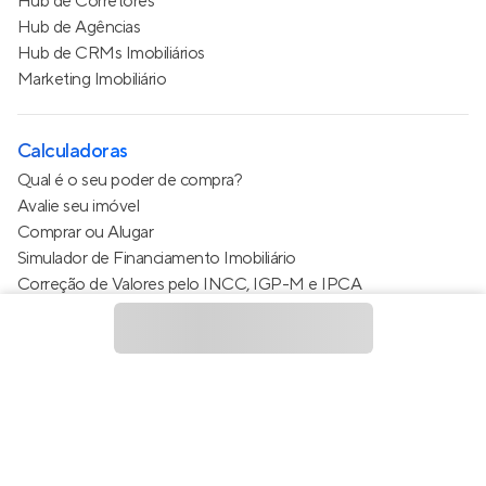
Hub de Corretores
Hub de Agências
Hub de CRMs Imobiliários
Marketing Imobiliário
Calculadoras
Qual é o seu poder de compra?
Avalie seu imóvel
Comprar ou Alugar
Simulador de Financiamento Imobiliário
Correção de Valores pelo INCC, IGP-M e IPCA
Estimativa de valor do condomínio
Calculo do metro quadrado (m²)
Política de Privacidade
Termos de Serviço
Termos de Uso
© 2015 - 2026
Apto Tecnologia Ltda.
Todos os direitos