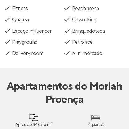
Fitness
Beach arena
Quadra
Coworking
Espaço influencer
Brinquedoteca
Playground
Pet place
Delivery room
Mini mercado
Apartamentos
do
Moriah
Proença
Aptos de 84 e 86 m²
2 quartos