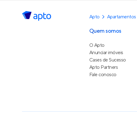
Apto
Apartamentos
Quem somos
O Apto
Anunciar imóveis
Cases de Sucesso
Apto Partners
Fale conosco
Política de Privacidade
Termos de Serviço
Termos d
© 2015 - 2026
Apto Tecnologia Ltda.
Todos os dire