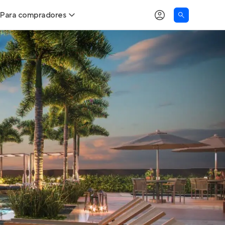
Para compradores
as
Buscar um imóvel novo
Calcule seu Poder de Compra
Comprar x Alugar
Correção do INCC
Simulador de Financiamento
Encontre um corretor