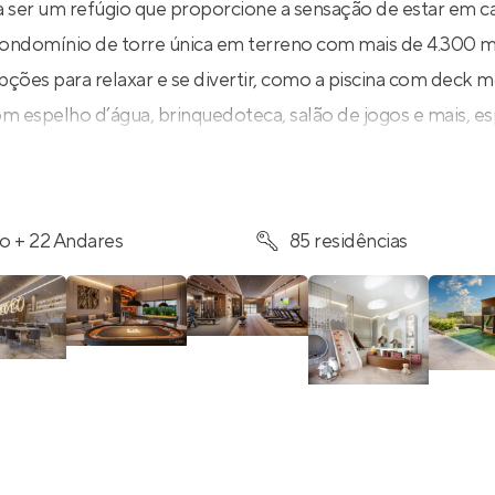
 ser um refúgio que proporcione a sensação de estar em c
ndomínio de torre única em terreno com mais de 4.300 m²
pções para relaxar e se divertir, como a piscina com deck 
om espelho d’água, brinquedoteca, salão de jogos e mais, e
você aproveite a qualquer momento. Além dessas áreas, o
tilhamento de carro, mini market e academia com espaço 
idade para o seu dia a dia.
o + 22 Andares
85 residências