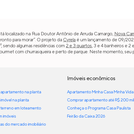
á localizado na Rua Doutor Antônio de Arruda Camargo,
Nova Cam
“Pronto para morar”. O projeto da
Cyrela
é um lançamento de 09/2021, 
m², sendo algumas residências com
2 e 3 quartos
, 3 e 4 banheiros e 2 
ourmet com churrasqueira e perto de parque. Neste momento, seu p
Imóveis econômicos
apartamento na planta
Apartamento Minha Casa Minha Vida
imóvel na planta
Comprar apartamento até R$ 200 mil
terreno em loteamento
Conheça o Programa Casa Paulista
em imóveis
Feirão da Caixa 2026
as do mercado imobiliário