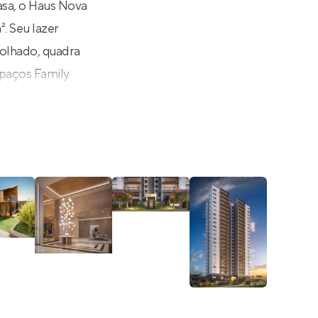
asa, o Haus Nova
. Seu lazer
molhado, quadra
spaços Family
 empreendimento
crossfit,