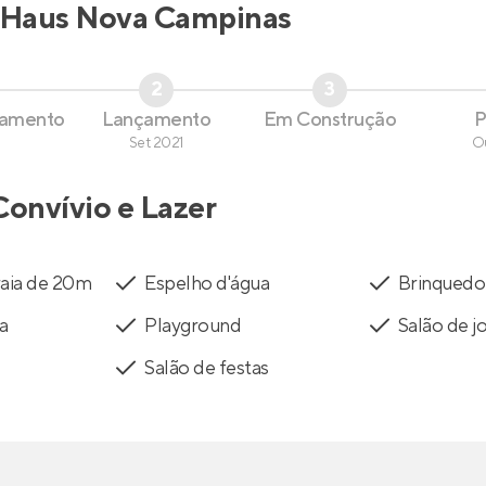
Haus Nova Campinas
2
3
çamento
Lançamento
Em Construção
P
Set 2021
O
Convívio e Lazer
raia de 20m
Espelho d'água
Brinquedo
a
Playground
Salão de j
Salão de festas