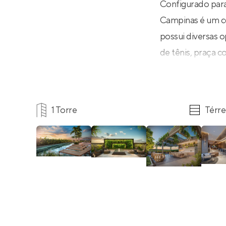
Configurado para
Campinas é um co
possui diversas o
de tênis, praça c
House para que 
conta com compar
oferecendo comod
1 Torre
Térre