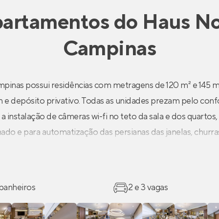
artamentos
do
Haus N
Campinas
inas possui residências com metragens de 120 m² e 145 m²
 e depósito privativo. Todas as unidades prezam pelo con
 instalação de câmeras wi-fi no teto da sala e dos quartos,
ado e para automatização das persianas das janelas, churra
iso acústico e possibilidade de ampliação da sala. Apartam
mento de luz e ventilação para que você tenha a sensação 
 banheiros
2 e 3 vagas