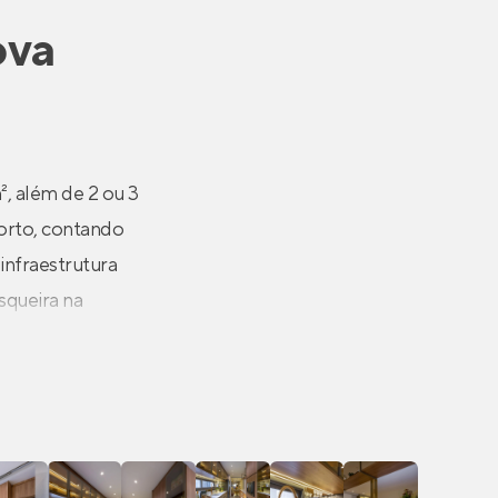
ova
, além de 2 ou 3
forto, contando
 infraestrutura
squeira na
entos amplos,
de casa.