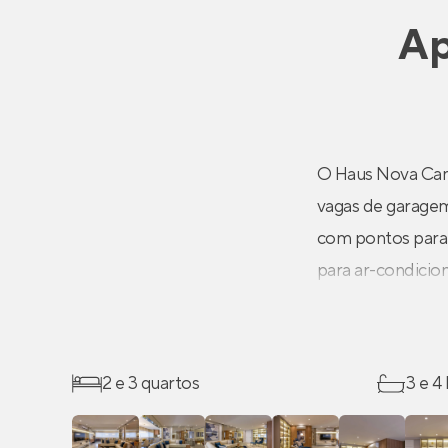
Ap
O Haus Nova Camp
vagas de garagem
com pontos para a
para ar-condicion
varanda, contrap
com ótimo recebi
2 e 3 quartos
3 e 4