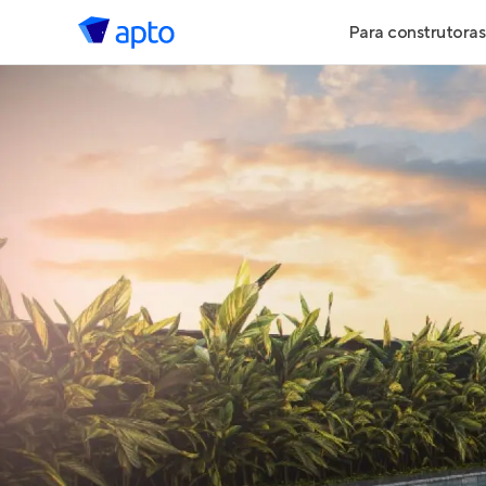
Para construtoras
Geração de 
Geração de Vi
Geração de 
Maiores Cons
Parcerias Imob
Anunciar Imó