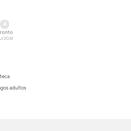
4
ronto
ut 2024
teca
ogos adultos