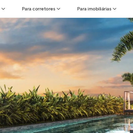
Para corretores
Para imobiliárias
Leads
Leads para Corretores
Leads para Imobiliári
sitas
Corretor+
Hub de imobiliárias
Vendas
Parcerias imobiliárias
Anunciar imóveis
trutoras
Hub de Corretores
iliárias
Perfil Verificado
veis
Anunciar imóveis