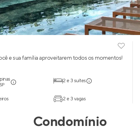
ocê e sua família aproveitarem todos os momentos!
pinas
2 e 3 suítes
 SP
eiros
2 e 3 vagas
Condomínio