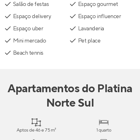
Salão de festas
Espaço gourmet
Espaço delivery
Espaço influencer
Espaço uber
Lavanderia
Mini mercado
Pet place
Beach tennis
Apartamentos
do
Platina
Norte Sul
Aptos de 46 e 75 m²
1 quarto