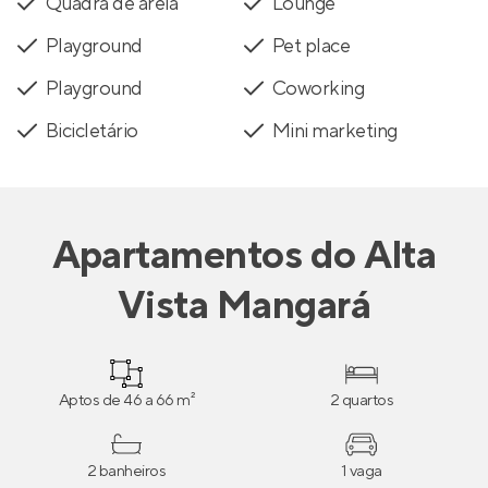
Quadra de areia
Lounge
Playground
Pet place
Playground
Coworking
Bicicletário
Mini marketing
Apartamentos
do
Alta
Vista Mangará
Aptos de 46 a 66 m²
2 quartos
2 banheiros
1 vaga