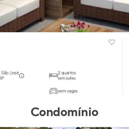
l São José
2 quartos
 SP
sem suítes
sem vagas
Condomínio