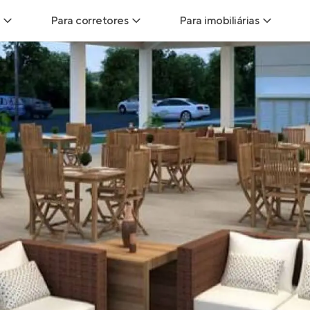
Para corretores
Para imobiliárias
Leads
Leads para Corretores
Leads para Imobiliári
sitas
Corretor+
Hub de imobiliárias
Vendas
Parcerias imobiliárias
Anunciar imóveis
trutoras
Hub de Corretores
iliárias
Perfil Verificado
veis
Anunciar imóveis