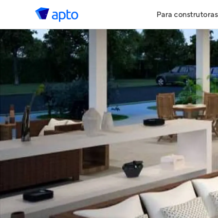
Para construtoras
Geração de 
Geração de Vi
Geração de 
Maiores Cons
Parcerias Imob
Anunciar Imó