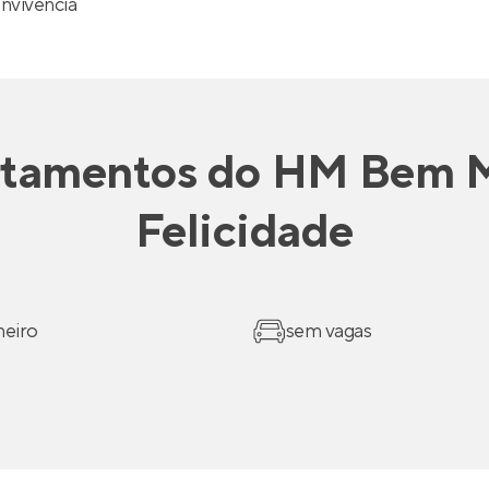
nvivência
tamentos
do
HM Bem M
Felicidade
heiro
sem vagas