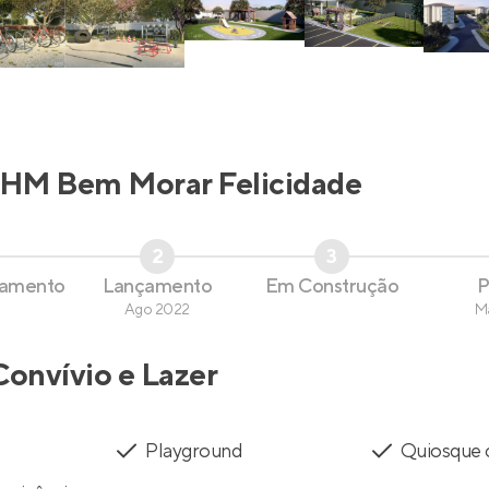
HM Bem Morar Felicidade
2
3
çamento
Lançamento
Em Construção
P
Ago 2022
M
Convívio e Lazer
Playground
Quiosque 