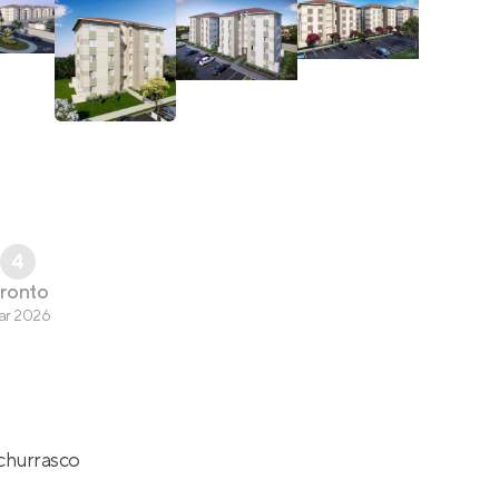
4
ronto
ar 2026
churrasco