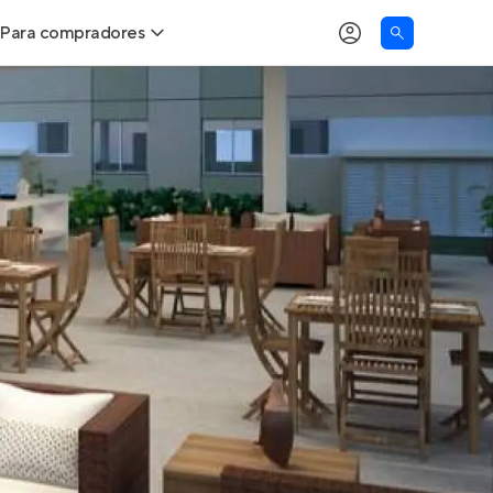
Para compradores
as
Buscar um imóvel novo
Calcule seu Poder de Compra
Comprar x Alugar
Correção do INCC
Simulador de Financiamento
Encontre um corretor