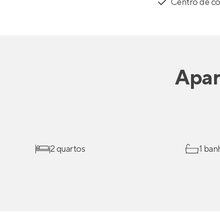
Centro de co
Apar
2 quartos
1 ban