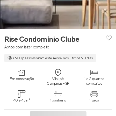
Rise Condomínio Clube
Aptos com lazer completo!
+600 pessoas viram este imóvel nos últimos 90 dias
Em construção
Vila Ipê
1 e 2 quartos
Campinas - SP
sem suítes
40 e 43 m²
1 banheiro
1 vaga