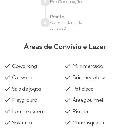
3
Em Construção
Pronto
4
Aproximadamente
Jun 2028
Áreas de Convívio e Lazer
Coworking
Mini mercado
Car wash
Brinquedoteca
Sala de jogos
Pet place
Playground
Área gourmet
Lounge externo
Piscina
Solarium
Churrasqueira