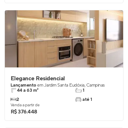
Elegance Residencial
Lançamento
em
Jardim Santa Eudóxia
,
Campinas
44 a 63 m²
1
2
até 1
Venda a partir de
R$ 376.448