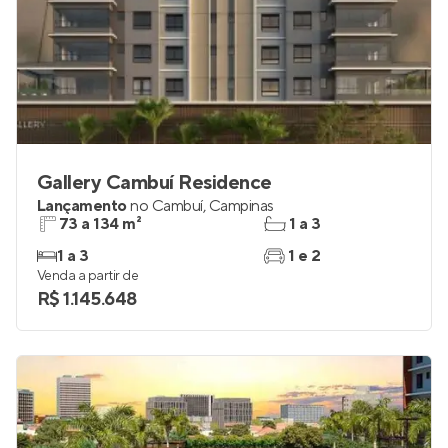
Gallery Cambuí Residence
Lançamento
no
Cambuí
,
Campinas
73 a 134 m²
1 a 3
1 a 3
1 e 2
Venda a partir de
R$ 1.145.648