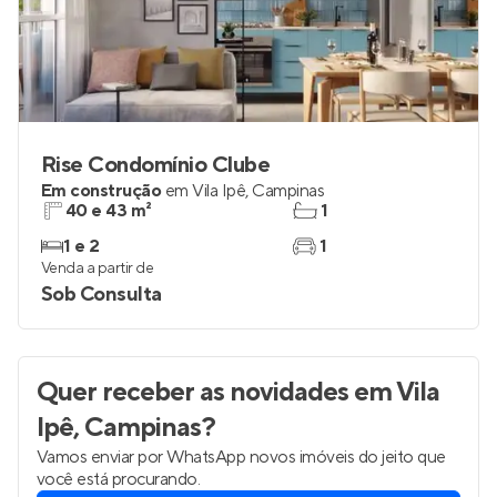
Rise Condomínio Clube
Em construção
em
Vila Ipê
,
Campinas
40 e 43 m²
1
1 e 2
1
Venda a partir de
Sob Consulta
Quer receber as novidades
em Vila
Ipê, Campinas
?
Vamos enviar por WhatsApp novos imóveis do jeito que
você está procurando.