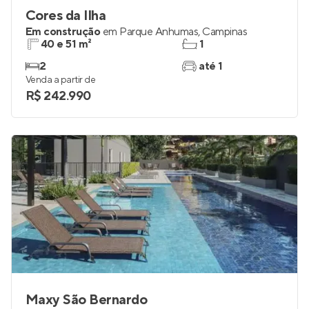
Cores da Ilha
Em construção
em
Parque Anhumas
,
Campinas
40 e 51 m²
1
2
até 1
Venda a partir de
R$ 242.990
Maxy São Bernardo