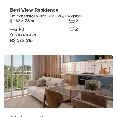
Best View Residence
Em construção
em
Swiss Park
,
Campinas
62 e 78 m²
2
2 e 3
2
Venda a partir de
R$ 672.616