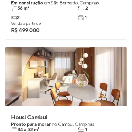
Em construção
em
São Bernardo
,
Campinas
56 m²
2
2
1
Venda a partir de
R$ 499.000
Housi Cambuí
Pronto para morar
no
Cambuí
,
Campinas
34 a 52 m²
1