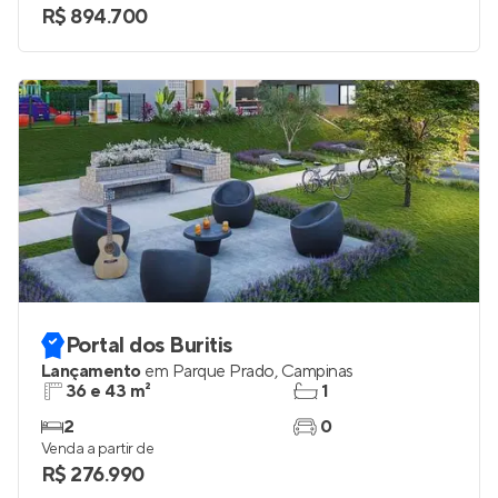
R$ 894.700
Portal dos Buritis
Lançamento
em
Parque Prado
,
Campinas
36 e 43 m²
1
2
0
Venda a partir de
R$ 276.990