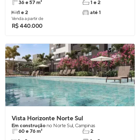
36 e 57 m²
1 e 2
1 e 2
até 1
Venda a partir de
R$ 440.000
Vista Horizonte Norte Sul
Em construção
no
Norte Sul
,
Campinas
60 e 76 m²
2