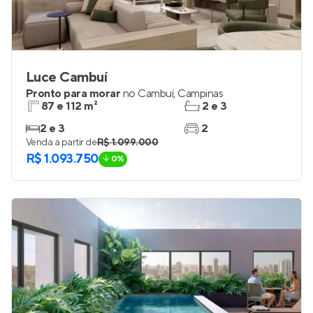
Luce Cambuí
Pronto para morar
no
Cambuí
,
Campinas
87 e 112 m²
2 e 3
2 e 3
2
Venda a partir de
R$ 1.099.000
R$ 1.093.750
0%