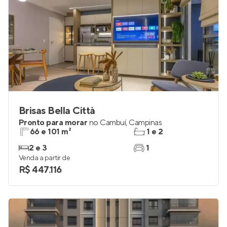
Brisas Bella Città
Pronto para morar
no
Cambuí
,
Campinas
66 e 101 m²
1 e 2
2 e 3
1
Venda a partir de
R$ 447.116