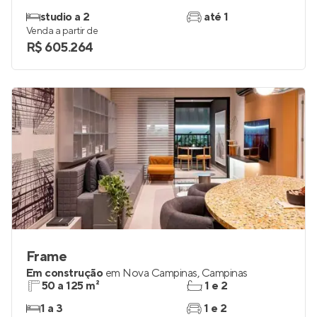
studio a 2
até 1
Venda a partir de
R$ 605.264
Frame
Em construção
em
Nova Campinas
,
Campinas
50 a 125 m²
1 e 2
1 a 3
1 e 2