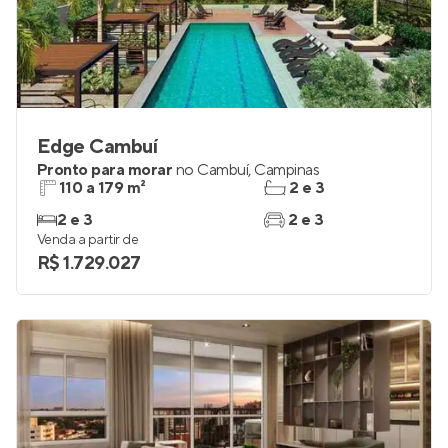
Edge Cambuí
Pronto para morar
no
Cambuí
,
Campinas
110 a 179 m²
2 e 3
2 e 3
2 e 3
Venda a partir de
R$ 1.729.027