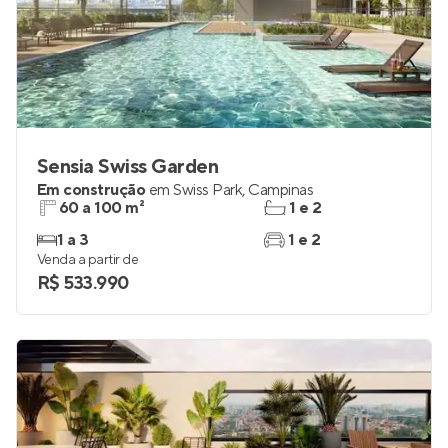
Sensia Swiss Garden
Em construção
em
Swiss Park
,
Campinas
60 a 100 m²
1 e 2
1 a 3
1 e 2
Venda a partir de
R$ 533.990