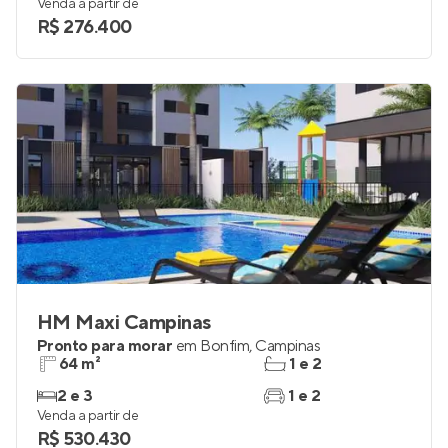
Venda a partir de
R$ 276.400
HM Maxi Campinas
Pronto para morar
em
Bonfim
,
Campinas
64 m²
1 e 2
2 e 3
1 e 2
Venda a partir de
R$ 530.430