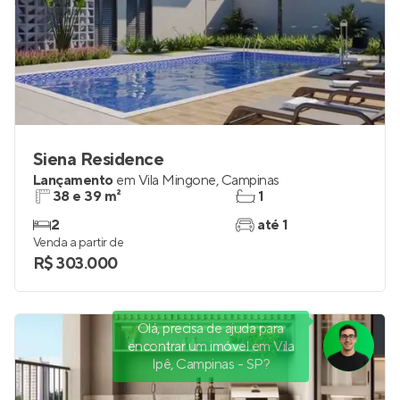
Siena Residence
Lançamento
em
Vila Mingone
,
Campinas
38 e 39 m²
1
2
até 1
Venda a partir de
R$ 303.000
Olá, precisa de ajuda para
encontrar um imóvel em Vila
Ipê, Campinas - SP?