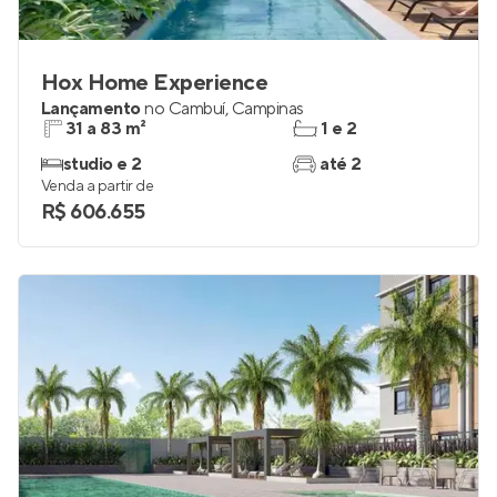
Hox Home Experience
Lançamento
no
Cambuí
,
Campinas
31 a 83 m²
1 e 2
studio e 2
até 2
Venda a partir de
R$ 606.655