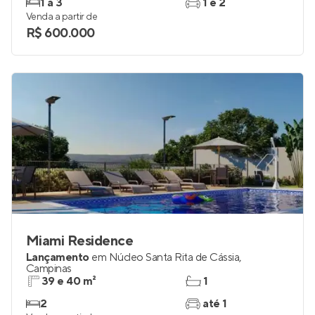
1 a 3
1 e 2
Venda a partir de
R$ 600.000
Miami Residence
Lançamento
em
Núcleo Santa Rita de Cássia
,
Campinas
39 e 40 m²
1
2
até 1