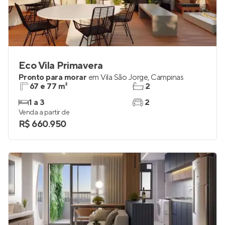
Eco Vila Primavera
Pronto para morar
em
Vila São Jorge
,
Campinas
67 e 77 m²
2
1 a 3
2
Venda a partir de
R$ 660.950