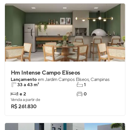
Hm Intense Campo Elíseos
Lançamento
em
Jardim Campos Elíseos
,
Campinas
33 a 43 m²
1
1 e 2
0
Venda a partir de
R$ 261.830