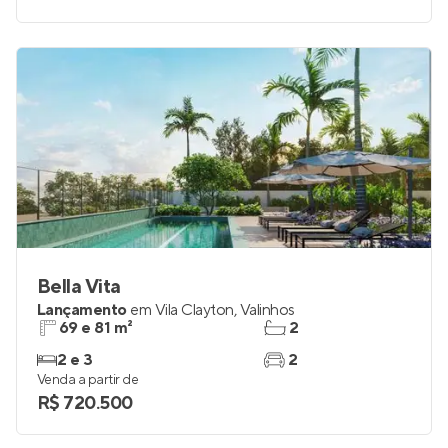
Bella Vita
Lançamento
em
Vila Clayton
,
Valinhos
69 e 81 m²
2
2 e 3
2
Venda a partir de
R$ 720.500