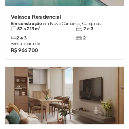
Velasca Residencial
Em construção
em
Nova Campinas
,
Campinas
82 a 215 m²
2 e 3
2 e 3
2
Venda a partir de
R$ 966.700