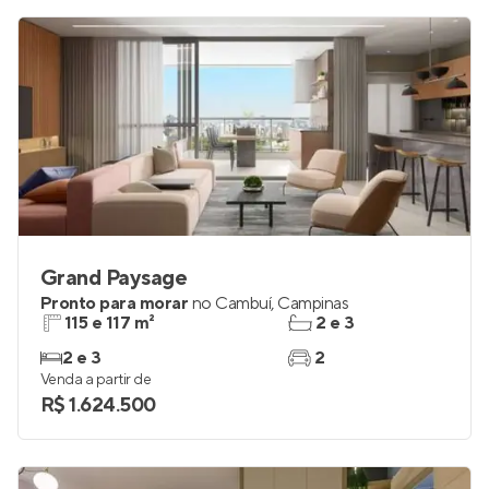
Grand Paysage
Pronto para morar
no
Cambuí
,
Campinas
115 e 117 m²
2 e 3
2 e 3
2
Venda a partir de
R$ 1.624.500