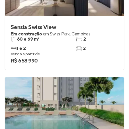
Sensia Swiss View
Em construção
em
Swiss Park
,
Campinas
60 e 69 m²
2
1 e 2
2
Venda a partir de
R$ 658.990