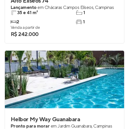
Alto Elíseos 74
Lançamento
em
Chácaras Campos Elíseos
,
Campinas
35 e 41 m²
1
2
1
Venda a partir de
R$ 242.000
Helbor My Way Guanabara
Pronto para morar
em
Jardim Guanabara
,
Campinas