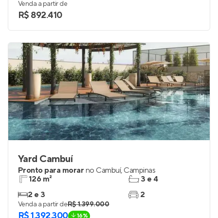
Venda a partir de
R$ 892.410
Yard Cambuí
Pronto para morar
no
Cambuí
,
Campinas
126 m²
3 e 4
2 e 3
2
Venda a partir de
R$ 1.399.000
R$ 1.392.300
16%