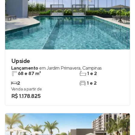
Upside
Lançamento
em
Jardim Primavera
,
Campinas
68 e 87 m²
1 e 2
2
1 e 2
Venda a partir de
R$ 1.178.825