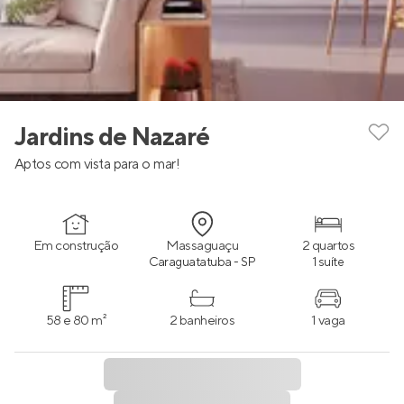
Jardins de Nazaré
Aptos com vista para o mar!
Em construção
Massaguaçu
2 quartos
Caraguatatuba - SP
1 suíte
58 e 80 m²
2 banheiros
1 vaga