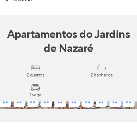
Apartamentos
do
Jardins
de Nazaré
2 quartos
2 banheiros
1 vaga