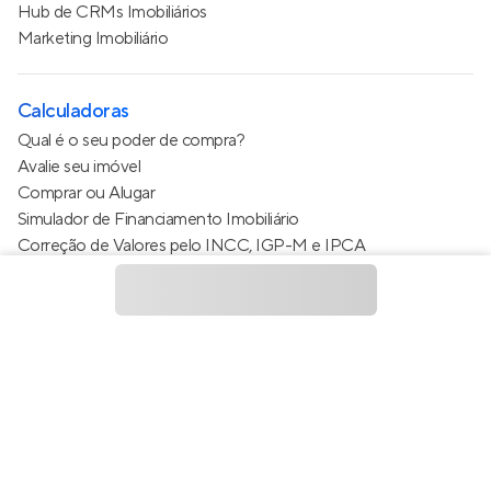
Hub de CRMs Imobiliários
Marketing Imobiliário
Calculadoras
Qual é o seu poder de compra?
Avalie seu imóvel
Comprar ou Alugar
Simulador de Financiamento Imobiliário
Correção de Valores pelo INCC, IGP-M e IPCA
Estimativa de valor do condomínio
Calculo do metro quadrado (m²)
Política de Privacidade
Termos de Serviço
Termos de Uso
© 2015 - 2026
Apto Tecnologia Ltda.
Todos os direitos
reservados