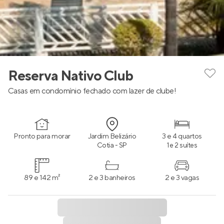
Reserva Nativo Club
Casas em condomínio fechado com lazer de clube!
Pronto para morar
Jardim Belizário
3 e 4 quartos
Cotia - SP
1 e 2 suítes
89 e 142 m²
2 e 3 banheiros
2 e 3 vagas