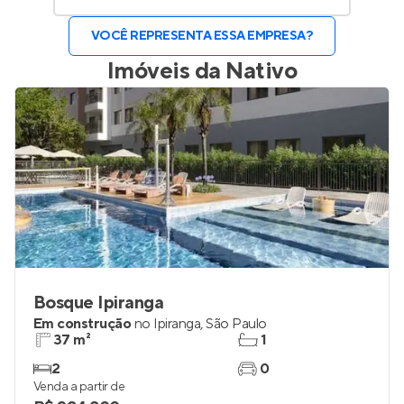
VOCÊ REPRESENTA ESSA EMPRESA?
Imóveis da
Nativo
Bosque Ipiranga
Em construção
no
Ipiranga
,
São Paulo
37 m²
1
2
0
Venda a partir de