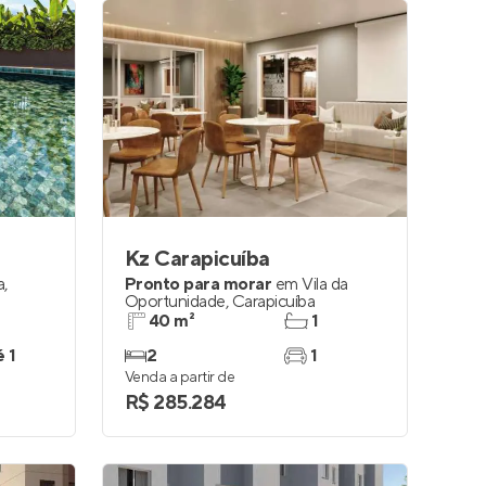
Kz Carapicuíba
a
,
Pronto para morar
em
Vila da
Oportunidade
,
Carapicuíba
40 m²
1
é 1
2
1
Venda a partir de
R$ 285.284