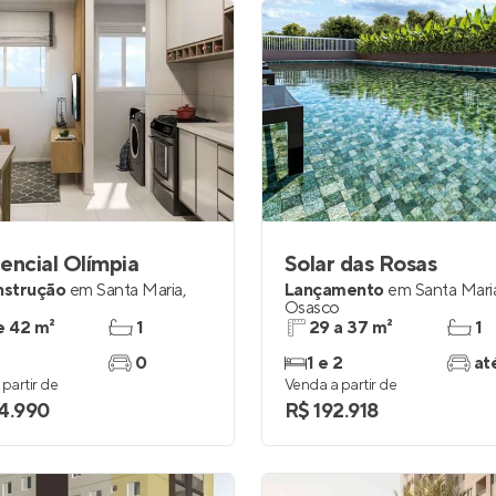
encial Olímpia
Solar das Rosas
nstrução
em
Santa Maria
,
Lançamento
em
Santa Mari
o
Osasco
e 42 m²
1
29 a 37 m²
1
0
1 e 2
at
partir de
Venda a partir de
4.990
R$ 192.918