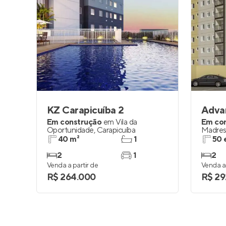
KZ Carapicuíba 2
Adva
Em construção
em
Vila da
Em co
Oportunidade
,
Carapicuíba
Madre
40 m²
1
50 
2
1
2
Venda a partir de
Venda a 
R$ 264.000
R$ 29