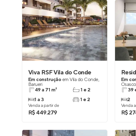
Viva RSF Vila do Conde
Resid
Em construção
em
Vila do Conde
,
Em co
Barueri
Osasc
49 a 71 m²
1 e 2
39 
1 a 3
1 e 2
2
Venda a partir de
Venda a 
R$ 449.279
R$ 27