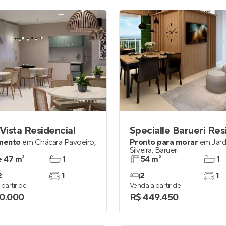
 Vista Residencial
mento
em
Chácara Pavoeiro
,
Pronto para morar
em
Jar
Silveira
,
Barueri
e 47 m²
1
54 m²
1
2
1
2
1
partir de
Venda a partir de
0.000
R$ 449.450