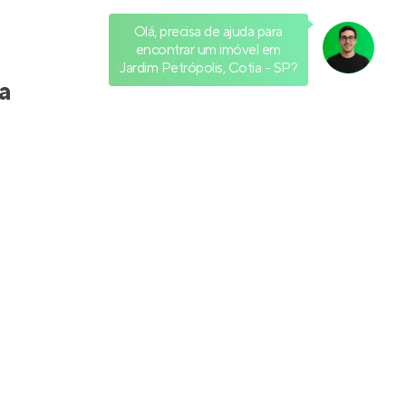
Olá, precisa de ajuda para
encontrar um imóvel em
Jardim Petrópolis, Cotia - SP?
Residencial Clube Laguna
oso
,
Em construção
em
Parque Laguna
,
Taboão da Serra
40 e 41 m²
1
1 e 2
0
Venda a partir de
R$ 315.000