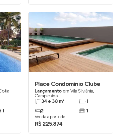
Place Condomínio Clube
Cotia
Lançamento
em
Vila Silviânia
,
Carapicuíba
34 e 38 m²
1
é 1
2
1
Venda a partir de
R$ 225.874