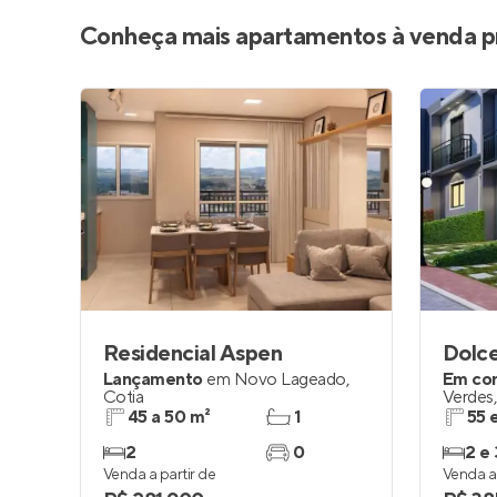
Conheça mais apartamentos à venda p
Residencial Aspen
Dolce
Lançamento
em
Novo Lageado
,
Em co
Cotia
Verdes
45 a 50 m²
1
55 
2
0
2 e 
Venda a partir de
Venda a 