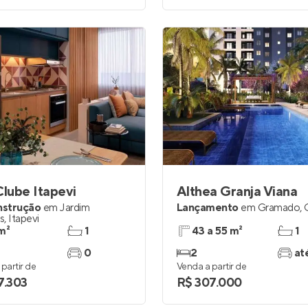
Clube Itapevi
Althea Granja Viana
nstrução
em
Jardim
Lançamento
em
Gramado
,
is
,
Itapevi
m²
1
43 a 55 m²
1
0
2
at
partir de
Venda a partir de
7.303
R$ 307.000