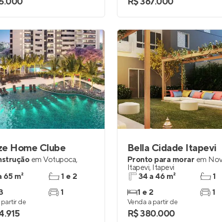
5.000
R$ 367.000
ze Home Clube
Bella Cidade Itapevi
nstrução
em
Votupoca
,
Pronto para morar
em
No
Itapevi
,
Itapevi
a 65 m²
1 e 2
34 a 46 m²
1
3
1
1 e 2
1
partir de
Venda a partir de
4.915
R$ 380.000