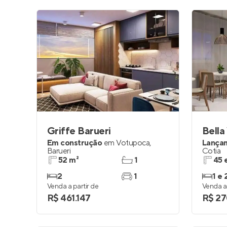
Griffe Barueri
Bella
Em construção
em
Votupoca
,
Lança
Barueri
Cotia
52 m²
1
45 
2
1
1 e 
Venda a partir de
Venda a 
R$ 461.147
R$ 27