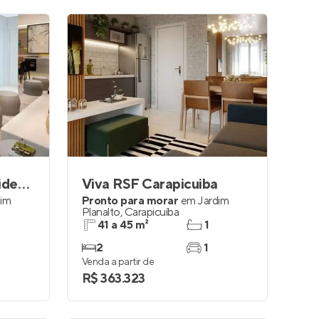
Specialle Barueri Residencial
Viva RSF Carapicuiba
dim
Pronto para morar
em
Jardim
Planalto
,
Carapicuíba
41 a 45 m²
1
2
1
Venda a partir de
R$ 363.323