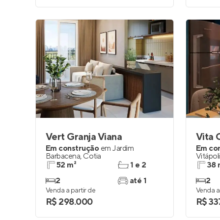
Vert Granja Viana
Vita 
Em construção
em
Jardim
Em co
Barbacena
,
Cotia
Vitápol
52 m²
1 e 2
38 
2
até 1
2
Venda a partir de
Venda a 
R$ 298.000
R$ 33