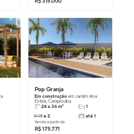
R$ 315.000
Pop Granja
va
Em construção
em
Jardim Ana
Estela
,
Carapicuíba
24 a 36 m²
1
1 e 2
até 1
Venda a partir de
R$ 175.771