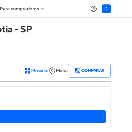
Para compradores
tia - SP
Buscar um imóvel novo
Meu perfil
Calcule seu Poder de Compra
Imóveis Visualizados
Comprar x Alugar
Imóveis Contatados
Mosaico
Mapa
COMPARAR
Correção do INCC
Clientes
Entrar no Apto
Simulador de Financiamento
Encontre um corretor
Entrar no Apto