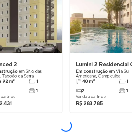
nced 2
Lumini 2 Residencial
nstrução
em
Sítio das
Em construção
em
Vila Sul
s
,
Taboão da Serra
Americana
,
Carapicuíba
e 92 m²
1
40 m²
1
1
2
1
partir de
Venda a partir de
2.431
R$ 283.785