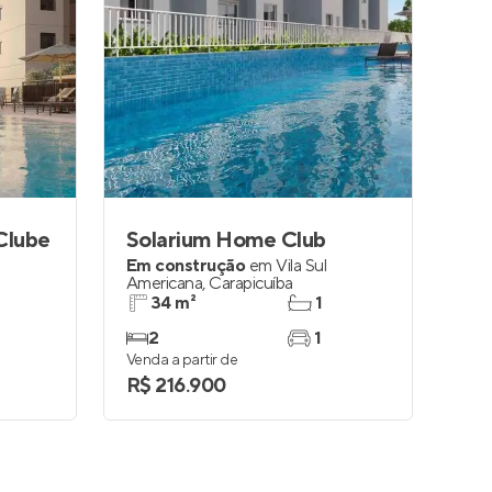
 Clube
Solarium Home Club
Em construção
em
Vila Sul
Americana
,
Carapicuíba
34 m²
1
2
1
Venda a partir de
R$ 216.900