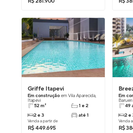
R$ 281.900
R$ 38
Griffe Itapevi
Bree
Em construção
em
Vila Aparecida
,
Em co
Itapevi
Barueri
52 m²
1 e 2
49 
2 e 3
até 1
2 e 
Venda a partir de
Venda a 
R$ 449.695
R$ 38