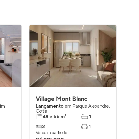
Village Mont Blanc
dim
Lançamento
em
Parque Alexandre
,
Cotia
48 e 66 m²
1
2
1
Venda a partir de