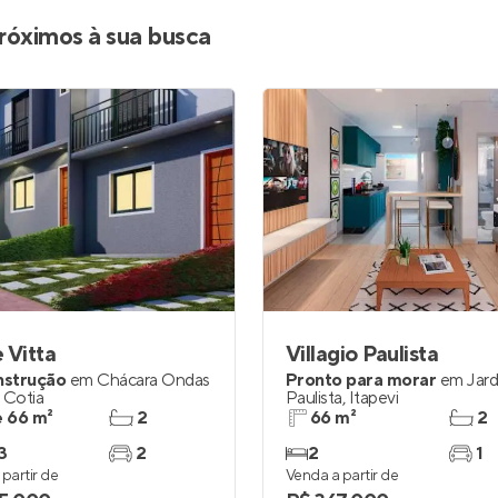
Entrar no Apto
róximos à sua busca
 Vitta
Villagio Paulista
nstrução
em
Chácara Ondas
Pronto para morar
em
Jar
,
Cotia
Paulista
,
Itapevi
e 66 m²
2
66 m²
2
3
2
2
1
partir de
Venda a partir de