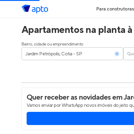
Para construtoras
Apartamentos na planta à 
Geração de Le
Geração de Vis
Bairro, cidade ou empreendimento
Qua
Geração de Ve
Maiores Const
Parcerias Imobi
Quer receber as novidades
em Jard
Vamos enviar por WhatsApp novos imóveis do jeito qu
Anunciar Imóve
Entrar no Pa