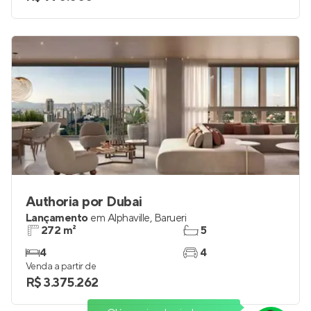
Authoria por Dubai
Lançamento
em
Alphaville
,
Barueri
272 m²
5
4
4
Venda a partir de
R$ 3.375.262