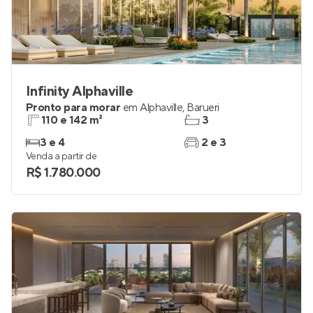
Infinity Alphaville
Pronto para morar
em
Alphaville
,
Barueri
110 e 142 m²
3
3 e 4
2 e 3
Venda a partir de
R$ 1.780.000