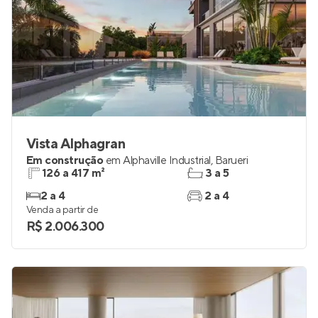
Vista Alphagran
Em construção
em
Alphaville Industrial
,
Barueri
126 a 417 m²
3 a 5
2 a 4
2 a 4
Venda a partir de
R$ 2.006.300