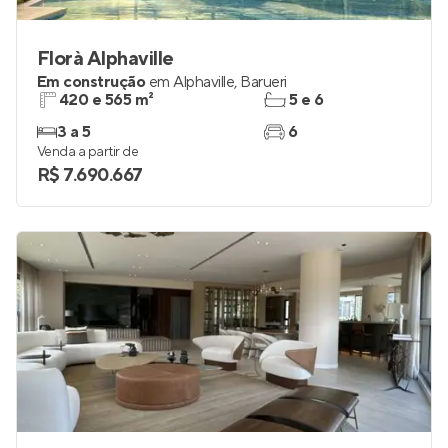
Florà Alphaville
Em construção
em
Alphaville
,
Barueri
420 e 565 m²
5 e 6
3 a 5
6
Venda a partir de
R$ 7.690.667