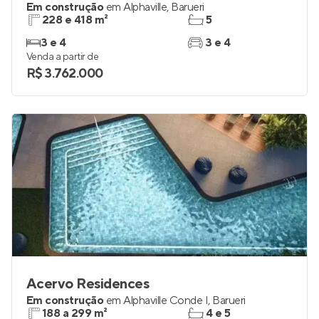
Em construção
em
Alphaville
,
Barueri
228 e 418 m²
5
3 e 4
3 e 4
Venda a partir de
R$ 3.762.000
Acervo Residences
Em construção
em
Alphaville Conde I
,
Barueri
188 a 299 m²
4 e 5