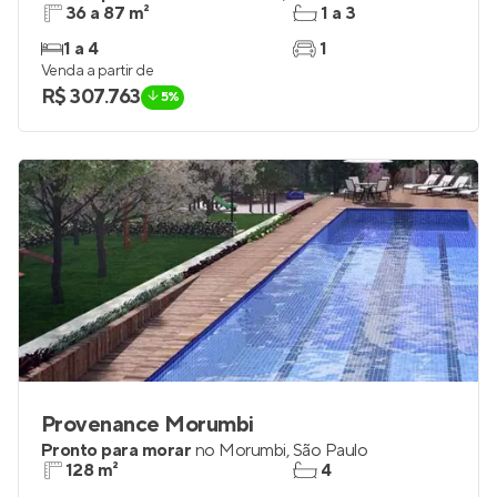
36 a 87 m²
1 a 3
1 a 4
1
Venda a partir de
R$ 307.763
5%
Provenance Morumbi
Pronto para morar
no
Morumbi
,
São Paulo
128 m²
4