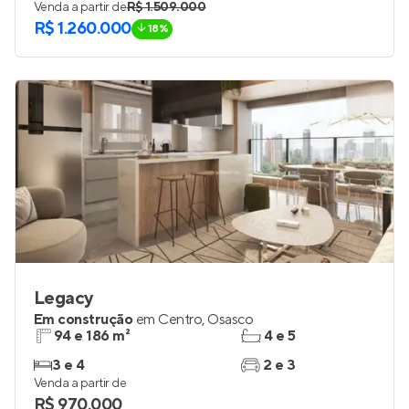
Venda a partir de
R$ 1.509.000
R$ 1.260.000
18%
Legacy
Em construção
em
Centro
,
Osasco
94 e 186 m²
4 e 5
3 e 4
2 e 3
Venda a partir de
R$ 970.000