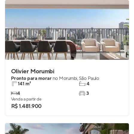
Olivier Morumbi
Pronto para morar
no
Morumbi
,
São Paulo
141 m²
4
4
3
Venda a partir de
R$ 1.481.900