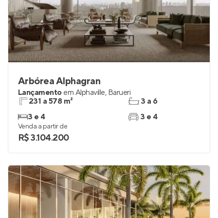
Arbórea Alphagran
Lançamento
em
Alphaville
,
Barueri
231 a 578 m²
3 a 6
3 e 4
3 e 4
Venda a partir de
R$ 3.104.200