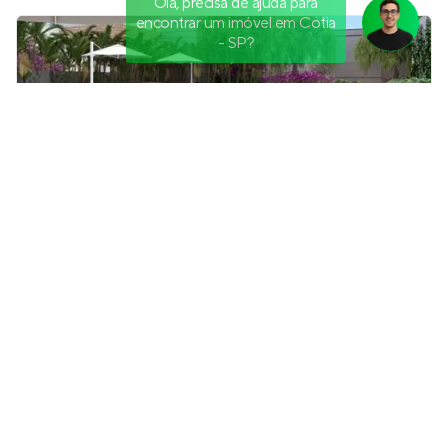
Olá, precisa de ajuda para
encontrar um imóvel em Cotia
- SP?
Casa Raízes by Ditolvo
Em construção
no
Jardim Vitória Régia
,
São Paulo
222 a 388 m²
4 a 6
3 e 4
4 e 5
Venda a partir de
R$ 3.759.500