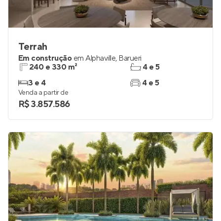
Terrah
Em construção
em
Alphaville
,
Barueri
240 e 330 m²
4 e 5
3 e 4
4 e 5
Venda a partir de
R$ 3.857.586