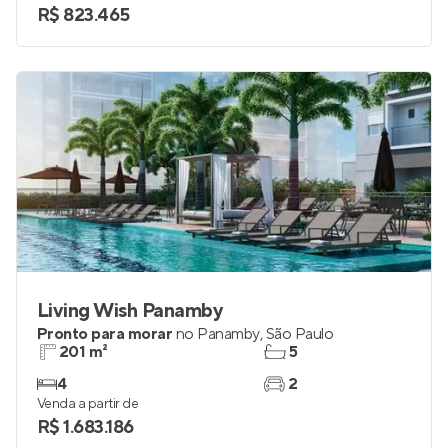
R$ 823.465
Living Wish Panamby
Pronto para morar
no
Panamby
,
São Paulo
201 m²
5
4
2
Venda a partir de
R$ 1.683.186