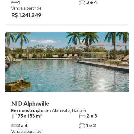
4
3 e 4
Venda a partir de
R$ 1.241.249
NID Alphaville
Em construção
em
Alphaville
,
Barueri
75 a 153 m²
2 e 3
2 a 4
1 e 2
Venda a partir de