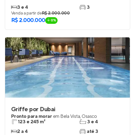
3 e 4
3
Venda a partir de
R$ 2.000.000
R$ 2.000.000
0%
Griffe por Dubai
Pronto para morar
em
Bela Vista
,
Osasco
123 e 245 m²
3 e 4
2 a 4
até 3