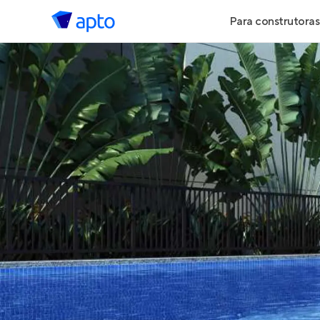
Para construtoras
Geração de 
Geração de Vi
Geração de 
Maiores Cons
Parcerias Imob
Anunciar Imó