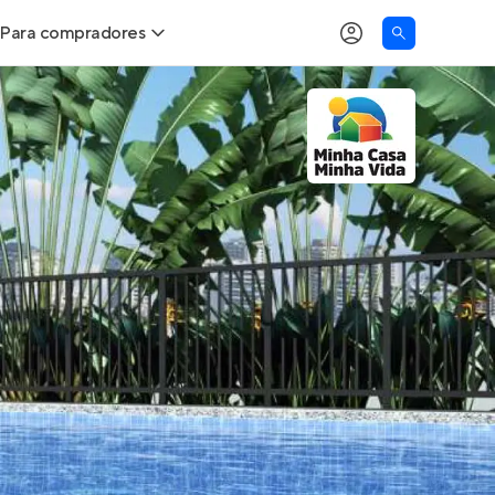
Para compradores
as
Buscar um imóvel novo
Calcule seu Poder de Compra
Comprar x Alugar
Correção do INCC
Simulador de Financiamento
Encontre um corretor