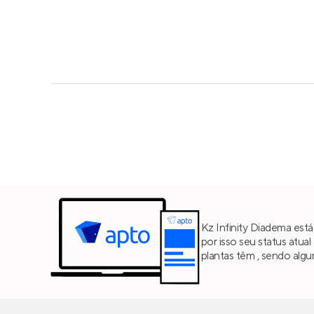
Kz Infinity Diadema est
por isso seu status atua
plantas têm , sendo alg