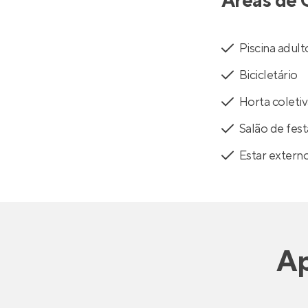
Áreas de 
Piscina adult
Bicicletário
Horta coleti
Salão de fest
Estar extern
Ap