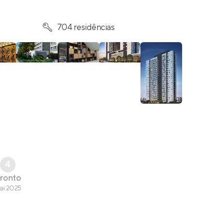
704 residências
4
ronto
ai 2025