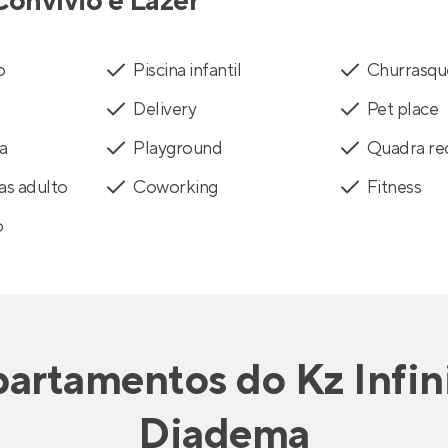
Convívio e Lazer
o
Piscina infantil
Churrasqu
Delivery
Pet place
va
Playground
Quadra rec
as adulto
Coworking
Fitness
o
artamentos
do
Kz Infin
Diadema