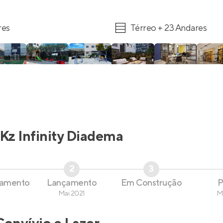
res
Térreo + 23 Andares
Kz Infinity Diadema
2
3
çamento
Lançamento
Em Construção
P
Mai 2021
M