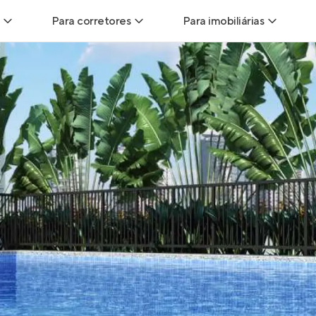
Para corretores
Para imobiliárias
Leads
Leads para Corretores
Leads para Imobiliári
sitas
Corretor+
Hub de imobiliárias
Vendas
Parcerias imobiliárias
Anunciar imóveis
trutoras
Hub de Corretores
iliárias
Perfil Verificado
veis
Anunciar imóveis