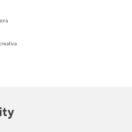
eira
reativa
ity