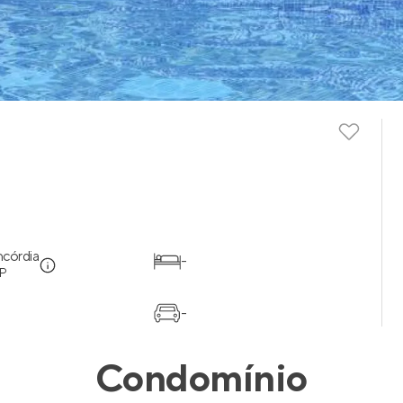
córdia
-
SP
-
Condomínio