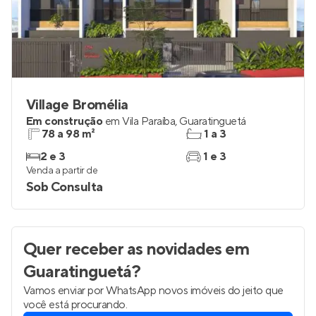
Village Bromélia
Em construção
em
Vila Paraíba
,
Guaratinguetá
78 a 98 m²
1 a 3
2 e 3
1 e 3
Venda a partir de
Sob Consulta
Quer receber as novidades
em
Guaratinguetá
?
Vamos enviar por WhatsApp novos imóveis do jeito que
você está procurando.