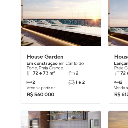
House Garden
Em construção
em
Canto do
Lança
Forte
,
Praia Grande
Praia 
72 e 73 m²
2
72 
2
1 e 2
2
Venda a partir de
Venda a 
R$ 560.000
R$ 61