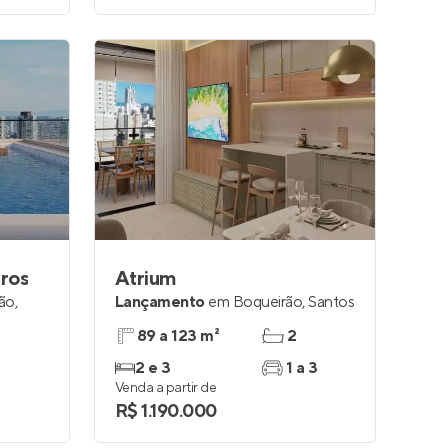
aros
Atrium
ão
,
Lançamento
em
Boqueirão
,
Santos
89 a 123 m²
2
2 e 3
1 a 3
Venda a partir de
R$ 1.190.000