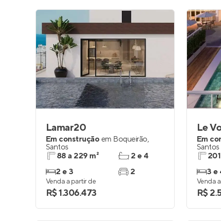
Lamar20
Le V
Em construção
em
Boqueirão
,
Em co
Santos
Santos
88 a 229 m²
2 e 4
201
2 e 3
2
3 e 
Venda a partir de
Venda a 
R$ 1.306.473
R$ 2.