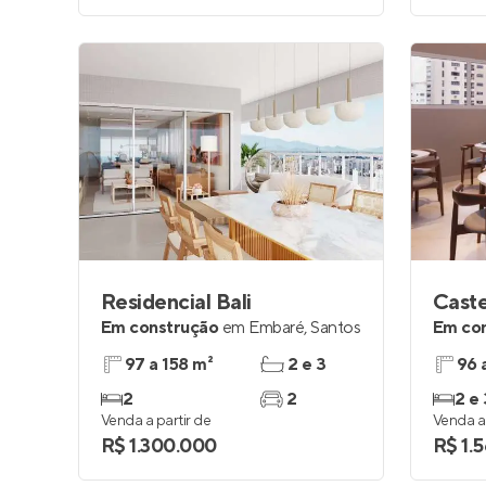
Residencial Bali
Caste
Em construção
em
Embaré
,
Santos
Em co
97 a 158 m²
2 e 3
96 
2
2
2 e 
Venda a partir de
Venda a 
R$ 1.300.000
R$ 1.