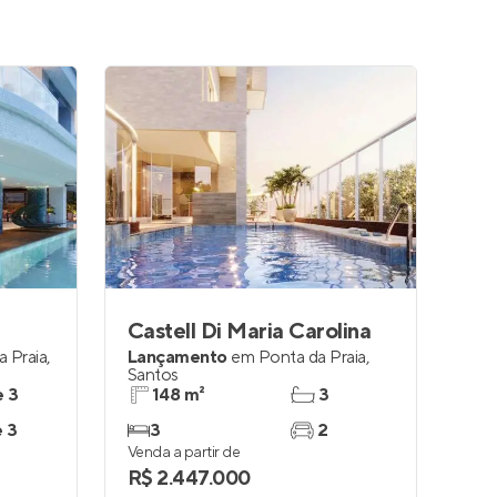
Castell Di Maria Carolina
a Praia
,
Lançamento
em
Ponta da Praia
,
Santos
e 3
148 m²
3
e 3
3
2
Venda a partir de
R$ 2.447.000