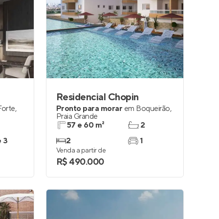
Residencial Chopin
Forte
,
Pronto para morar
em
Boqueirão
,
Praia Grande
57 e 60 m²
2
e 3
2
1
Venda a partir de
R$ 490.000