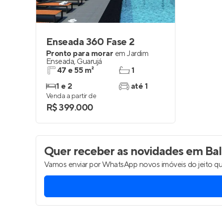
Enseada 360 Fase 2
Pronto para morar
em
Jardim
Enseada
,
Guarujá
47 e 55 m²
1
1 e 2
até 1
Venda a partir de
R$ 399.000
Quer receber as novidades
em Baln
Vamos enviar por WhatsApp novos imóveis do jeito qu