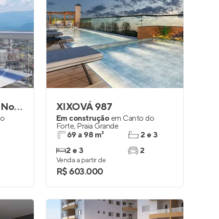
Res. Manoel Augusto Novais
XIXOVÁ 987
do
Em construção
em
Canto do
Forte
,
Praia Grande
69 a 98 m²
2 e 3
2 e 3
2
Venda a partir de
R$ 603.000