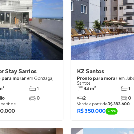
r Stay Santos
KZ Santos
 para morar
em
Gonzaga
,
Pronto para morar
em
Jab
Santos
m²
1
43 m²
1
dio
0
2
0
partir de
Venda a partir de
R$ 383.600
00.000
R$ 350.000
9%