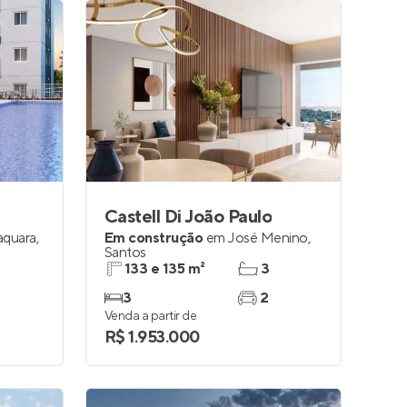
Castell Di João Paulo
aquara
,
Em construção
em
José Menino
,
Santos
133 e 135 m²
3
3
2
Venda a partir de
R$ 1.953.000