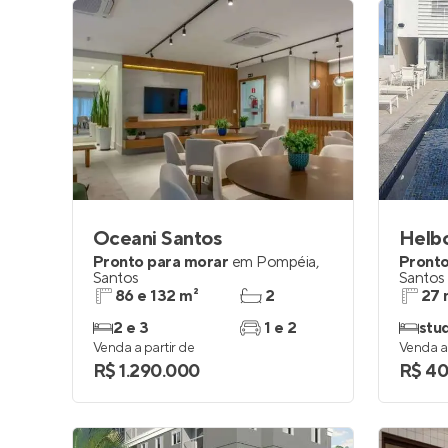
Oceani Santos
Helbo
Pronto para morar
em
Pompéia
,
Pronto
Santos
Santos
86 e 132 m²
2
27 
2 e 3
1 e 2
stu
Venda a partir de
Venda a 
R$ 1.290.000
R$ 4