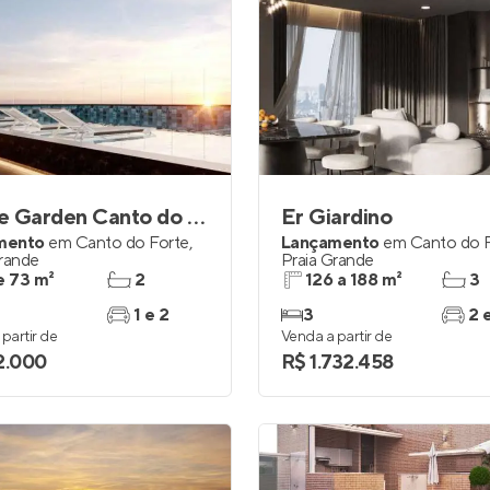
House Garden Canto do Forte
Er Giardino
mento
em
Canto do Forte
,
Lançamento
em
Canto do 
Grande
Praia Grande
e 73 m²
2
126 a 188 m²
3
1 e 2
3
2 
partir de
Venda a partir de
2.000
R$ 1.732.458