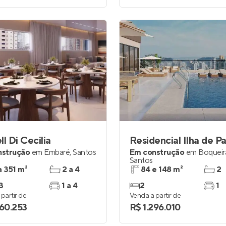
ll Di Cecilia
Residencial Ilha de P
nstrução
em
Embaré
,
Santos
Em construção
em
Boqueir
Santos
a 351 m²
2 a 4
84 e 148 m²
2
3
1 a 4
2
1
partir de
Venda a partir de
560.253
R$ 1.296.010