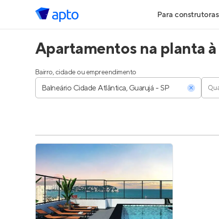
Para construtoras
Apartamentos na planta à 
Geração de Le
Geração de Vis
Bairro, cidade ou empreendimento
Qua
Geração de Ve
Maiores Const
Parcerias Imobi
Anunciar Imóve
Entrar no Pa