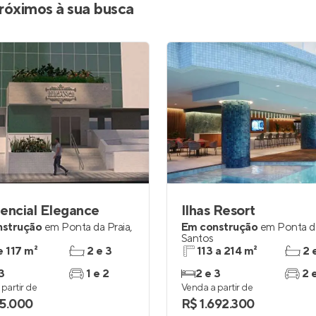
róximos à sua busca
encial Elegance
Ilhas Resort
nstrução
em
Ponta da Praia
,
Em construção
em
Ponta d
Santos
e 117 m²
2 e 3
113 a 214 m²
2 
3
1 e 2
2 e 3
2 
partir de
Venda a partir de
5.000
R$ 1.692.300