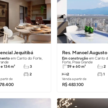
encial Jequitibá
mento
em
Canto do Forte
,
Em construção
em
Canto 
Grande
Forte
,
Praia Grande
 e 134 m²
3
59 e 60 m²
2
2
2
1
partir de
Venda a partir de
278.400
R$ 483.100