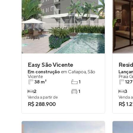
Easy São Vicente
Resid
Em construção
em
Catiapoa
,
São
Lança
Vicente
Praia 
38 m²
1
127
2
1
3
Venda a partir de
Venda a 
R$ 288.900
R$ 1.