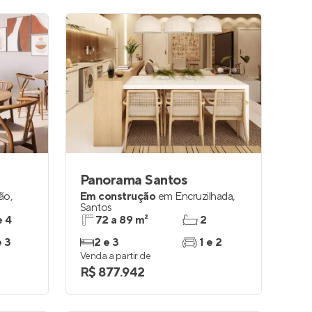
Panorama Santos
ão
,
Em construção
em
Encruzilhada
,
Santos
e 4
72 a 89 m²
2
e 3
2 e 3
1 e 2
Venda a partir de
R$ 877.942