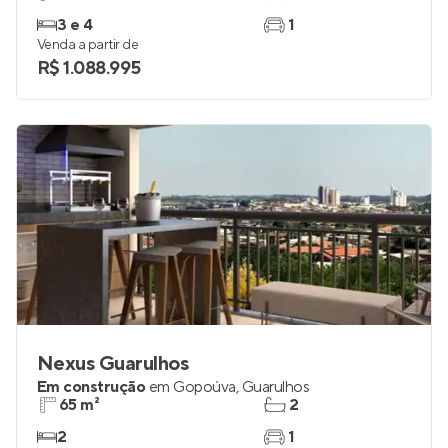
3 e 4
1
Venda a partir de
R$ 1.088.995
Nexus Guarulhos
Em construção
em
Gopoúva
,
Guarulhos
65 m²
2
2
1