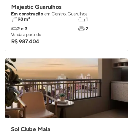
Majestic Guarulhos
Em construção
em
Centro
,
Guarulhos
98 m²
1
2 e 3
2
Venda a partir de
R$ 987.404
Sol Clube Maia