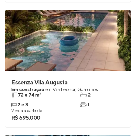
Essenza Vila Augusta
Em construção
em
Vila Leonor
,
Guarulhos
72 e 74 m²
2
2 e 3
1
Venda a partir de
R$ 695.000