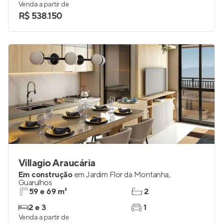
Venda a partir de
R$ 538.150
Villagio Araucária
Em construção
em
Jardim Flor da Montanha
,
Guarulhos
59 e 69 m²
2
2 e 3
1
Venda a partir de