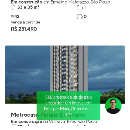
Em construção
em
Ermelino Matarazzo
,
São Paulo
33 e 35 m²
1
2
0
Venda a partir de
R$ 231.490
Olá, precisa de ajuda para
encontrar um imóvel em
Bosque Maia, Guarulhos -
Metrocasa Parque Ecológico
SP?
Em construção
na
Vila Silva Teles
,
São Paulo
27 m²
1