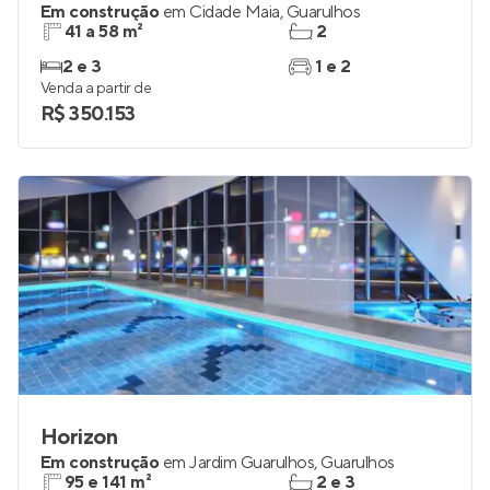
Em construção
em
Cidade Maia
,
Guarulhos
41 a 58 m²
2
2 e 3
1 e 2
Venda a partir de
R$ 350.153
Horizon
Em construção
em
Jardim Guarulhos
,
Guarulhos
95 e 141 m²
2 e 3