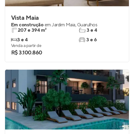
Vista Maia
Em construção
em
Jardim Maia
,
Guarulhos
207 e 394 m²
3 e 4
3 e 4
3 e 6
Venda a partir de
R$ 3.100.860