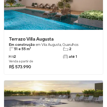
Terrazo Villa Augusta
Em construção
em
Vila Augusta
,
Guarulhos
51 e 55 m²
2
2
até 1
Venda a partir de
R$ 573.990