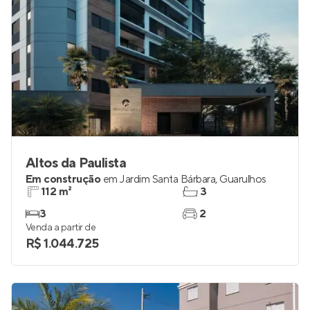
Altos da Paulista
Em construção
em
Jardim Santa Bárbara
,
Guarulhos
112 m²
3
3
2
Venda a partir de
R$ 1.044.725