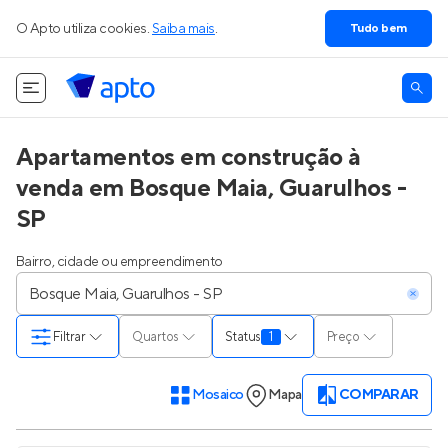
O Apto utiliza cookies.
Saiba mais
.
Tudo bem
Apartamentos em construção à
venda em Bosque Maia, Guarulhos -
SP
Bairro, cidade ou empreendimento
Filtrar
Quartos
Status
1
Preço
Mosaico
Mapa
COMPARAR