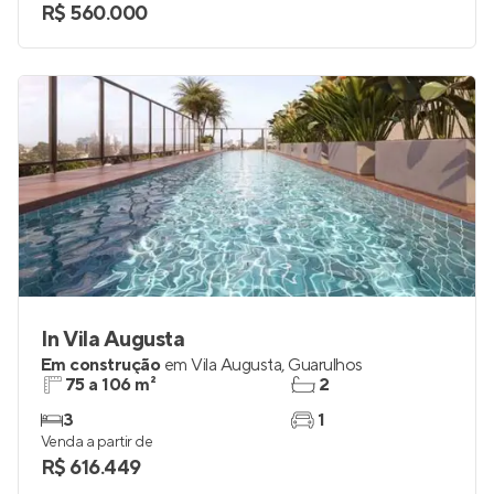
R$ 560.000
In Vila Augusta
Em construção
em
Vila Augusta
,
Guarulhos
75 a 106 m²
2
3
1
Venda a partir de
R$ 616.449