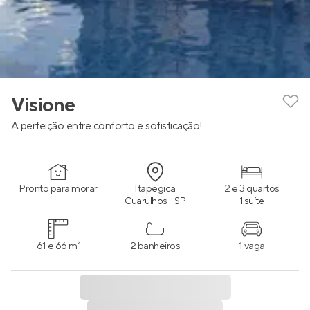
Visione
A perfeição entre conforto e sofisticação!
Pronto para morar
Itapegica
2 e 3 quartos
Guarulhos - SP
1 suíte
61 e 66 m²
2 banheiros
1 vaga