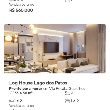
Venda a partir de
R$ 560.000
Log House Lago dos Patos
Pronto para morar
em
Vila Rosália
,
Guarulhos
55 e 56 m²
2
1 e 2
1 e 2
Venda a partir de