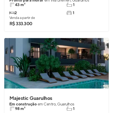
Pronto para morar
em
Vila Bremen
,
Guarulhos
43 m²
1
2
1
Venda a partir de
R$ 333.300
Majestic Guarulhos
Em construção
em
Centro
,
Guarulhos
98 m²
1