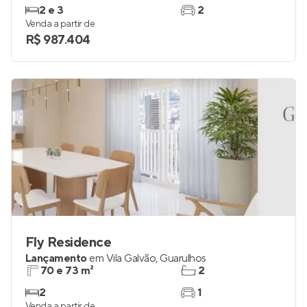
2 e 3
2
Venda a partir de
R$ 987.404
Fly Residence
Lançamento
em
Vila Galvão
,
Guarulhos
70 e 73 m²
2
2
1
Venda a partir de