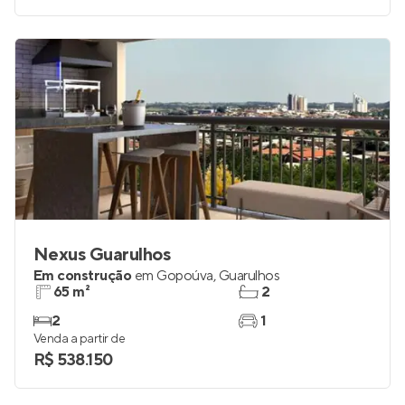
Nexus Guarulhos
Em construção
em
Gopoúva
,
Guarulhos
65 m²
2
2
1
Venda a partir de
R$ 538.150