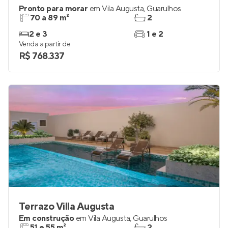
Pronto para morar
em
Vila Augusta
,
Guarulhos
70 a 89 m²
2
2 e 3
1 e 2
Venda a partir de
R$ 768.337
Terrazo Villa Augusta
Em construção
em
Vila Augusta
,
Guarulhos
51 e 55 m²
2