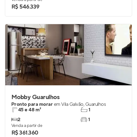
R$ 546.339
Mobby Guarulhos
Pronto para morar
em
Vila Galvão
,
Guarulhos
45 e 48 m²
1
2
1
Venda a partir de
R$ 361.360