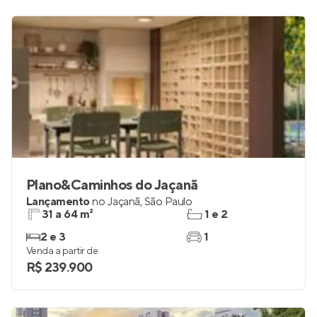
Plano&Caminhos do Jaçanã
Lançamento
no
Jaçanã
,
São Paulo
31 a 64 m²
1 e 2
2 e 3
1
Venda a partir de
R$ 239.900