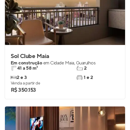
Sol Clube Maia
Em construção
em
Cidade Maia
,
Guarulhos
41 a 58 m²
2
2 e 3
1 e 2
Venda a partir de
R$ 350.153