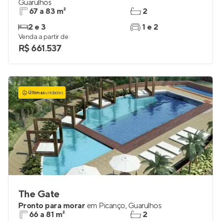
Guarulhos
67 a 83 m²
2
2 e 3
1 e 2
Venda a partir de
R$ 661.537
Últimas
unidades
The Gate
Pronto para morar
em
Picanço
,
Guarulhos
66 a 81 m²
2