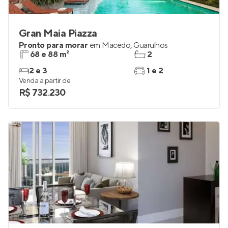
Gran Maia Piazza
Pronto para morar
em
Macedo
,
Guarulhos
68 e 88 m²
2
2 e 3
1 e 2
Venda a partir de
R$ 732.230