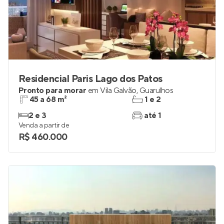
Residencial Paris Lago dos Patos
Pronto para morar
em
Vila Galvão
,
Guarulhos
45 a 68 m²
1 e 2
2 e 3
até 1
Venda a partir de
R$ 460.000