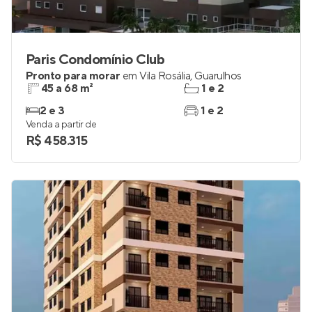
Paris Condomínio Club
Pronto para morar
em
Vila Rosália
,
Guarulhos
45 a 68 m²
1 e 2
2 e 3
1 e 2
Venda a partir de
R$ 458.315