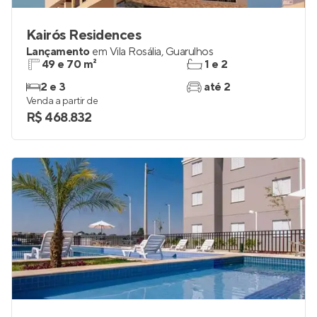
Kairós Residences
Lançamento
em
Vila Rosália
,
Guarulhos
49 e 70 m²
1 e 2
2 e 3
até 2
Venda a partir de
R$ 468.832