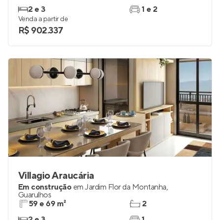
2 e 3
1 e 2
Venda a partir de
R$ 902.337
Villagio Araucária
Em construção
em
Jardim Flor da Montanha
,
Guarulhos
59 e 69 m²
2
2 e 3
1