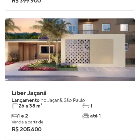
R$ 399.900
Liber Jaçanã
Lançamento
no
Jaçanã
,
São Paulo
26 a 38 m²
1
1 e 2
até 1
Venda a partir de
R$ 205.600