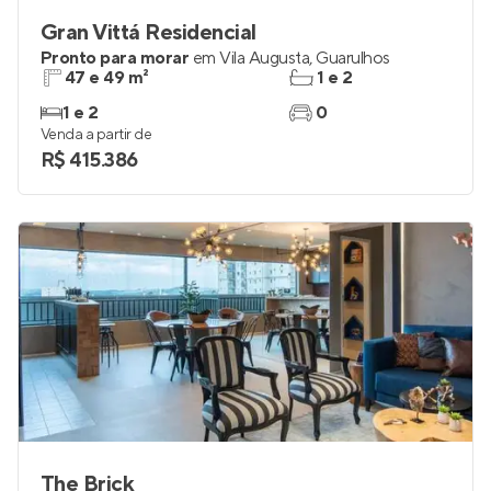
Gran Vittá Residencial
Pronto para morar
em
Vila Augusta
,
Guarulhos
47 e 49 m²
1 e 2
1 e 2
0
Venda a partir de
R$ 415.386
The Brick