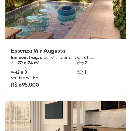
Essenza Vila Augusta
Em construção
em
Vila Leonor
,
Guarulhos
72 e 74 m²
2
2 e 3
1
Venda a partir de
R$ 695.000