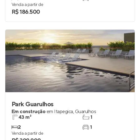
Venda a partir de
R$ 186.500
Park Guarulhos
Em construção
em
Itapegica
,
Guarulhos
43 m²
1
2
1
Venda a partir de