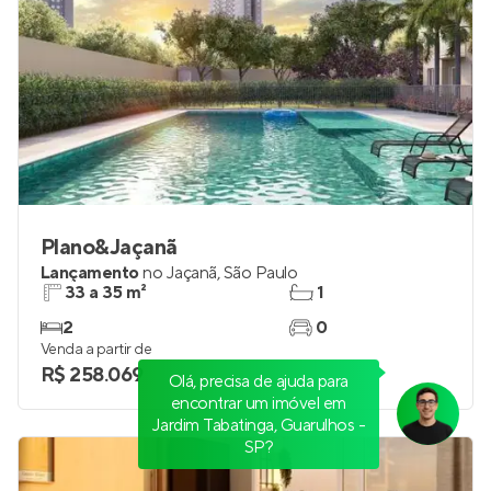
Plano&Jaçanã
Lançamento
no
Jaçanã
,
São Paulo
33 a 35 m²
1
2
0
Venda a partir de
R$ 258.069
Olá, precisa de ajuda para
encontrar um imóvel em
Jardim Tabatinga, Guarulhos -
SP?