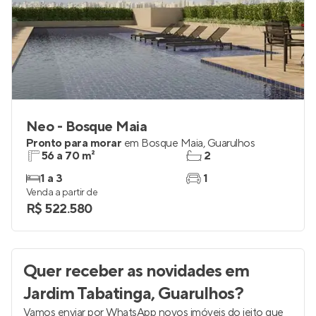
Neo - Bosque Maia
Pronto para morar
em
Bosque Maia
,
Guarulhos
56 a 70 m²
2
1 a 3
1
Venda a partir de
R$ 522.580
Quer receber as novidades
em
Jardim Tabatinga, Guarulhos
?
Vamos enviar por WhatsApp novos imóveis do jeito que