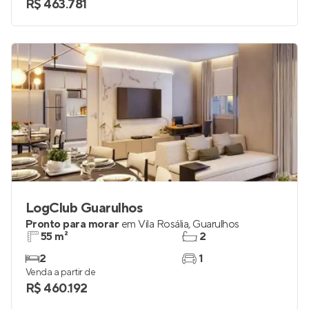
R$ 463.781
LogClub Guarulhos
Pronto para morar
em
Vila Rosália
,
Guarulhos
55 m²
2
2
1
Venda a partir de
R$ 460.192