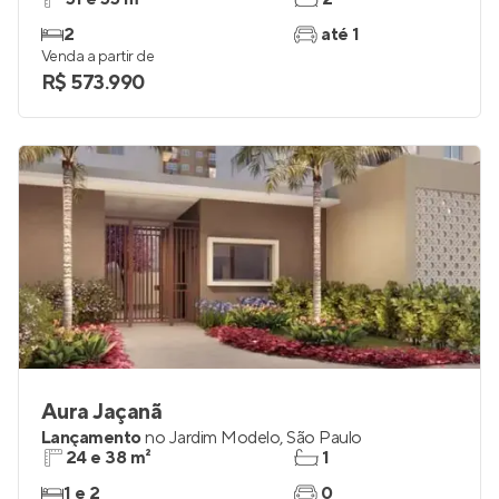
2
até 1
Venda a partir de
R$ 573.990
Aura Jaçanã
Lançamento
no
Jardim Modelo
,
São Paulo
24 e 38 m²
1
1 e 2
0