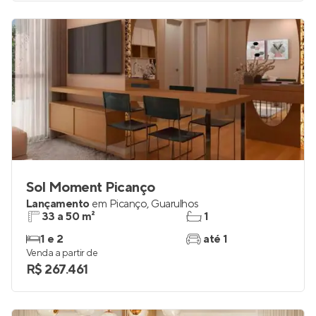
Sol Moment Picanço
Lançamento
em
Picanço
,
Guarulhos
33 a 50 m²
1
1 e 2
até 1
Venda a partir de
R$ 267.461