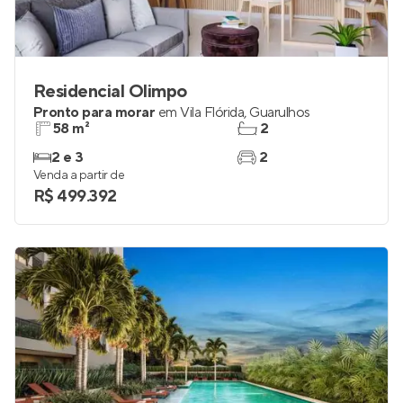
Residencial Olimpo
Pronto para morar
em
Vila Flórida
,
Guarulhos
58 m²
2
2 e 3
2
Venda a partir de
R$ 499.392