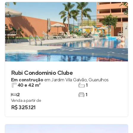
Rubi Condomínio Clube
Em construção
em
Jardim Vila Galvão
,
Guarulhos
40 e 42 m²
1
2
1
Venda a partir de
R$ 325.121