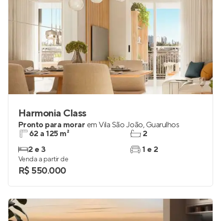
Harmonia Class
Pronto para morar
em
Vila São João
,
Guarulhos
62 a 125 m²
2
2 e 3
1 e 2
Venda a partir de
R$ 550.000