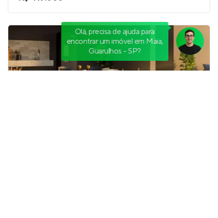
Olá, precisa de ajuda para
encontrar um imóvel em Maia,
Guarulhos - SP?
Vivaz Ermelino Matarazzo 2
Em construção
em
Ermelino Matarazzo
,
São Paulo
24 e 31 m²
1
1 e 2
0
Venda a partir de
R$ 219.900