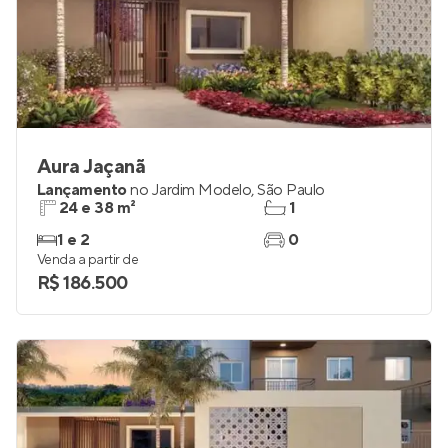
Aura Jaçanã
Lançamento
no
Jardim Modelo
,
São Paulo
24 e 38 m²
1
1 e 2
0
Venda a partir de
R$ 186.500