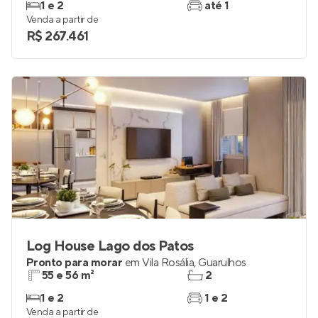
1 e 2
até 1
Venda a partir de
R$ 267.461
Log House Lago dos Patos
Pronto para morar
em
Vila Rosália
,
Guarulhos
55 e 56 m²
2
1 e 2
1 e 2
Venda a partir de