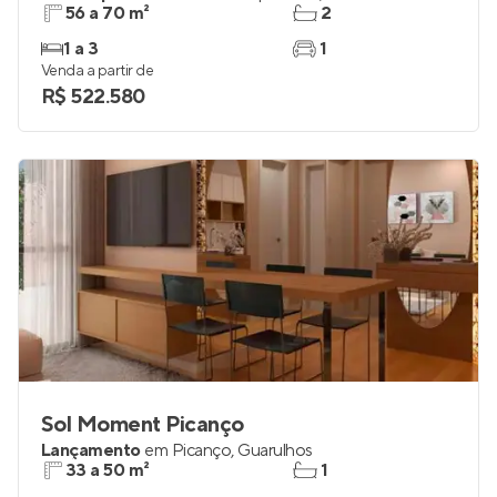
56 a 70 m²
2
1 a 3
1
Venda a partir de
R$ 522.580
Sol Moment Picanço
Lançamento
em
Picanço
,
Guarulhos
33 a 50 m²
1