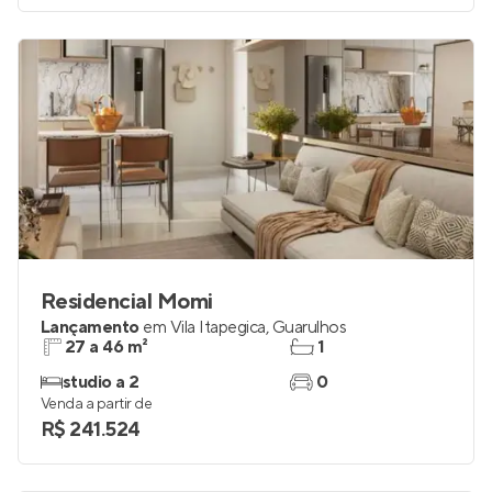
Residencial Momi
Lançamento
em
Vila Itapegica
,
Guarulhos
27 a 46 m²
1
studio a 2
0
Venda a partir de
R$ 241.524