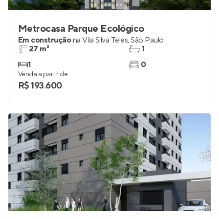
Metrocasa Parque Ecológico
Em construção
na
Vila Silva Teles
,
São Paulo
27 m²
1
1
0
Venda a partir de
R$ 193.600