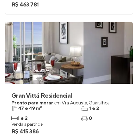
R$ 463.781
Gran Vittá Residencial
Pronto para morar
em
Vila Augusta
,
Guarulhos
47 e 49 m²
1 e 2
1 e 2
0
Venda a partir de
R$ 415.386