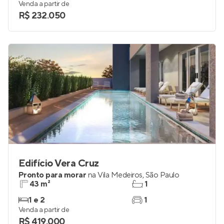
Venda a partir de
R$ 232.050
Edifício Vera Cruz
Pronto para morar
na
Vila Medeiros
,
São Paulo
43 m²
1
1 e 2
1
Venda a partir de
R$ 419.000