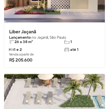
Liber Jaçanã
Lançamento
no
Jaçanã
,
São Paulo
26 a 38 m²
1
1 e 2
até 1
Venda a partir de
R$ 205.600