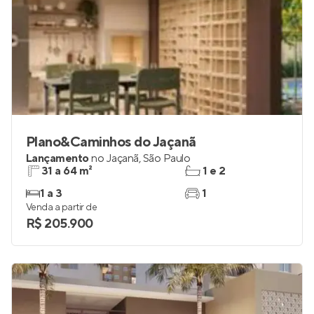
Plano&Caminhos do Jaçanã
Lançamento
no
Jaçanã
,
São Paulo
31 a 64 m²
1 e 2
1 a 3
1
Venda a partir de
R$ 205.900