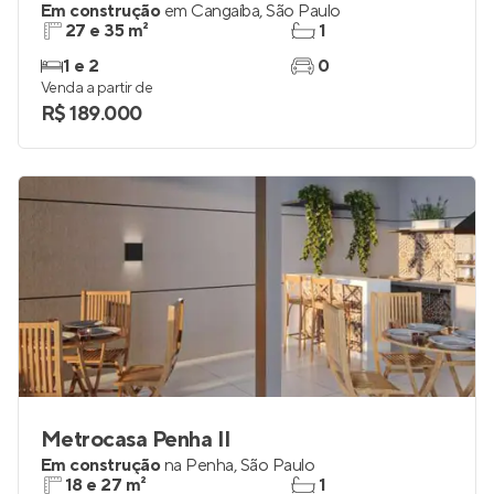
Em construção
em
Cangaíba
,
São Paulo
27 e 35 m²
1
1 e 2
0
Venda a partir de
R$ 189.000
Metrocasa Penha II
Em construção
na
Penha
,
São Paulo
18 e 27 m²
1