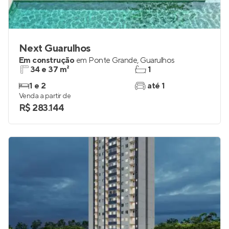
Next Guarulhos
Em construção
em
Ponte Grande
,
Guarulhos
34 e 37 m²
1
1 e 2
até 1
Venda a partir de
R$ 283.144