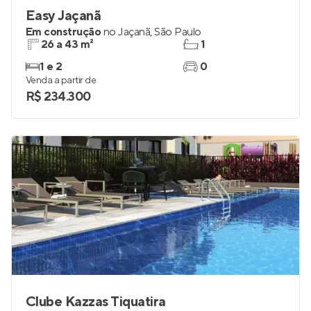
Easy Jaçanã
Em construção
no
Jaçanã
,
São Paulo
26 a 43 m²
1
1 e 2
0
Venda a partir de
R$ 234.300
Clube Kazzas Tiquatira