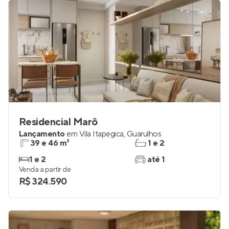
Residencial Marô
Lançamento
em
Vila Itapegica
,
Guarulhos
39 e 46 m²
1 e 2
1 e 2
até 1
Venda a partir de
R$ 324.590