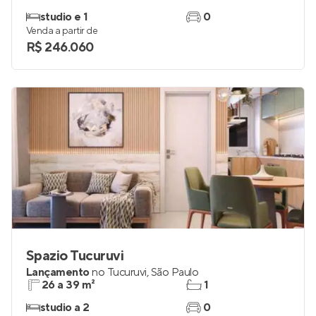
studio e 1
0
Venda a partir de
R$ 246.060
Spazio Tucuruvi
Lançamento
no
Tucuruvi
,
São Paulo
26 a 39 m²
1
studio a 2
0