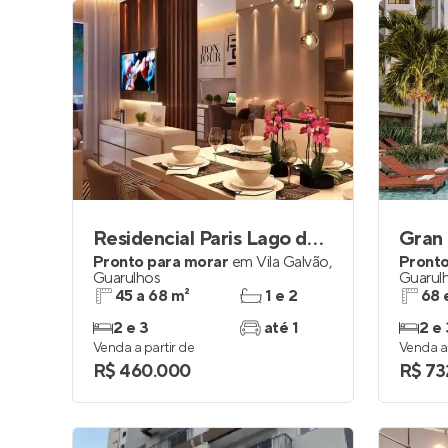
Residencial Paris Lago dos Patos
Gran 
Pronto para morar
em
Vila Galvão
,
Pronto
Guarulhos
Guarul
45 a 68 m²
1 e 2
68 
2 e 3
até 1
2 e 
Venda a partir de
Venda a 
R$ 460.000
R$ 73