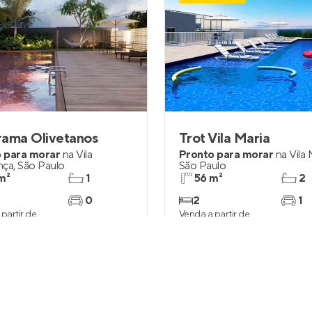
rama Olivetanos
Trot Vila Maria
 para morar
na
Vila
Pronto para morar
na
Vila 
nça
,
São Paulo
São Paulo
m²
1
56 m²
2
0
2
1
partir de
Venda a partir de
5.000
R$ 619.380