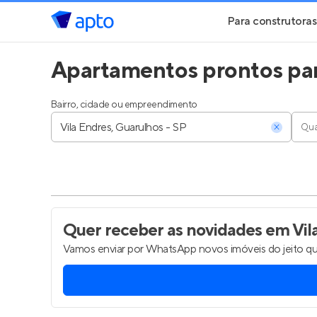
Para construtoras
Apartamentos prontos par
Geração de Le
Geração de Vis
Bairro, cidade ou empreendimento
Qua
Geração de Ve
Maiores Const
Parcerias Imobi
Quer receber as novidades
em Vil
Vamos enviar por WhatsApp novos imóveis do jeito qu
Anunciar Imóve
Entrar no Pa