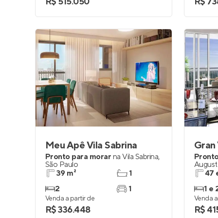
R$ 515.050
R$ 73
Meu Apê Vila Sabrina
Gran 
Pronto para morar
na
Vila Sabrina
,
Pronto
São Paulo
August
39 m²
1
47 
2
1
1 e 
Venda a partir de
Venda a 
R$ 336.448
R$ 41