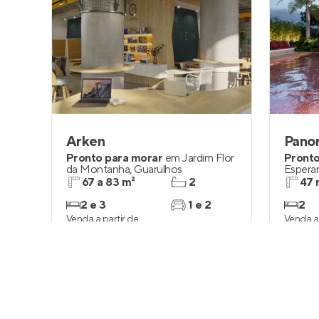
Arken
Pano
Pronto para morar
em
Jardim Flor
Pronto
da Montanha
,
Guarulhos
Espera
67 a 83 m²
2
47 
2 e 3
1 e 2
2
Venda a partir de
Venda a 
R$ 661.537
R$ 53