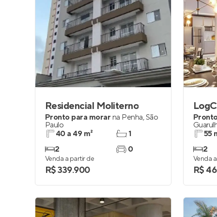
Residencial Moliterno
LogC
Pronto para morar
na
Penha
,
São
Pronto
Paulo
Guarul
40 a 49 m²
1
55 
2
0
2
Venda a partir de
Venda a 
R$ 339.900
R$ 46