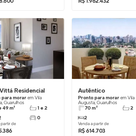
8.600
R$ 1.962.432
Vittá Residencial
Autêntico
 para morar
em
Vila
Pronto para morar
em
Vila
a
,
Guarulhos
Augusta
,
Guarulhos
e 49 m²
1 e 2
70 m²
2
2
0
2
partir de
Venda a partir de
5.386
R$ 614.703