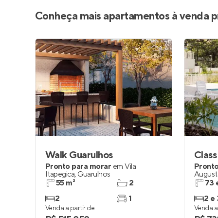
Conheça mais apartamentos à venda p
Walk Guarulhos
Class
Pronto para morar
em
Vila
Pronto
Itapegica
,
Guarulhos
August
55 m²
2
73 
2
1
2 e 
Venda a partir de
Venda a 