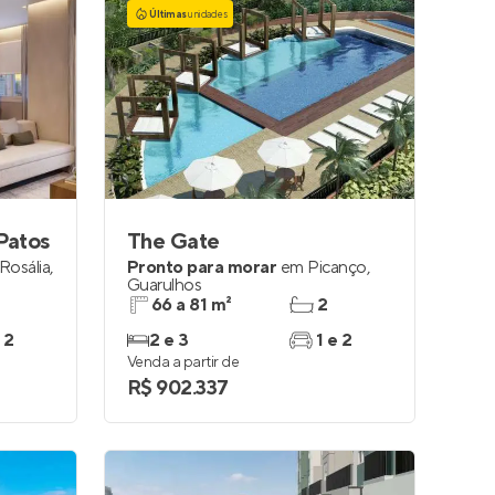
Últimas
unidades
Patos
The Gate
 Rosália
,
Pronto para morar
em
Picanço
,
Guarulhos
66 a 81 m²
2
 2
2 e 3
1 e 2
Venda a partir de
R$ 902.337