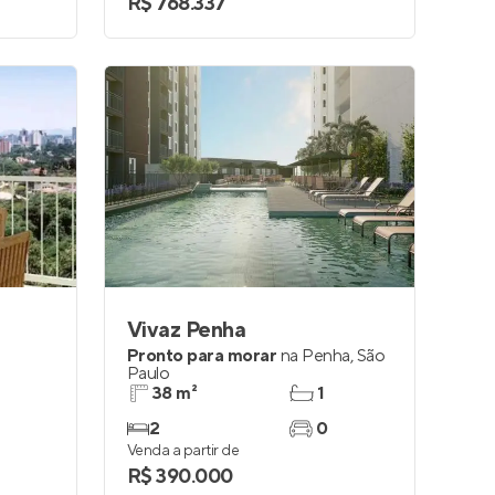
R$ 768.337
Vivaz Penha
Pronto para morar
na
Penha
,
São
Paulo
38 m²
1
2
0
Venda a partir de
R$ 390.000