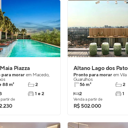
Maia Piazza
Altano Lago dos Pato
 para morar
em
Macedo
,
Pronto para morar
em
Vila
hos
Guarulhos
e 88 m²
2
56 m²
2
3
1 e 2
2
1
partir de
Venda a partir de
2.230
R$ 502.000