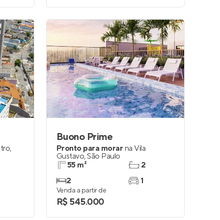
Buono Prime
tro
,
Pronto para morar
na
Vila
Gustavo
,
São Paulo
55 m²
2
2
1
Venda a partir de
R$ 545.000