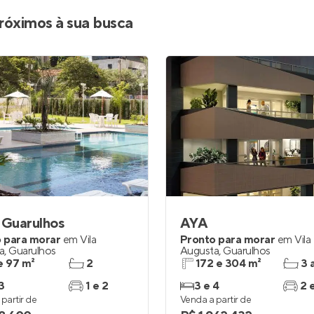
Entrar no Apto
róximos à sua busca
 Guarulhos
AYA
 para morar
em
Vila
Pronto para morar
em
Vila
a
,
Guarulhos
Augusta
,
Guarulhos
e 97 m²
2
172 e 304 m²
3 
3
1 e 2
3 e 4
2 
partir de
Venda a partir de