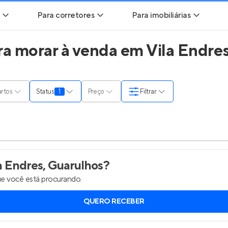
Para corretores
Para imobiliárias
a morar à venda em Vila Endres
ads
Leads para Corretores
Leads para Imobiliárias
itas
Corretor+
Hub de imobiliárias
rtos
Status
1
Preço
Filtrar
ndas
Parcerias imobiliárias
Anunciar imóveis
rutoras
Hub de Corretores
Entrar no Painel de 
liárias
Perfil Verificado
a Endres, Guarulhos
?
e você está procurando.
is
Anunciar imóveis
QUERO RECEBER
inel de Clientes
Entrar no Painel de Clientes