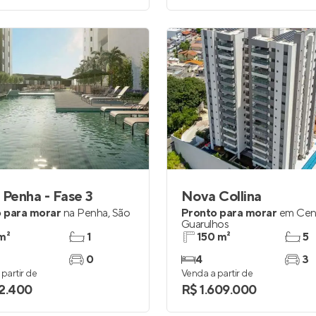
 Penha - Fase 3
Nova Collina
 para morar
na
Penha
,
São
Pronto para morar
em
Cen
Guarulhos
m²
1
150 m²
5
0
4
3
partir de
Venda a partir de
2.400
R$ 1.609.000