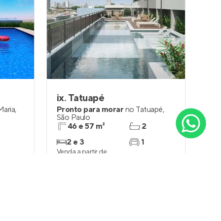
ix. Tatuapé
Olá, precisa de ajuda para
Maria
,
Pronto para morar
no
Tatuapé
,
São Paulo
encontrar um imóvel em Vila
46 e 57 m²
2
Endres, Guarulhos - SP?
2 e 3
1
Venda a partir de
R$ 419.900