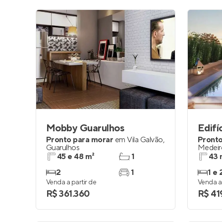
Mobby Guarulhos
Edifí
Pronto para morar
em
Vila Galvão
,
Pronto
Guarulhos
Medeir
45 e 48 m²
1
43 
2
1
1 e 
Venda a partir de
Venda a 
R$ 361.360
R$ 41