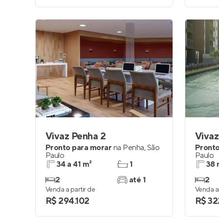
Vivaz Penha 2
Vivaz
Pronto para morar
na
Penha
,
São
Pronto
Paulo
Paulo
34 a 41 m²
1
38 
2
até 1
2
Venda a partir de
Venda a 
R$ 294.102
R$ 32