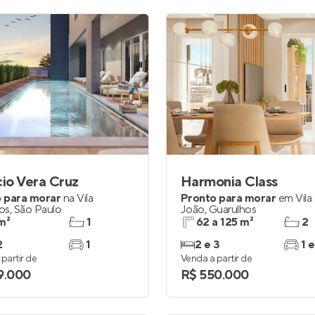
cio Vera Cruz
Harmonia Class
 para morar
na
Vila
Pronto para morar
em
Vila
os
,
São Paulo
João
,
Guarulhos
m²
1
62 a 125 m²
2
2
1
2 e 3
1 e
partir de
Venda a partir de
9.000
R$ 550.000