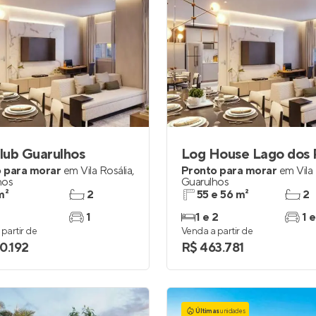
lub Guarulhos
Log House Lago dos 
 para morar
em
Vila Rosália
,
Pronto para morar
em
Vila
hos
Guarulhos
m²
2
55 e 56 m²
2
1
1 e 2
1 e
partir de
Venda a partir de
0.192
R$ 463.781
Últimas
unidades