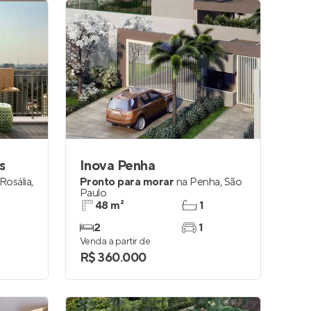
s
Inova Penha
 Rosália
,
Pronto para morar
na
Penha
,
São
Paulo
48 m²
1
2
1
Venda a partir de
R$ 360.000