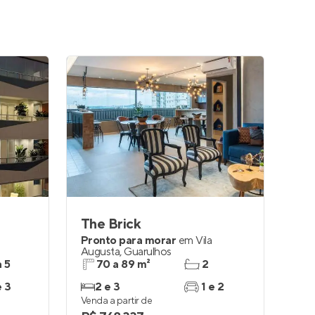
The Brick
Pronto para morar
em
Vila
Augusta
,
Guarulhos
a 5
70 a 89 m²
2
e 3
2 e 3
1 e 2
Venda a partir de