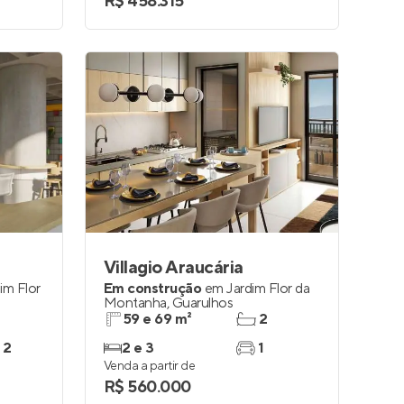
R$ 458.315
Villagio Araucária
im Flor
Em construção
em
Jardim Flor da
Montanha
,
Guarulhos
59 e 69 m²
2
 2
2 e 3
1
Venda a partir de
R$ 560.000