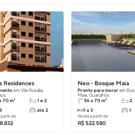
s Residences
Neo - Bosque Maia
mento
em
Vila Rosália
,
Pronto para morar
em
Bos
hos
Maia
,
Guarulhos
e 70 m²
1 e 2
56 a 70 m²
2
3
até 2
1 a 3
1
partir de
Venda a partir de
8.832
R$ 522.580