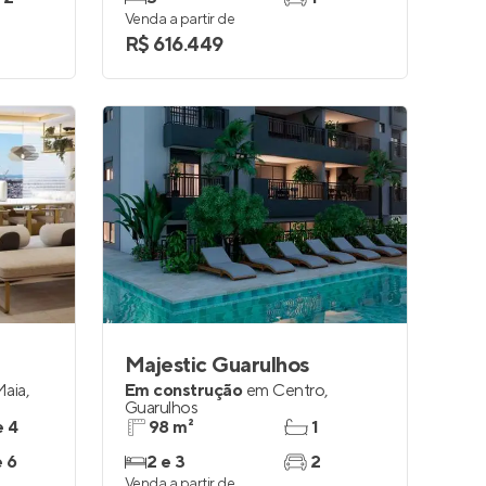
Venda a partir de
R$ 616.449
Majestic Guarulhos
Maia
,
Em construção
em
Centro
,
Guarulhos
e 4
98 m²
1
e 6
2 e 3
2
Venda a partir de