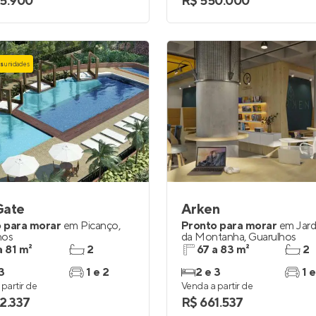
5.900
R$ 550.000
as
unidades
Gate
Arken
 para morar
em
Picanço
,
Pronto para morar
em
Jard
hos
da Montanha
,
Guarulhos
a 81 m²
2
67 a 83 m²
2
3
1 e 2
2 e 3
1 e
partir de
Venda a partir de
2.337
R$ 661.537