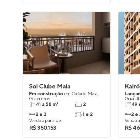
Sol Clube Maia
Kairó
Em construção
em
Cidade Maia
,
Lança
Guarulhos
Guarul
41 a 58 m²
2
49 
2 e 3
1 e 2
2 e 
Venda a partir de
Venda a 
R$ 350.153
R$ 46