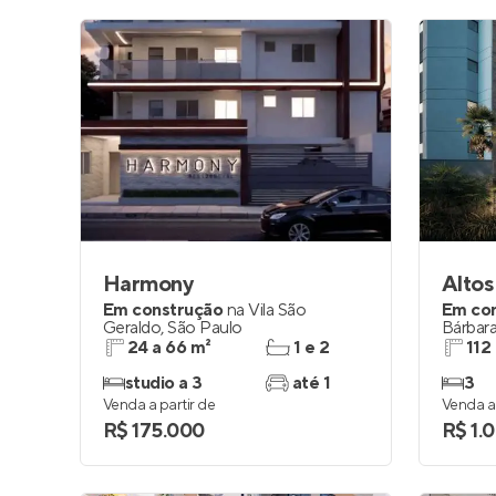
Harmony
Altos
Em construção
na
Vila São
Em co
Geraldo
,
São Paulo
Bárbar
24 a 66 m²
1 e 2
112
studio a 3
até 1
3
Venda a partir de
Venda a 
R$ 175.000
R$ 1.