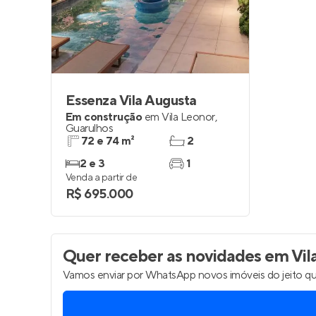
Entrar no Pa
Essenza Vila Augusta
Em construção
em
Vila Leonor
,
Guarulhos
72 e 74 m²
2
2 e 3
1
Venda a partir de
R$ 695.000
Quer receber as novidades
em Vil
Vamos enviar por WhatsApp novos imóveis do jeito qu