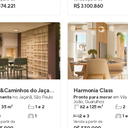
874.221
R$ 3.100.860
Plano&Caminhos do Jaçanã
Harmonia Class
mento
no
Jaçanã
,
São Paulo
Pronto para morar
em
Vila
João
,
Guarulhos
a 35 m²
1 e 2
62 a 125 m²
2
3
1
2 e 3
1 e
partir de
Venda a partir de