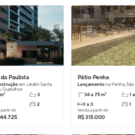
 da Paulista
Pátio Penha
nstrução
em
Jardim Santa
Lançamento
na
Penha
,
São
a
,
Guarulhos
 m²
3
34 a 75 m²
1 a
2
1 a 3
1
partir de
Venda a partir de
044.725
R$ 315.000