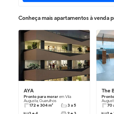
Conheça mais apartamentos à venda p
AYA
The B
Pronto para morar
em
Vila
Pronto
Augusta
,
Guarulhos
August
172 e 304 m²
3 a 5
70 
3 e 4
2 e 3
2 e 