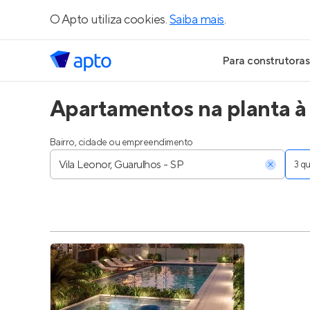
O Apto utiliza cookies.
Saiba mais
.
Para construtoras
Apartamentos na planta à 
Geração de Le
Geração de Vis
Bairro, cidade ou empreendimento
3 
Geração de Ve
Maiores Const
Parcerias Imobi
Anunciar Imóve