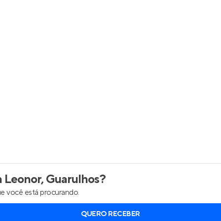
inel de Clientes
Entrar no Painel de Clientes
Entrar no Apto
a Leonor, Guarulhos
?
e você está procurando.
QUERO RECEBER