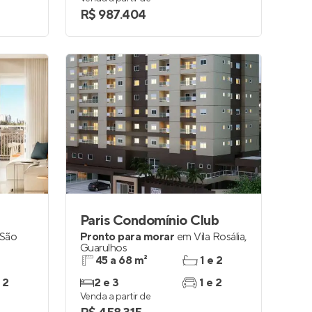
R$ 987.404
Paris Condomínio Club
 São
Pronto para morar
em
Vila Rosália
,
Guarulhos
45 a 68 m²
1 e 2
 2
2 e 3
1 e 2
Venda a partir de