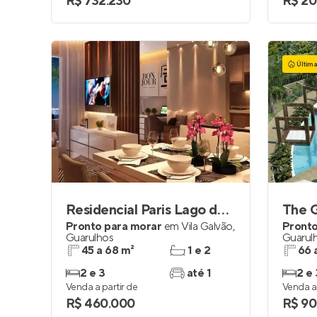
R$ 732.230
R$ 20
Últim
Residencial Paris Lago dos Patos
The 
Pronto para morar
em
Vila Galvão
,
Pronto
Guarulhos
Guarul
45 a 68 m²
1 e 2
66 
2 e 3
até 1
2 e 
Venda a partir de
Venda a 
R$ 460.000
R$ 90