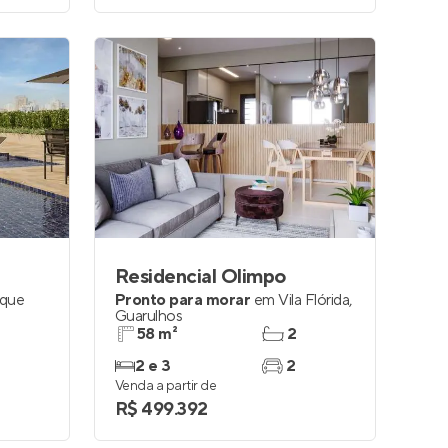
Residencial Olimpo
que
Pronto para morar
em
Vila Flórida
,
Guarulhos
58 m²
2
2 e 3
2
Venda a partir de
R$ 499.392