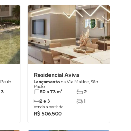
Residencial Aviva
 Paulo
Lançamento
na
Vila Matilde
,
São
Paulo
 3
50 a 73 m²
2
2 e 3
1
Venda a partir de
R$ 506.500