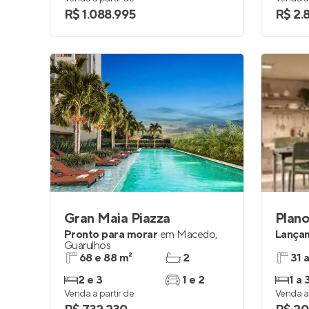
R$ 1.088.995
R$ 2.
Gran Maia Piazza
Pronto para morar
em
Macedo
,
Lança
Guarulhos
68 e 88 m²
2
31 
2 e 3
1 e 2
1 a 
Venda a partir de
Venda a 