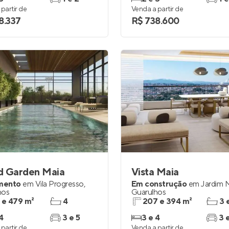
partir de
Venda a partir de
8.337
R$ 738.600
d Garden Maia
Vista Maia
mento
em
Vila Progresso
,
Em construção
em
Jardim 
hos
Guarulhos
 e 479 m²
4
207 e 394 m²
3 
4
3 e 5
3 e 4
3 
partir de
Venda a partir de