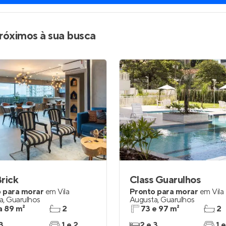
róximos à sua busca
rick
Class Guarulhos
 para morar
em
Vila
Pronto para morar
em
Vila
a
,
Guarulhos
Augusta
,
Guarulhos
a 89 m²
2
73 e 97 m²
2
3
1 e 2
2 e 3
1 e