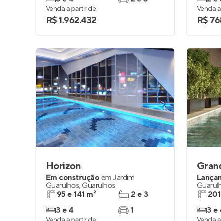
Venda a partir de
Venda a 
R$ 1.962.432
R$ 76
Horizon
Gran
Em construção
em
Jardim
Lança
Guarulhos
,
Guarulhos
Guarul
95 e 141 m²
2 e 3
201
3 e 4
1
3 e 
Venda a partir de
Venda a 