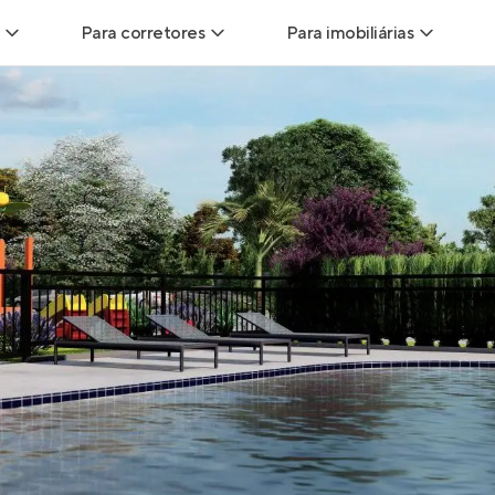
Para corretores
Para imobiliárias
Leads
Leads para Corretores
Leads para Imobiliári
sitas
Corretor+
Hub de imobiliárias
Vendas
Parcerias imobiliárias
Anunciar imóveis
trutoras
Hub de Corretores
iliárias
Perfil Verificado
veis
Anunciar imóveis