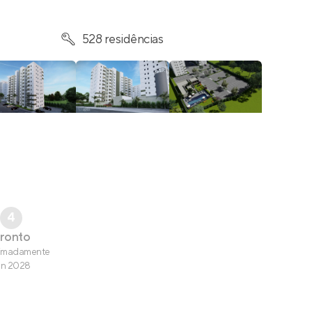
528 residências
4
ronto
imadamente
un 2028