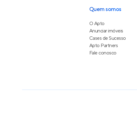
Quem somos
O Apto
Anunciar imóveis
Cases de Sucesso
Apto Partners
Fale conosco
Política de Privacidade
Termos de Serviço
Termos d
© 2015 - 2026
Apto Tecnologia Ltda.
Todos os dire
Feito no Brasil