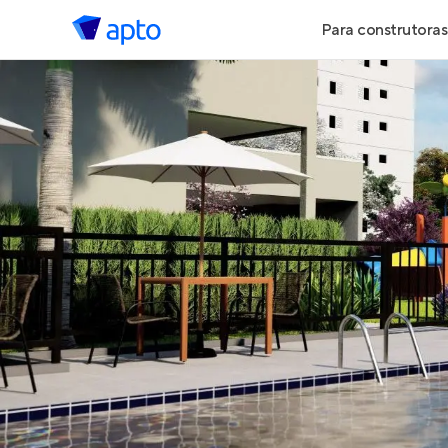
Para construtoras
Geração de 
Geração de Vi
Geração de 
Maiores Cons
Parcerias Imob
Anunciar Imó