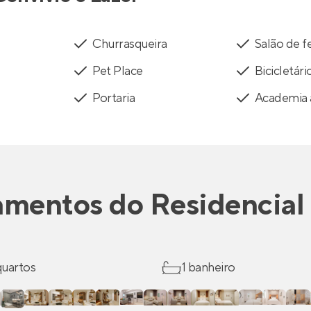
Churrasqueira
Salão de f
Pet Place
Bicicletári
Portaria
Academia a
amentos
do
Residencial
 quartos
1 banheiro