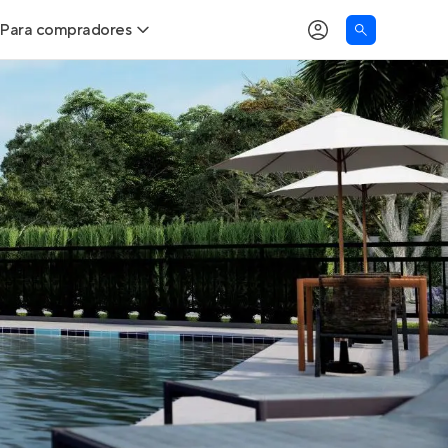
Para compradores
as
Buscar um imóvel novo
Calcule seu Poder de Compra
Comprar x Alugar
Correção do INCC
Simulador de Financiamento
Encontre um corretor