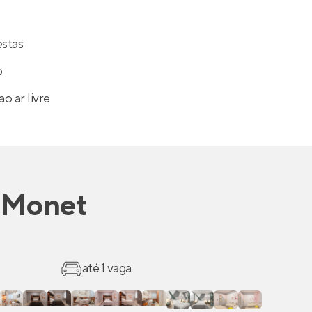
estas
o
o ar livre
 Monet
até 1 vaga