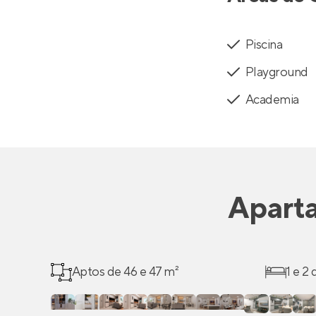
Piscina
Playground
Academia
Apart
Aptos de 46 e 47 m²
1 e 2