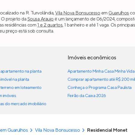
ocalizado na R. Turvolândia,
Vila Nova Bonsucesso
em
Guarulhos
co
. O projeto da
Sousa Araujo
é um lançamento de 06/2024, composto po
as residências com
1 e 2 quartos
, 1 banheiro e até 1 vaga. Os princip
eu preço está sob consulta.
Imóveis econômicos
apartamento na planta
Apartamento Minha Casa Minha Vida
imóvel na planta
Comprar apartamento até R$ 200 mil
terreno em loteamento
Conheça o Programa Casa Paulista
em imóveis
Feirão da Caixa 2026
as do mercado imobiliário
 em Guarulhos
Vila Nova Bonsucesso
Residencial Monet