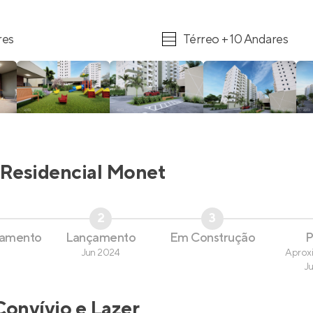
res
Térreo + 10 Andares
Residencial Monet
2
3
çamento
Lançamento
Em Construção
P
Jun 2024
Aprox
J
Convívio e Lazer