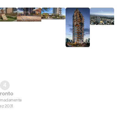
4
ronto
imadamente
ez 2031