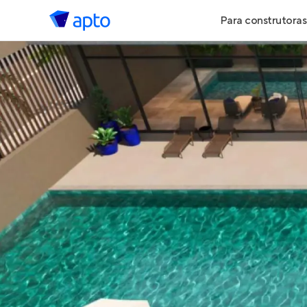
Para construtoras
Geração de 
Geração de Vi
Geração de 
Maiores Cons
Parcerias Imob
Anunciar Imó