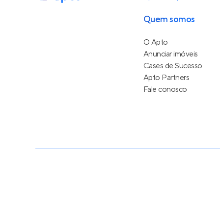
Quem somos
O Apto
Anunciar imóveis
Cases de Sucesso
Apto Partners
Fale conosco
Política de Privacidade
Termos de Serviço
Termos d
© 2015 - 2026
Apto Tecnologia Ltda.
Todos os dire
Feito no Brasil