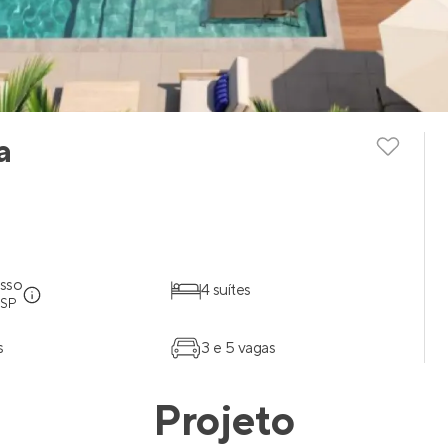
a
esso
4 suítes
 SP
s
3 e 5 vagas
Projeto