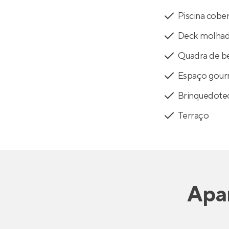
Piscina cobe
Deck molha
Quadra de be
Espaço gou
Brinquedote
Terraço
Apa