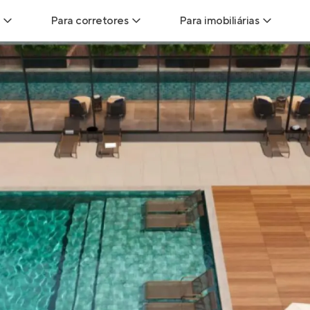
Para corretores
Para imobiliárias
Leads
Leads para Corretores
Leads para Imobiliári
sitas
Corretor+
Hub de imobiliárias
Vendas
Parcerias imobiliárias
Anunciar imóveis
trutoras
Hub de Corretores
iliárias
Perfil Verificado
veis
Anunciar imóveis