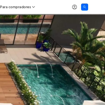
Para compradores
as
Buscar um imóvel novo
Calcule seu Poder de Compra
Comprar x Alugar
Correção do INCC
Simulador de Financiamento
Encontre um corretor