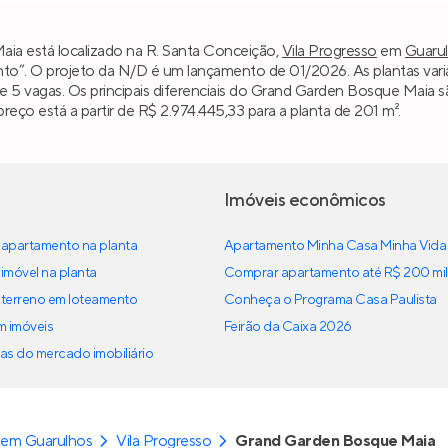
ia está localizado na R. Santa Conceição,
Vila Progresso
em
Guaru
nto”. O projeto da N/D é um lançamento de 01/2026. As plantas var
3 e 5 vagas. Os principais diferenciais do Grand Garden Bosque Maia 
ço está a partir de R$ 2.974.445,33 para a planta de 201 m².
Imóveis econômicos
apartamento na planta
Apartamento Minha Casa Minha Vida
imóvel na planta
Comprar apartamento até R$ 200 mil
terreno em loteamento
Conheça o Programa Casa Paulista
em imóveis
Feirão da Caixa 2026
as do mercado imobiliário
 em Guarulhos
Vila Progresso
Grand Garden Bosque Maia