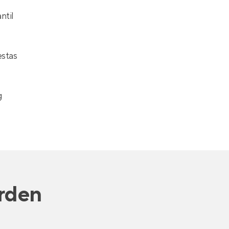
ntil
estas
g
rden