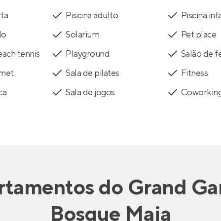
rta
Piscina adulto
Piscina infa
do
Solarium
Pet place
ach tennis
Playground
Salão de f
rmet
Sala de pilates
Fitness
ca
Sala de jogos
Coworkin
rtamentos
do
Grand Ga
Bosque Maia