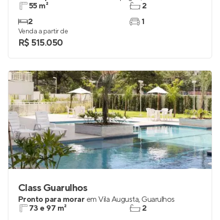
55 m²
2
2
1
Venda a partir de
R$ 515.050
Class Guarulhos
Pronto para morar
em
Vila Augusta
,
Guarulhos
73 e 97 m²
2