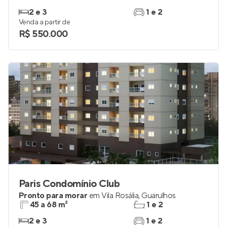
2 e 3
1 e 2
Venda a partir de
R$ 550.000
Paris Condomínio Club
Pronto para morar
em
Vila Rosália
,
Guarulhos
45 a 68 m²
1 e 2
2 e 3
1 e 2