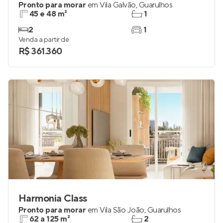
Pronto para morar
em
Vila Galvão
,
Guarulhos
45 e 48 m²
1
2
1
Venda a partir de
R$ 361.360
Harmonia Class
Pronto para morar
em
Vila São João
,
Guarulhos
62 a 125 m²
2