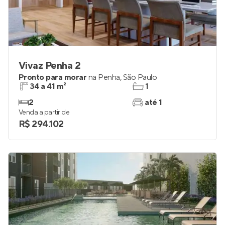
Vivaz Penha 2
Pronto para morar
na
Penha
,
São Paulo
34 a 41 m²
1
2
até 1
Venda a partir de
R$ 294.102