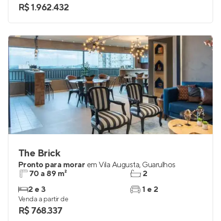
R$ 1.962.432
The Brick
Pronto para morar
em
Vila Augusta
,
Guarulhos
70 a 89 m²
2
2 e 3
1 e 2
Venda a partir de
R$ 768.337