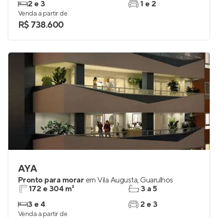
2 e 3
1 e 2
Venda a partir de
R$ 738.600
AYA
Pronto para morar
em
Vila Augusta
,
Guarulhos
172 e 304 m²
3 a 5
3 e 4
2 e 3
Venda a partir de