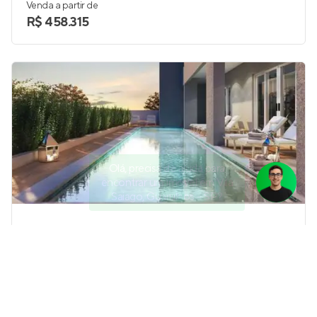
Venda a partir de
R$ 458.315
Olá, precisa de ajuda para
encontrar um imóvel em Vila
Saiago, Guarulhos - SP?
Edifício Vera Cruz
Pronto para morar
na
Vila Medeiros
,
São Paulo
43 m²
1
1 e 2
1
Venda a partir de
R$ 419.000