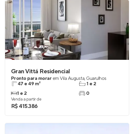
Gran Vittá Residencial
Pronto para morar
em
Vila Augusta
,
Guarulhos
47 e 49 m²
1 e 2
1 e 2
0
Venda a partir de
R$ 415.386