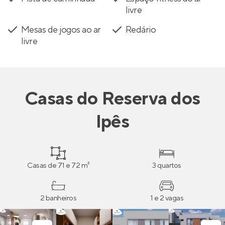
livre
Mesas de jogos ao ar
Redário
livre
Casas
do
Reserva dos
Ipês
Casas de 71 e 72 m²
3 quartos
2 banheiros
1 e 2 vagas