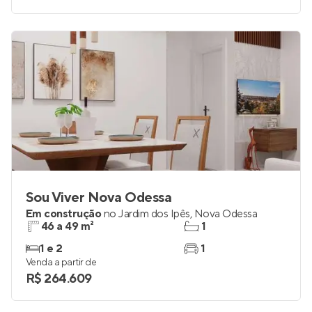
Sou Viver Nova Odessa
Em construção
no
Jardim dos Ipês
,
Nova Odessa
46 a 49 m²
1
1 e 2
1
Venda a partir de
R$ 264.609