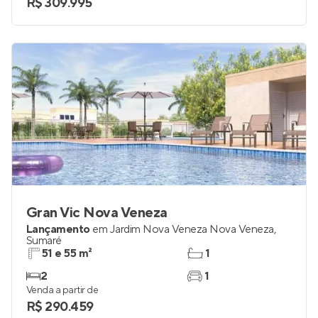
R$ 309.995
Gran Vic Nova Veneza
Lançamento
em
Jardim Nova Veneza Nova Veneza
,
Sumaré
51 e 55 m²
1
2
1
Venda a partir de
R$ 290.459