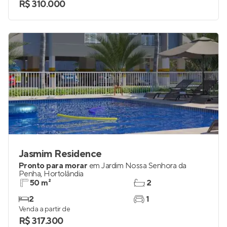
R$ 310.000
Jasmim Residence
Pronto para morar
em
Jardim Nossa Senhora da
Penha
,
Hortolândia
50 m²
2
2
1
Venda a partir de
R$ 317.300