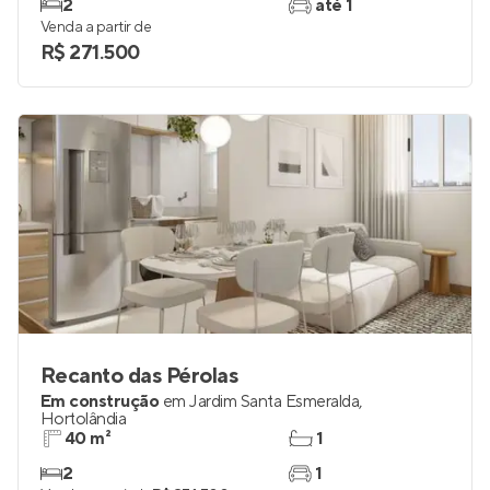
2
até 1
Venda a partir de
R$ 271.500
Recanto das Pérolas
Em construção
em
Jardim Santa Esmeralda
,
Hortolândia
40 m²
1
2
1