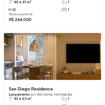
40 e 41 m²
1
2
1
Venda a partir de
R$ 264.000
San Diego Residence
Lançamento
em
Vila Inema
,
Hortolândia
43 e 63 m²
1