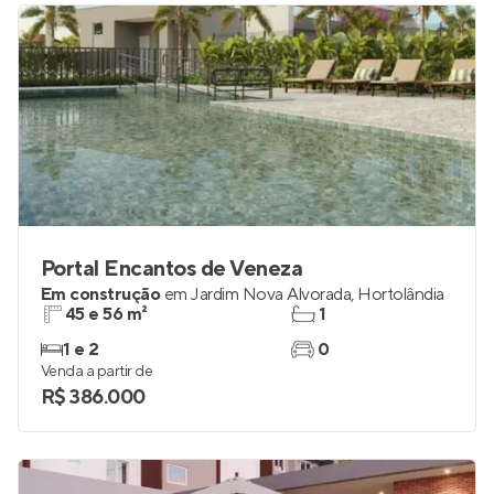
Portal Encantos de Veneza
Em construção
em
Jardim Nova Alvorada
,
Hortolândia
45 e 56 m²
1
1 e 2
0
Venda a partir de
R$ 386.000