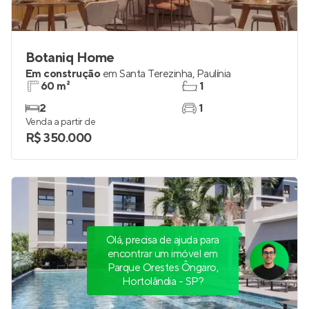
Botaniq Home
Em construção
em
Santa Terezinha
,
Paulínia
60 m²
1
2
1
Venda a partir de
R$ 350.000
Olá, precisa de ajuda para
encontrar um imóvel em
Parque Orestes Ôngaro,
Hortolândia - SP?