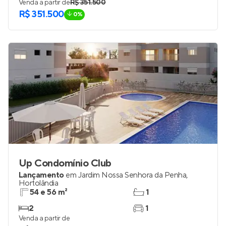
Venda a partir de
R$ 351.500
R$ 351.500
0%
Up Condomínio Club
Lançamento
em
Jardim Nossa Senhora da Penha
,
Hortolândia
54 e 56 m²
1
2
1
Venda a partir de