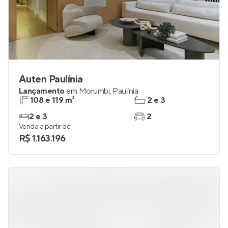
Auten Paulínia
Lançamento
em
Morumbi
,
Paulínia
108 e 119 m²
2 e 3
2 e 3
2
Venda a partir de
R$ 1.163.196