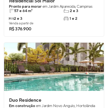
Residencial Sol Maior
Pronto para morar
em
Jardim Aparecida
,
Campinas
57 e 64 m²
2 e 3
2 e 3
1 e 2
Venda a partir de
R$ 376.900
Duo Residence
Em construção
em
Jardim Novo Ângulo
,
Hortolândia