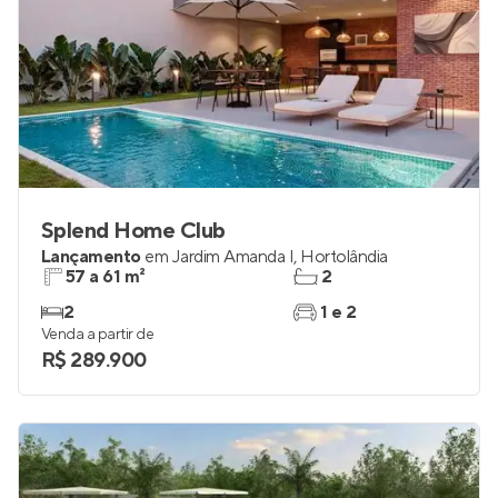
Splend Home Club
Lançamento
em
Jardim Amanda I
,
Hortolândia
57 a 61 m²
2
2
1 e 2
Venda a partir de
R$ 289.900