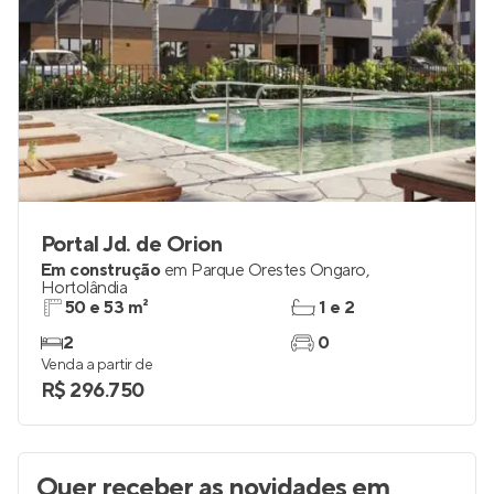
Portal Jd. de Orion
Em construção
em
Parque Orestes Ôngaro
,
Hortolândia
50 e 53 m²
1 e 2
2
0
Venda a partir de
R$ 296.750
Quer receber as novidades
em