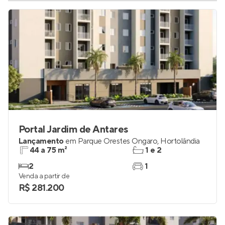
Portal Jardim de Antares
Lançamento
em
Parque Orestes Ôngaro
,
Hortolândia
44 a 75 m²
1 e 2
2
1
Venda a partir de
R$ 281.200