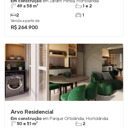
Em construção
em
Jardim Minda
,
Hortolândia
49 a 58 m²
1 e 2
2
1
Venda a partir de
R$ 264.900
Arvo Residencial
Em construção
em
Parque Ortolândia
,
Hortolândia
50 e 51 m²
2