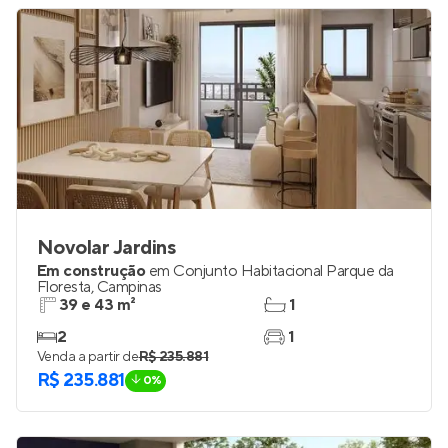
Novolar Jardins
Em construção
em
Conjunto Habitacional Parque da
Floresta
,
Campinas
39 e 43 m²
1
2
1
Venda a partir de
R$ 235.881
R$ 235.881
0%