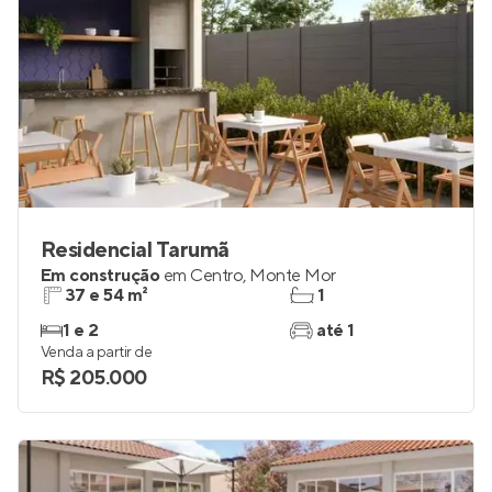
Residencial Tarumã
Em construção
em
Centro
,
Monte Mor
37 e 54 m²
1
1 e 2
até 1
Venda a partir de
R$ 205.000