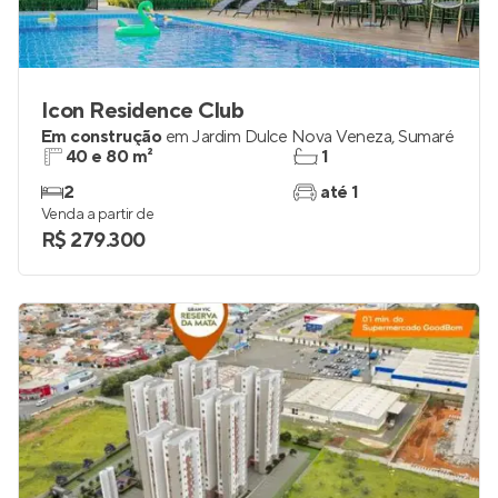
Icon Residence Club
Em construção
em
Jardim Dulce Nova Veneza
,
Sumaré
40 e 80 m²
1
2
até 1
Venda a partir de
R$ 279.300