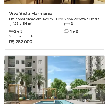
Viva Vista Harmonia
Em construção
em
Jardim Dulce Nova Veneza
,
Sumaré
57 a 84 m²
2
2 e 3
1 e 2
Venda a partir de
R$ 282.000