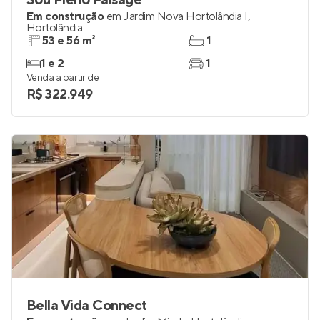
Sou Pleno Paisage
Em construção
em
Jardim Nova Hortolândia I
,
Hortolândia
53 e 56 m²
1
1 e 2
1
Venda a partir de
R$ 322.949
Bella Vida Connect