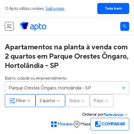
O Apto utiliza cookies.
Saiba mais
.
Tudo bem
Apartamentos na planta à venda com
2 quartos em Parque Orestes Ôngaro,
Hortolândia - SP
Bairro, cidade ou empreendimento
Filtrar
2 quartos
Status
Preço
Ordenar
por
Relevância
Mosaico
Mapa
COMPARAR