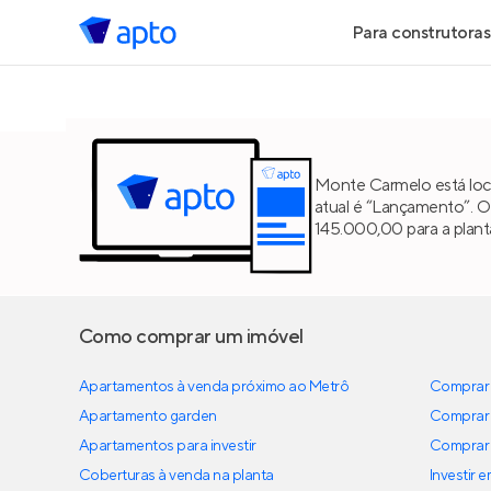
Para construtoras
Geração de 
Geração de Vi
Monte Carmelo está loc
atual é “Lançamento”. O
Geração de 
145.000,00 para a plant
Maiores Cons
Parcerias Imob
Como comprar um imóvel
Apartamentos à venda próximo ao Metrô
Anunciar Imó
Comprar 
Apartamento garden
Comprar 
Apartamentos para investir
Comprar 
Coberturas à venda na planta
Investir 