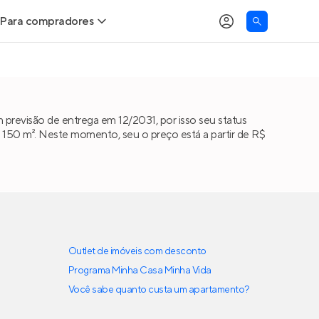
Para compradores
as
Buscar um imóvel novo
Calcule seu Poder de Compra
previsão de entrega em 12/2031, por isso seu status
150 m². Neste momento, seu o preço está a partir de R$
Comprar x Alugar
Correção do INCC
Simulador de Financiamento
Encontre um corretor
Outlet de imóveis com desconto
Programa Minha Casa Minha Vida
Você sabe quanto custa um apartamento?