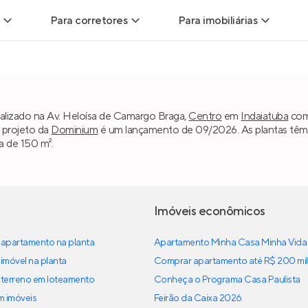
Para corretores
Para imobiliárias
Leads
Leads para Corretores
Leads para Imobiliári
sitas
Corretor+
Hub de imobiliárias
alizado na Av. Heloísa de Camargo Braga,
Centro
em
Indaiatuba
com 
 projeto da
Dominium
é um lançamento de 09/2026. As plantas têm 
Vendas
Parcerias imobiliárias
Anunciar imóveis
a de 150 m².
trutoras
Hub de Corretores
iliárias
Perfil Verificado
Imóveis econômicos
veis
apartamento na planta
Anunciar imóveis
Apartamento Minha Casa Minha Vida
imóvel na planta
Comprar apartamento até R$ 200 mil
terreno em loteamento
Conheça o Programa Casa Paulista
em imóveis
Feirão da Caixa 2026