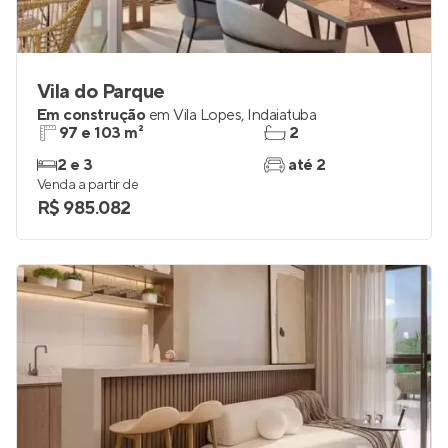
Vila do Parque
Em construção
em
Vila Lopes
,
Indaiatuba
97 e 103 m²
2
2 e 3
até 2
Venda a partir de
R$ 985.082