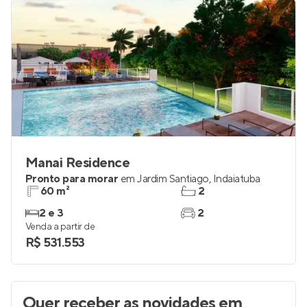
Manai Residence
Pronto para morar
em
Jardim Santiago
,
Indaiatuba
60 m²
2
2 e 3
2
Venda a partir de
R$ 531.553
Quer receber as novidades
em