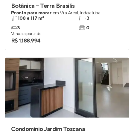
Botânica – Terra Brasilis
Pronto para morar
em
Vila Areal
,
Indaiatuba
108 e 117 m²
3
3
0
Venda a partir de
R$ 1.188.994
Condomínio Jardim Toscana