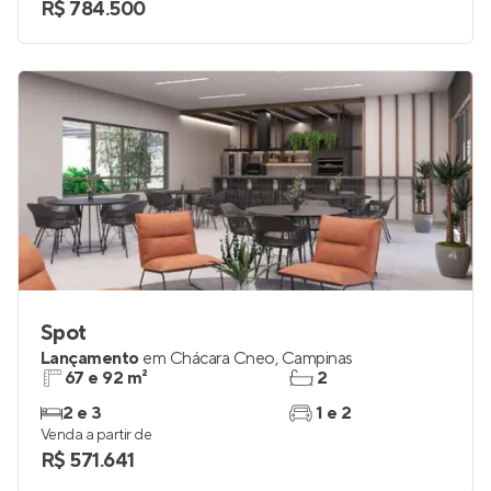
R$ 784.500
Spot
Lançamento
em
Chácara Cneo
,
Campinas
67 e 92 m²
2
2 e 3
1 e 2
Venda a partir de
R$ 571.641