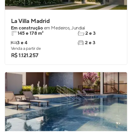
La Villa Madrid
Em construção
em
Medeiros
,
Jundiaí
145 e 178 m²
2 e 3
3 e 4
2 e 3
Venda a partir de
R$ 1.121.257