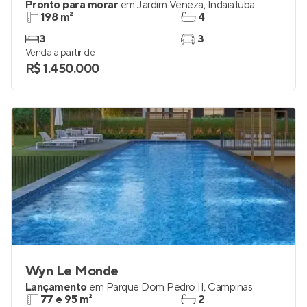
Pronto para morar
em
Jardim Veneza
,
Indaiatuba
198 m²
4
3
3
Venda a partir de
R$ 1.450.000
Wyn Le Monde
Lançamento
em
Parque Dom Pedro II
,
Campinas
77 e 95 m²
2