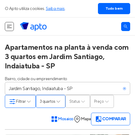
O Apto utiliza cookies.
Saiba mais
.
Tudo bem
Apartamentos na planta à venda com
3 quartos em Jardim Santiago,
Indaiatuba - SP
Bairro, cidade ou empreendimento
Filtrar
3 quartos
Status
Preço
Mosaico
Mapa
COMPARAR