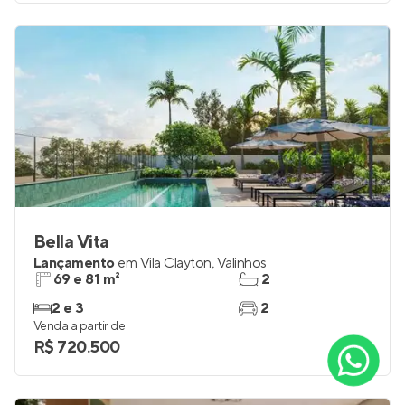
Bella Vita
Lançamento
em
Vila Clayton
,
Valinhos
69 e 81 m²
2
2 e 3
2
Venda a partir de
R$ 720.500