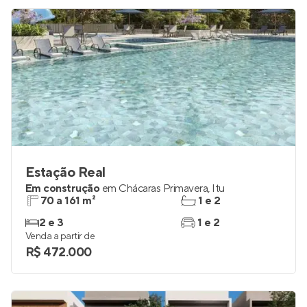
Estação Real
Em construção
em
Chácaras Primavera
,
Itu
70 a 161 m²
1 e 2
2 e 3
1 e 2
Venda a partir de
R$ 472.000