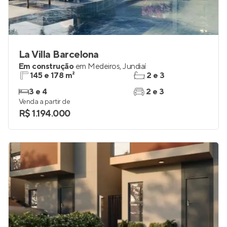
La Villa Barcelona
Em construção
em
Medeiros
,
Jundiaí
145 e 178 m²
2 e 3
3 e 4
2 e 3
Venda a partir de
R$ 1.194.000