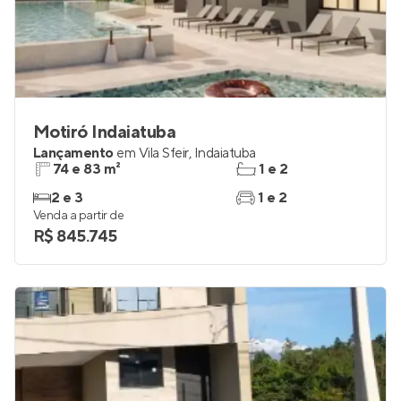
Motiró Indaiatuba
Lançamento
em
Vila Sfeir
,
Indaiatuba
74 e 83 m²
1 e 2
2 e 3
1 e 2
Venda a partir de
R$ 845.745