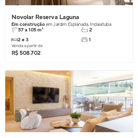
Novolar Reserva Laguna
Em construção
em
Jardim Esplanada
,
Indaiatuba
57 a 105 m²
2
2 e 3
1
Venda a partir de
R$ 508.702