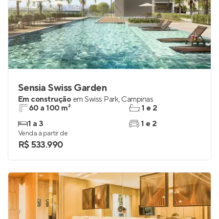
Sensia Swiss Garden
Em construção
em
Swiss Park
,
Campinas
60 a 100 m²
1 e 2
1 a 3
1 e 2
Venda a partir de
R$ 533.990