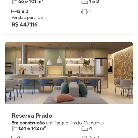
66 e 101 m²
1 e 2
2 e 3
1
Venda a partir de
R$ 447.116
Reserva Prado
Em construção
em
Parque Prado
,
Campinas
124 e 142 m²
4