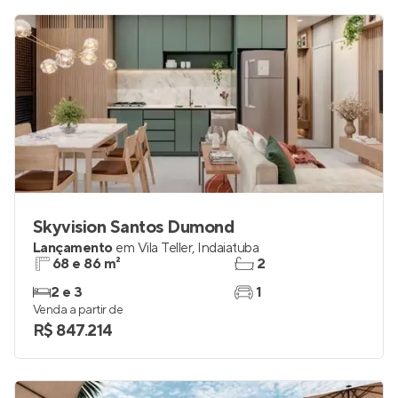
Skyvision Santos Dumond
Lançamento
em
Vila Teller
,
Indaiatuba
68 e 86 m²
2
2 e 3
1
Venda a partir de
R$ 847.214