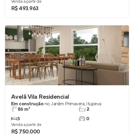
Venda a partir de
R$ 493.963
Avelã Vila Residencial
Em construção
no
Jardim Primavera
,
Itupeva
86 m²
2
3
0
Venda a partir de
R$ 750.000