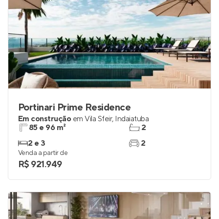
Portinari Prime Residence
Em construção
em
Vila Sfeir
,
Indaiatuba
85 e 96 m²
2
2 e 3
2
Venda a partir de
R$ 921.949