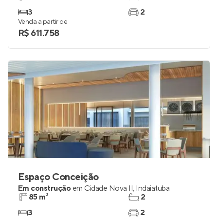
3
2
Venda a partir de
R$ 611.758
Espaço Conceição
Em construção
em
Cidade Nova II
,
Indaiatuba
85 m²
2
3
2