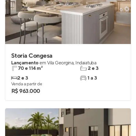
Storia Congesa
Lançamento
em
Vila Georgina
,
Indaiatuba
70 e 114 m²
2 e 3
2 e 3
1 a 3
Venda a partir de
R$ 963.000