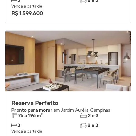
3
2 e 3
Venda a partir de
R$ 1.599.600
Reserva Perfetto
Pronto para morar
em
Jardim Aurélia
,
Campinas
76 a 196 m²
2 e 3
3
2 e 3
Venda a partir de