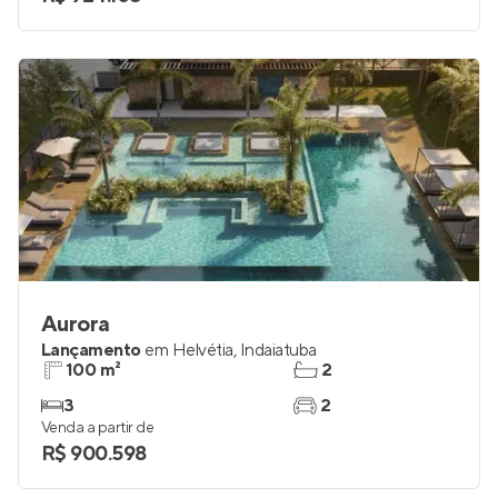
Aurora
Lançamento
em
Helvétia
,
Indaiatuba
100 m²
2
3
2
Venda a partir de
R$ 900.598