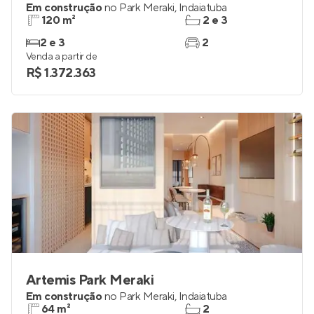
Em construção
no
Park Meraki
,
Indaiatuba
120 m²
2 e 3
2 e 3
2
Venda a partir de
R$ 1.372.363
Artemis Park Meraki
Em construção
no
Park Meraki
,
Indaiatuba
64 m²
2