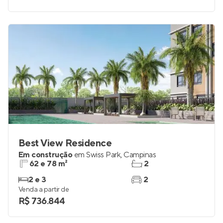
Best View Residence
Em construção
em
Swiss Park
,
Campinas
62 e 78 m²
2
2 e 3
2
Venda a partir de
R$ 736.844