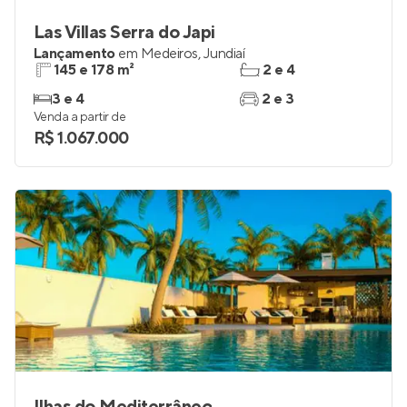
Las Villas Serra do Japi
Lançamento
em
Medeiros
,
Jundiaí
145 e 178 m²
2 e 4
3 e 4
2 e 3
Venda a partir de
R$ 1.067.000