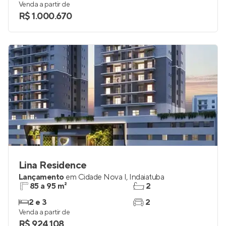
Venda a partir de
R$ 1.000.670
Lina Residence
Lançamento
em
Cidade Nova I
,
Indaiatuba
85 a 95 m²
2
2 e 3
2
Venda a partir de
R$ 924.108