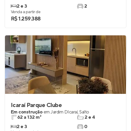
2 e 3
2
Venda a partir de
R$ 1.259.388
Icaraí Parque Clube
Em construção
em
Jardim DIcaraí
,
Salto
62 a 132 m²
2 e 4
2 e 3
0