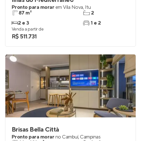
Ilhas do Mediterrâneo
Pronto para morar
em
Vila Nova
,
Itu
87 m²
2
2 e 3
1 e 2
Venda a partir de
R$ 511.731
Brisas Bella Città
Pronto para morar
no
Cambuí
,
Campinas