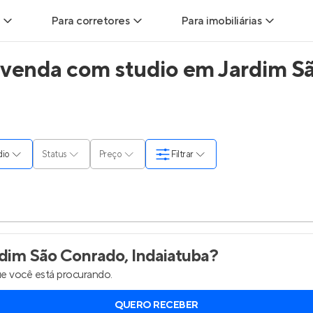
Para corretores
Para imobiliárias
 venda com studio em Jardim Sã
ads
Leads para Corretores
Leads para Imobiliárias
itas
Corretor+
Hub de imobiliárias
ndas
Parcerias imobiliárias
Anunciar imóveis
dio
Status
Preço
Filtrar
rutoras
Hub de Corretores
Entrar no Painel de 
liárias
Perfil Verificado
is
Anunciar imóveis
dim São Conrado, Indaiatuba
?
e você está procurando.
inel de Clientes
Entrar no Painel de Clientes
QUERO RECEBER