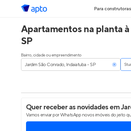
Para construtoras
Apartamentos na planta à
Geração de Le
SP
Geração de Vis
Bairro, cidade ou empreendimento
Geração de Ve
Stu
Maiores Const
Parcerias Imobi
Anunciar Imóve
Quer receber as novidades
em Jar
Vamos enviar por WhatsApp novos imóveis do jeito qu
Entrar no Pa