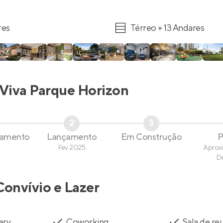
res
Térreo + 13 Andares
Viva Parque Horizon
2
3
çamento
Lançamento
Em Construção
P
Fev 2025
Aprox
D
Convívio e Lazer
ery
Coworking
Sala de re