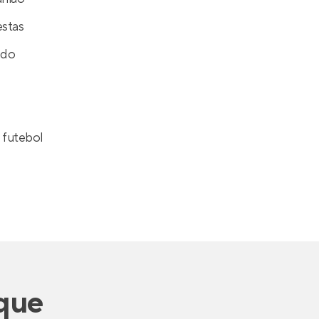
estas
ado
futebol
que