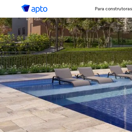
Para construtoras
Geração de 
Geração de Vi
Geração de 
Maiores Cons
Parcerias Imob
Anunciar Imó