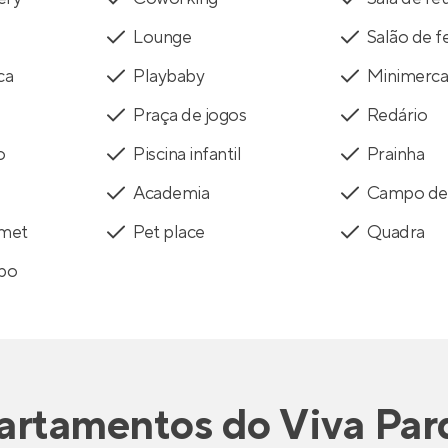
Lounge
Salão de f
ca
Playbaby
Minimerc
Praça de jogos
Redário
o
Piscina infantil
Prainha
Academia
Campo de 
rmet
Pet place
Quadra
po
artamentos
do
Viva Par