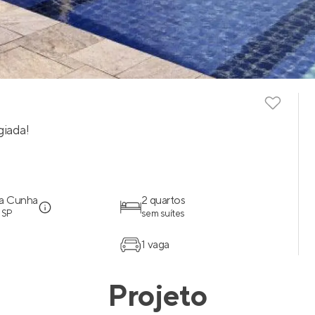
giada!
 da Cunha
2 quartos
 SP
sem suítes
1 vaga
Projeto