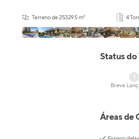
Terreno de 25329.5 m²
4 Tor
Status do
1
Breve Lan
Áreas de 
Espaço deliv