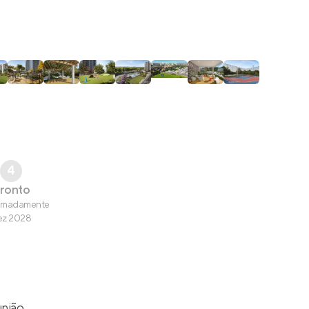
4
ronto
imadamente
ez 2028
união