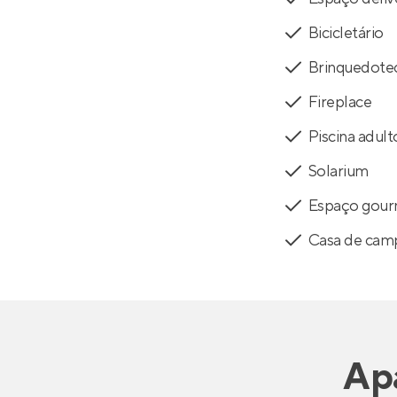
Bicicletário
Brinquedote
Fireplace
Piscina adult
Solarium
Espaço gou
Casa de cam
Ap