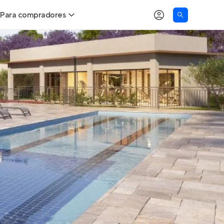
Para compradores
as
Buscar um imóvel novo
Calcule seu Poder de Compra
Comprar x Alugar
Correção do INCC
Simulador de Financiamento
Encontre um corretor