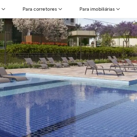
Para corretores
Para imobiliárias
Leads
Leads para Corretores
Leads para Imobiliári
sitas
Corretor+
Hub de imobiliárias
Vendas
Parcerias imobiliárias
Anunciar imóveis
trutoras
Hub de Corretores
iliárias
Perfil Verificado
veis
Anunciar imóveis