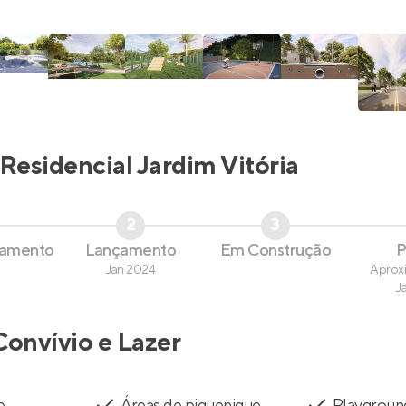
Residencial Jardim Vitória
2
3
çamento
Lançamento
Em Construção
P
Jan 2024
Aprox
J
Convívio e Lazer
e
Áreas de piquenique
Playgroun