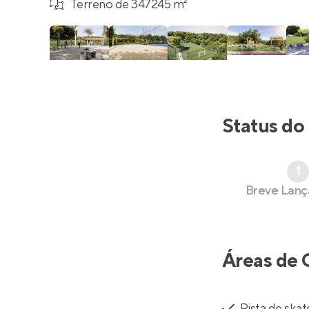
Terreno de 347245 m²
Status do
1
Breve Lan
Áreas de 
Pista de skat