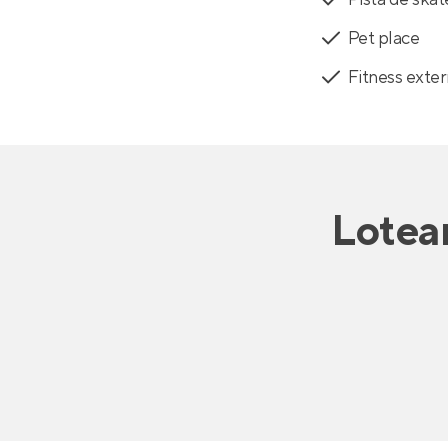
Pet place
Fitness exte
Lotea