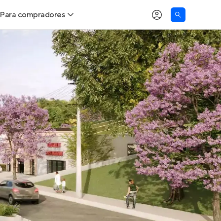
Para compradores
as
Buscar um imóvel novo
Calcule seu Poder de Compra
Comprar x Alugar
Correção do INCC
Simulador de Financiamento
Encontre um corretor