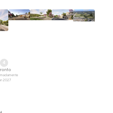
4
ronto
imadamente
an 2027
d