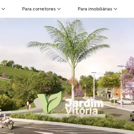
Para corretores
Para imobiliárias
Leads
Leads para Corretores
Leads para Imobiliári
sitas
Corretor+
Hub de imobiliárias
Vendas
Parcerias imobiliárias
Anunciar imóveis
trutoras
Hub de Corretores
iliárias
Perfil Verificado
veis
Anunciar imóveis