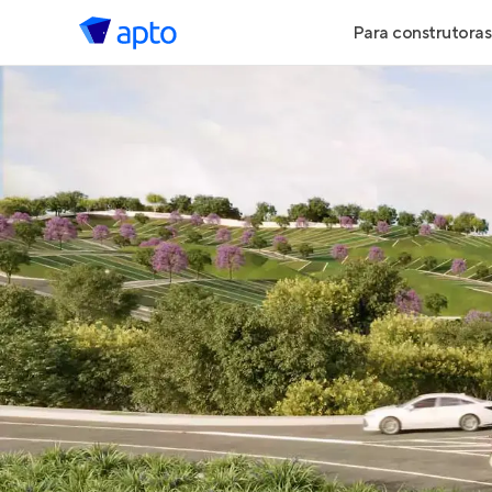
Para construtoras
Geração de 
Geração de Vi
Geração de 
Maiores Cons
Parcerias Imob
Anunciar Imó