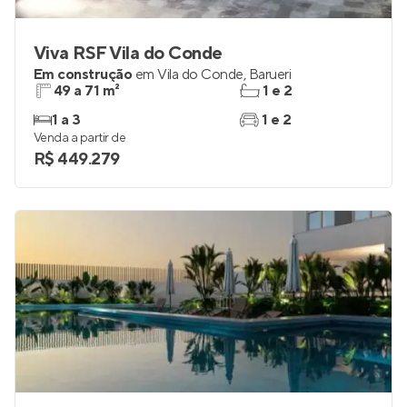
Viva RSF Vila do Conde
Em construção
em
Vila do Conde
,
Barueri
49 a 71 m²
1 e 2
1 a 3
1 e 2
Venda a partir de
R$ 449.279