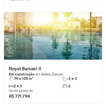
Royal Barueri II
Em construção
em
Aldeia
,
Barueri
74 a 105 m²
2 e 3
2 e 3
2
Venda a partir de
R$ 771.794