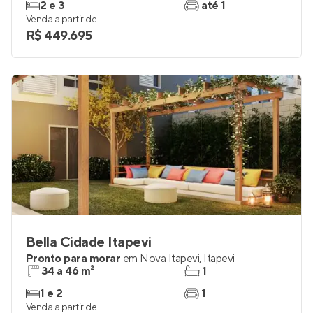
2 e 3
até 1
Venda a partir de
R$ 449.695
Bella Cidade Itapevi
Pronto para morar
em
Nova Itapevi
,
Itapevi
34 a 46 m²
1
1 e 2
1
Venda a partir de