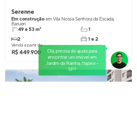
Serenne
Em construção
em
Vila Nossa Senhora da Escada
,
Barueri
49 e 53 m²
1
2
1 e 2
Venda a partir de
Olá, precisa de ajuda para
R$ 449.900
encontrar um imóvel em
Jardim da Rainha, Itapevi -
SP?