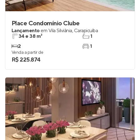
Place Condomínio Clube
Lançamento
em
Vila Silviânia
,
Carapicuíba
34 e 38 m²
1
2
1
Venda a partir de
R$ 225.874