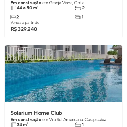
Em construção
em
Granja Viana
,
Cotia
44 e 50 m²
2
2
1
Venda a partir de
R$ 329.240
Solarium Home Club
Em construção
em
Vila Sul Americana
,
Carapicuíba
34 m²
1