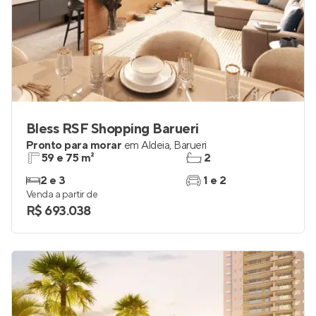
Bless RSF Shopping Barueri
Pronto para morar
em
Aldeia
,
Barueri
59 e 75 m²
2
2 e 3
1 e 2
Venda a partir de
R$ 693.038