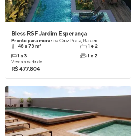
Bless RSF Jardim Esperança
Pronto para morar
na
Cruz Preta
,
Barueri
48 a 73 m²
1 e 2
1 a 3
1 e 2
Venda a partir de
R$ 477.804