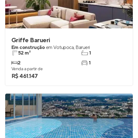
Griffe Barueri
Em construção
em
Votupoca
,
Barueri
52 m²
1
2
1
Venda a partir de
R$ 461.147