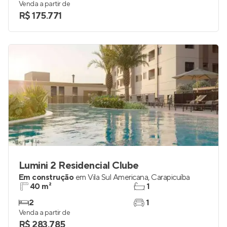
Venda a partir de
R$ 175.771
Lumini 2 Residencial Clube
Em construção
em
Vila Sul Americana
,
Carapicuíba
40 m²
1
2
1
Venda a partir de
R$ 283.785