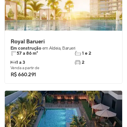
Royal Barueri
Em construção
em
Aldeia
,
Barueri
57 a 86 m²
1 e 2
1 a 3
2
Venda a partir de
R$ 660.291