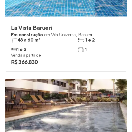
La Vista Barueri
Em construção
em
Vila Universal
,
Barueri
48 a 60 m²
1 e 2
1 e 2
1
Venda a partir de
R$ 366.830