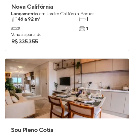
Nova Califórnia
Lançamento
em
Jardim Califórnia
,
Barueri
46 a 92 m²
1
2
1
Venda a partir de
R$ 335.355
Sou Pleno Cotia