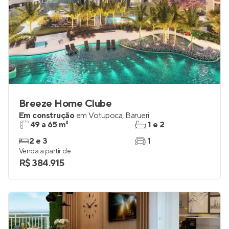
Breeze Home Clube
Em construção
em
Votupoca
,
Barueri
49 a 65 m²
1 e 2
2 e 3
1
Venda a partir de
R$ 384.915