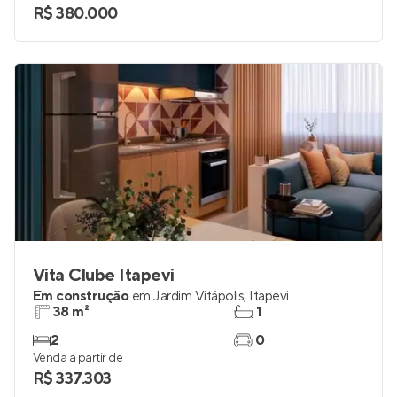
R$ 380.000
Vita Clube Itapevi
Em construção
em
Jardim Vitápolis
,
Itapevi
38 m²
1
2
0
Venda a partir de
R$ 337.303