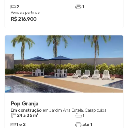
2
1
Venda a partir de
R$ 216.900
Pop Granja
Em construção
em
Jardim Ana Estela
,
Carapicuíba
24 a 36 m²
1
1 e 2
até 1