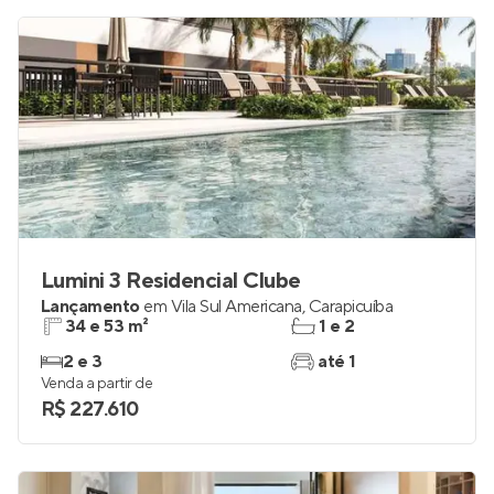
Lumini 3 Residencial Clube
Lançamento
em
Vila Sul Americana
,
Carapicuíba
34 e 53 m²
1 e 2
2 e 3
até 1
Venda a partir de
R$ 227.610