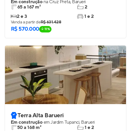
Em construção
na
Cruz Preta
,
Barueri
65 a 167 m²
2
2 e 3
1 e 2
Venda a partir de
R$ 631.428
R$ 570.000
11%
Terra Alta Barueri
Em construção
em
Jardim Tupanci
,
Barueri
50 a 168 m²
1 e 2