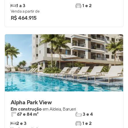
1 a 3
1 e 2
Venda a partir de
R$ 464.915
Alpha Park View
Em construção
em
Aldeia
,
Barueri
67 e 84 m²
3 e 4
2 e 3
1 e 2