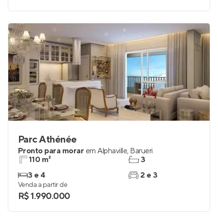
Parc Athénée
Pronto para morar
em
Alphaville
,
Barueri
110 m²
3
3 e 4
2 e 3
Venda a partir de
R$ 1.990.000