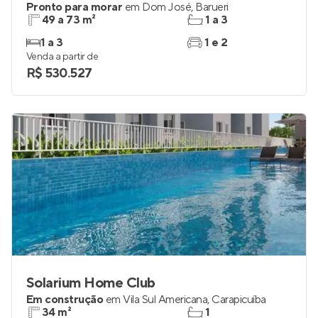
Pronto para morar
em
Dom José
,
Barueri
49 a 73 m²
1 a 3
1 a 3
1 e 2
Venda a partir de
R$ 530.527
Solarium Home Club
Em construção
em
Vila Sul Americana
,
Carapicuíba
34 m²
1