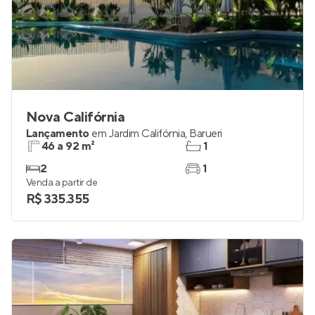
Nova Califórnia
Lançamento
em
Jardim Califórnia
,
Barueri
46 a 92 m²
1
2
1
Venda a partir de
R$ 335.355