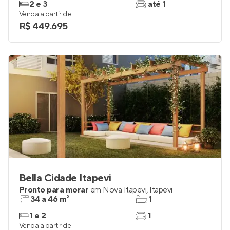
2 e 3
até 1
Venda a partir de
R$ 449.695
Bella Cidade Itapevi
Pronto para morar
em
Nova Itapevi
,
Itapevi
34 a 46 m²
1
1 e 2
1
Venda a partir de