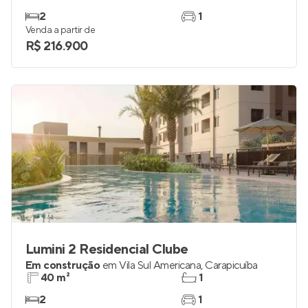
2
1
Venda a partir de
R$ 216.900
Lumini 2 Residencial Clube
Em construção
em
Vila Sul Americana
,
Carapicuíba
40 m²
1
2
1