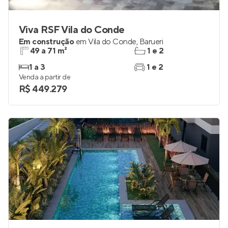
Viva RSF Vila do Conde
Em construção
em
Vila do Conde
,
Barueri
49 a 71 m²
1 e 2
1 a 3
1 e 2
Venda a partir de
R$ 449.279