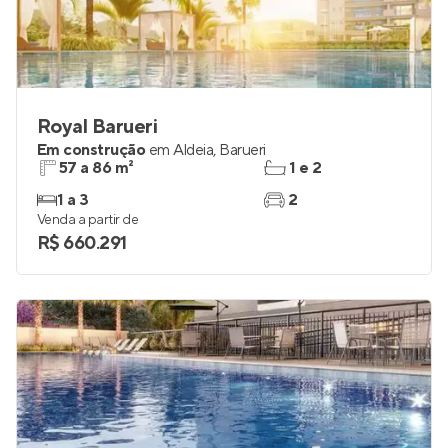
Royal Barueri
Em construção
em
Aldeia
,
Barueri
57 a 86 m²
1 e 2
1 a 3
2
Venda a partir de
R$ 660.291