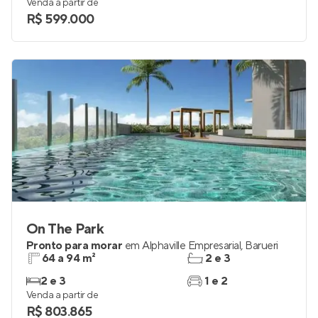
Venda a partir de
R$ 599.000
On The Park
Pronto para morar
em
Alphaville Empresarial
,
Barueri
64 a 94 m²
2 e 3
2 e 3
1 e 2
Venda a partir de
R$ 803.865