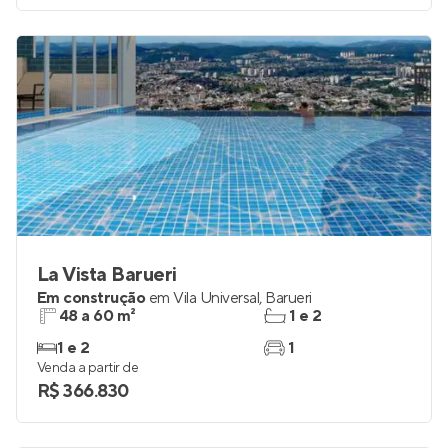
La Vista Barueri
Em construção
em
Vila Universal
,
Barueri
48 a 60 m²
1 e 2
1 e 2
1
Venda a partir de
R$ 366.830