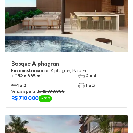
Bosque Alphagran
Em construção
no
Alphagran
,
Barueri
52 a 335 m²
2 a 4
1 a 3
1 a 3
Venda a partir de
R$ 870.000
R$ 710.000
18%