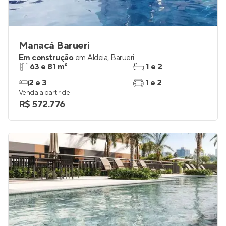
Manacá Barueri
Em construção
em
Aldeia
,
Barueri
63 e 81 m²
1 e 2
2 e 3
1 e 2
Venda a partir de
R$ 572.776