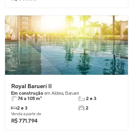
Royal Barueri II
Em construção
em
Aldeia
,
Barueri
74 a 105 m²
2 e 3
2 e 3
2
Venda a partir de
R$ 771.794