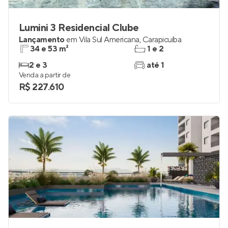
Lumini 3 Residencial Clube
Lançamento
em
Vila Sul Americana
,
Carapicuíba
34 e 53 m²
1 e 2
2 e 3
até 1
Venda a partir de
R$ 227.610