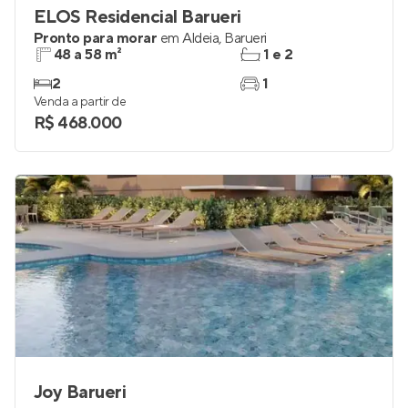
ELOS Residencial Barueri
Pronto para morar
em
Aldeia
,
Barueri
48 a 58 m²
1 e 2
2
1
Venda a partir de
R$ 468.000
Joy Barueri