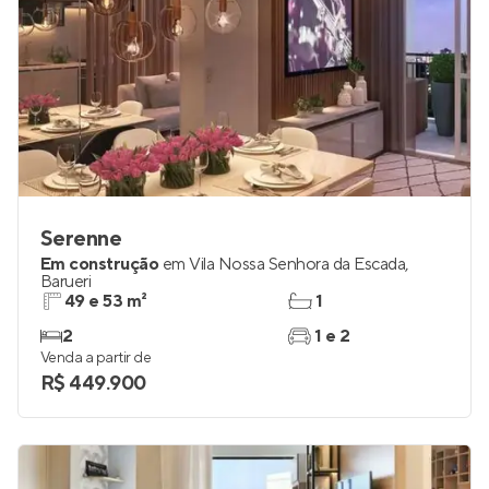
Serenne
Em construção
em
Vila Nossa Senhora da Escada
,
Barueri
49 e 53 m²
1
2
1 e 2
Venda a partir de
R$ 449.900