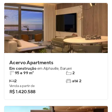
Acervo Apartments
Em construção
em
Alphaville
,
Barueri
95 e 99 m²
2
2
até 2
Venda a partir de
R$ 1.420.588