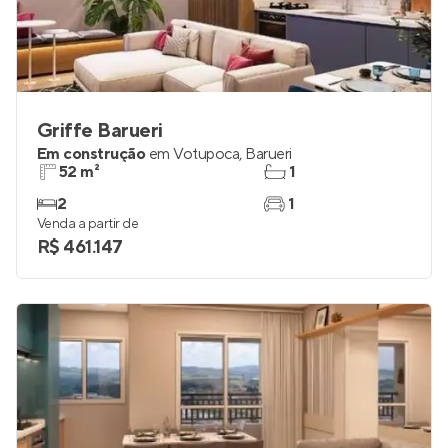
Griffe Barueri
Em construção
em
Votupoca
,
Barueri
52 m²
1
2
1
Venda a partir de
R$ 461.147