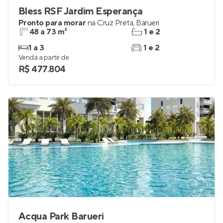
Bless RSF Jardim Esperança
Pronto para morar
na
Cruz Preta
,
Barueri
48 a 73 m²
1 e 2
1 a 3
1 e 2
Venda a partir de
R$ 477.804
Acqua Park Barueri