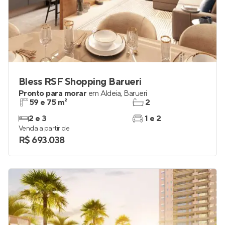
Bless RSF Shopping Barueri
Pronto para morar
em
Aldeia
,
Barueri
59 e 75 m²
2
2 e 3
1 e 2
Venda a partir de
R$ 693.038