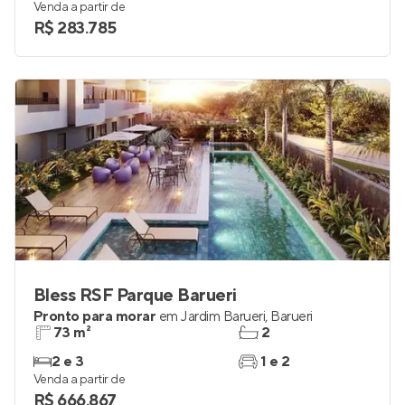
Venda a partir de
R$ 283.785
Bless RSF Parque Barueri
Pronto para morar
em
Jardim Barueri
,
Barueri
73 m²
2
2 e 3
1 e 2
Venda a partir de
R$ 666.867