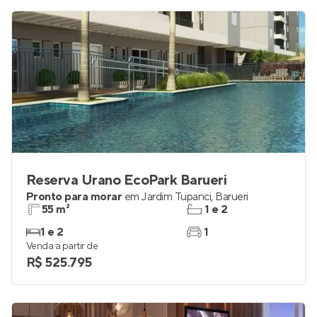
Reserva Urano EcoPark Barueri
Pronto para morar
em
Jardim Tupanci
,
Barueri
55 m²
1 e 2
1 e 2
1
Venda a partir de
R$ 525.795