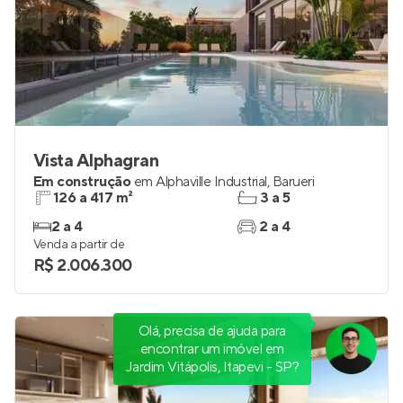
Vista Alphagran
Em construção
em
Alphaville Industrial
,
Barueri
126 a 417 m²
3 a 5
2 a 4
2 a 4
Venda a partir de
R$ 2.006.300
Olá, precisa de ajuda para
encontrar um imóvel em
Jardim Vitápolis, Itapevi - SP?