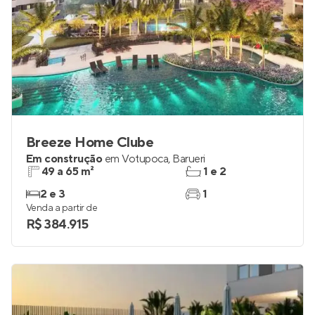
Breeze Home Clube
Em construção
em
Votupoca
,
Barueri
49 a 65 m²
1 e 2
2 e 3
1
Venda a partir de
R$ 384.915