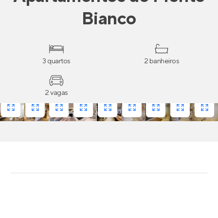
Bianco
3 quartos
2 banheiros
2 vagas