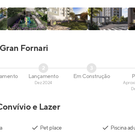
Gran Fornari
2
3
çamento
Lançamento
Em Construção
P
Dez 2024
Aprox
D
Convívio e Lazer
a
Pet place
Piscina ad