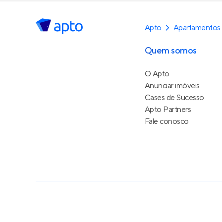
Apto
Apartamentos 
Quem somos
O Apto
Anunciar imóveis
Cases de Sucesso
Apto Partners
Fale conosco
Política de Privacidade
Termos de Serviço
Termos d
© 2015 - 2026
Apto Tecnologia Ltda.
Todos os dire