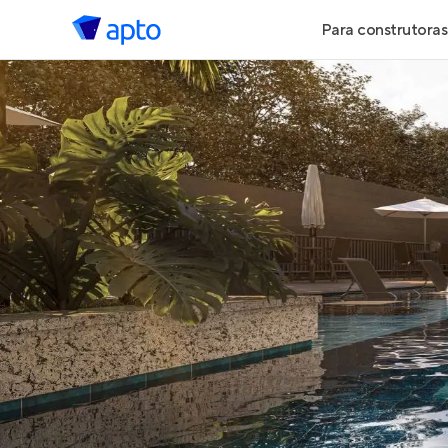
Para construtoras
Geração de 
Geração de Vi
Geração de 
Maiores Cons
Parcerias Imob
Anunciar Imó