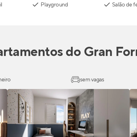
il
Playground
Salão de f
artamentos
do
Gran For
heiro
sem vagas