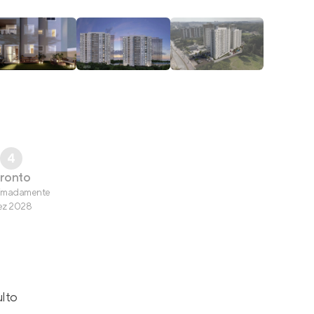
4
ronto
imadamente
ez 2028
ulto