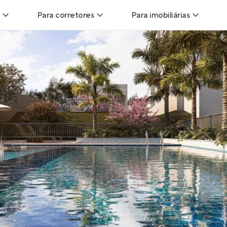
Para corretores
Para imobiliárias
Leads
Leads para Corretores
Leads para Imobiliári
sitas
Corretor+
Hub de imobiliárias
Vendas
Parcerias imobiliárias
Anunciar imóveis
trutoras
Hub de Corretores
iliárias
Perfil Verificado
veis
Anunciar imóveis