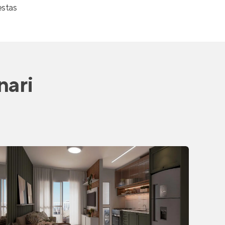
estas
nari