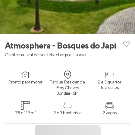
Atmosphera - Bosques do Japi
O jeito natural de ser feliz chega a Jundiaí
Pronto para morar
Parque Residencial
2 e 3 quartos
Eloy Chaves
1 e 3 suítes
Jundiaí - SP
78 e 119 m²
2 e 3 banheiros
2 vagas