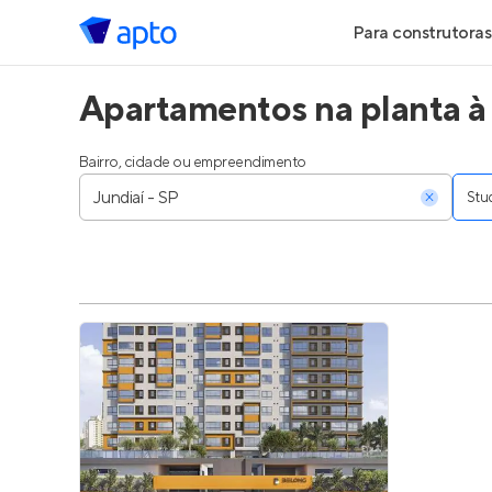
Para construtoras
Apartamentos na planta à
Geração de Le
Geração de Vis
Bairro, cidade ou empreendimento
Stu
Geração de Ve
Maiores Const
Parcerias Imobi
Anunciar Imóve
Entrar no Pa