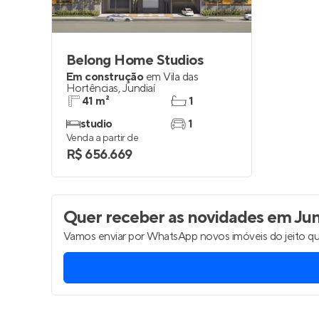
Belong Home Studios
Em construção
em
Vila das
Hortências
,
Jundiaí
41 m²
1
studio
1
Venda a partir de
R$ 656.669
Quer receber as novidades
em Jun
Vamos enviar por WhatsApp novos imóveis do jeito qu