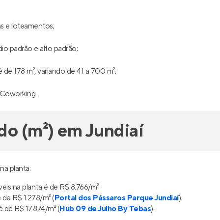
as e loteamentos;
io padrão e alto padrão;
de 178 m², variando de 41 a 700 m²;
e Coworking.
do (m²) em Jundiaí
na planta:
eis na planta é de R$ 8.766/m²
 de R$ 1.278/m² (
Portal dos Pássaros Parque Jundiaí
).
 de R$ 17.874/m² (
Hub 09 de Julho By Tebas
).