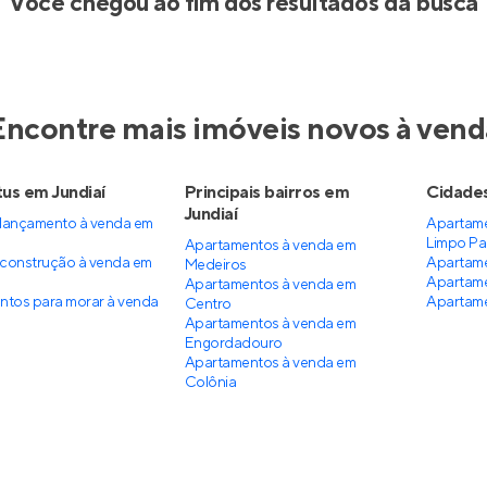
Você chegou ao fim dos resultados da busca
Encontre mais imóveis novos à vend
us em Jundiaí
Principais bairros em
Cidades
Jundiaí
lançamento à venda em
Apartam
Limpo Pau
Apartamentos à venda em
construção à venda em
Apartame
Medeiros
Apartame
Apartamentos à venda em
ntos para morar à venda
Apartame
Centro
Apartamentos à venda em
Engordadouro
Apartamentos à venda em
Colônia