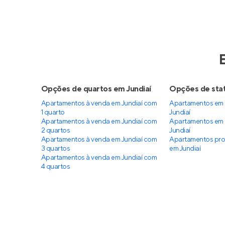
Opções de quartos em Jundiaí
Opções de stat
Apartamentos à venda em Jundiaí com
Apartamentos em 
1 quarto
Jundiaí
Apartamentos à venda em Jundiaí com
Apartamentos em 
2 quartos
Jundiaí
Apartamentos à venda em Jundiaí com
Apartamentos pro
3 quartos
em Jundiaí
Apartamentos à venda em Jundiaí com
4 quartos