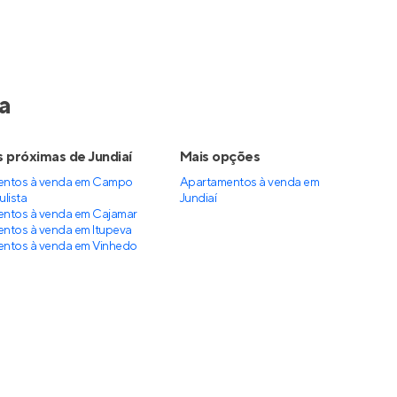
a
 próximas de Jundiaí
Mais opções
entos à venda em Campo
Apartamentos à venda
em
lista
Jundiaí
ntos à venda em Cajamar
ntos à venda em Itupeva
ntos à venda em Vinhedo