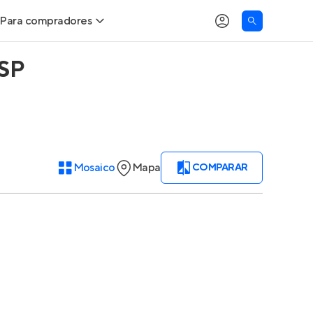
Para compradores
 SP
Buscar um imóvel novo
Meu perfil
Calcule seu Poder de Compra
Imóveis Visualizados
Comprar x Alugar
Imóveis Contatados
Mosaico
Mapa
COMPARAR
Correção do INCC
Clientes
Entrar no Apto
Simulador de Financiamento
Encontre um corretor
Entrar no Apto