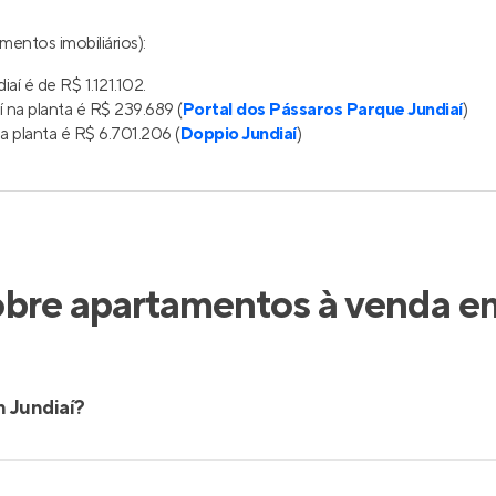
mentos imobiliários):
aí é de R$ 1.121.102.
 na planta é R$ 239.689 (
Portal dos Pássaros Parque Jundiaí
)
 planta é R$ 6.701.206 (
Doppio Jundiaí
)
obre apartamentos à venda em
 Jundiaí?