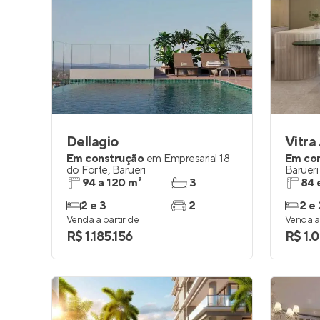
Dellagio
Vitra
Em construção
em
Empresarial 18
Em co
do Forte
,
Barueri
Barueri
94 a 120 m²
3
84 
2 e 3
2
2 e 
Venda a partir de
Venda a 
R$ 1.185.156
R$ 1.