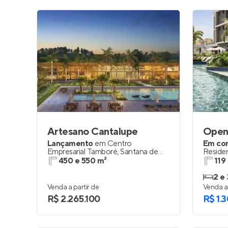
Artesano Cantalupe
Open
Lançamento
em
Centro
Em co
Empresarial Tamboré
,
Santana de
Residen
Parnaíba
450 e 550 m²
119
2 e 
Venda a partir de
Venda a 
R$ 2.265.100
R$ 1.