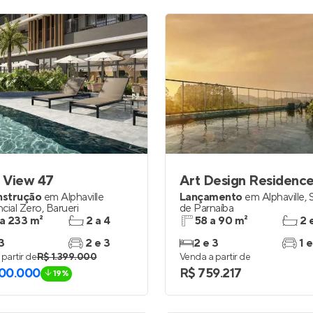
 View 47
Art Design Residenc
nstrução
em
Alphaville
Lançamento
em
Alphaville
,
cial Zero
,
Barueri
de Parnaíba
 a 233 m²
2 a 4
58 a 90 m²
2 
3
2 e 3
2 e 3
1 e
partir de
R$ 1.399.000
Venda a partir de
300.000
R$ 759.217
19%