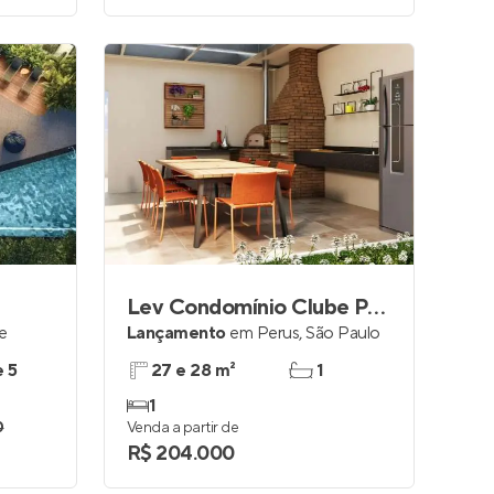
Lev Condomínio Clube Perus
le
Lançamento
em
Perus
,
São Paulo
e 5
27 e 28 m²
1
1
0
Venda a partir de
R$ 204.000