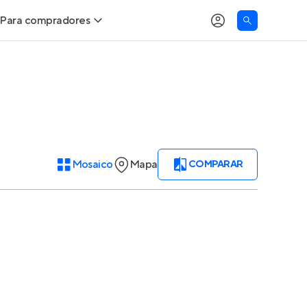
Para compradores
Buscar um imóvel novo
Meu perfil
Calcule seu Poder de Compra
Imóveis Visualizados
Comprar x Alugar
Imóveis Contatados
Mosaico
Mapa
COMPARAR
Correção do INCC
Clientes
Entrar no Apto
Simulador de Financiamento
Encontre um corretor
Entrar no Apto