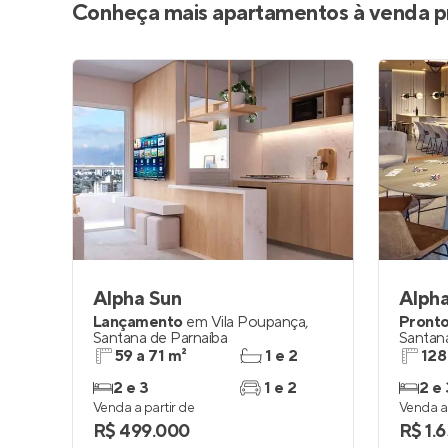
Conheça mais apartamentos à venda p
Alpha Sun
Alpha
Lançamento
em
Vila Poupança
,
Pronto
Santana de Parnaíba
Santan
59 a 71 m²
1 e 2
128
2 e 3
1 e 2
2 e 
Venda a partir de
Venda a 
R$ 499.000
R$ 1.