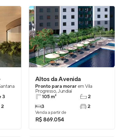
e
Altos da Avenida
Santana
Pronto para morar
em
Vila
Progresso
,
Jundiaí
e 3
105 m²
2
 2
3
2
Venda a partir de
R$ 869.054