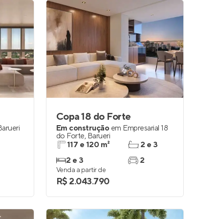
Copa 18 do Forte
Barueri
Em construção
em
Empresarial 18
do Forte
,
Barueri
117 e 120 m²
2 e 3
2 e 3
2
Venda a partir de
R$ 2.043.790