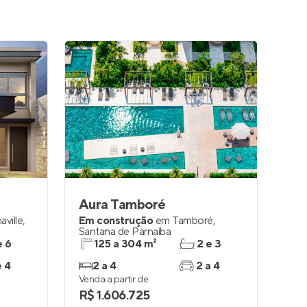
Aura Tamboré
aville
,
Em construção
em
Tamboré
,
Santana de Parnaíba
e 6
125 a 304 m²
2 e 3
e 4
2 a 4
2 a 4
Venda a partir de
R$ 1.606.725