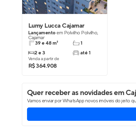
Lumy Lucca Cajamar
Lançamento
em
Polvilho Polvilho
,
Cajamar
39 e 48 m²
1
2 e 3
até 1
Venda a partir de
R$ 364.908
Quer receber as novidades
em Ca
Vamos enviar por WhatsApp novos imóveis do jeito qu