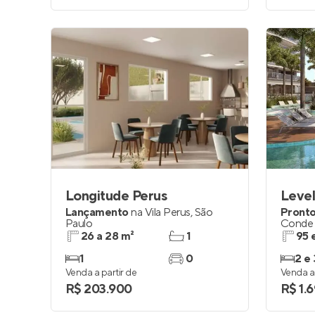
Longitude Perus
Level
Lançamento
na
Vila Perus
,
São
Pronto
Paulo
Conde 
26 a 28 m²
1
95 
1
0
2 e 
Venda a partir de
Venda a 
R$ 203.900
R$ 1.