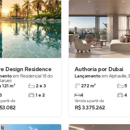
re Design Residence
Authoria por Dubai
mento
em
Residencial 18 do
Lançamento
em
Alphaville
,
Barueri
a 121 m²
2 e 3
272 m²
5
3
1 e 2
4
4
partir de
Venda a partir de
253.082
R$ 3.375.262