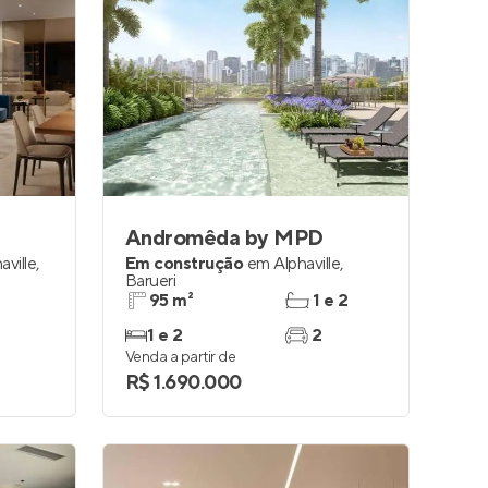
Andromêda by MPD
aville
,
Em construção
em
Alphaville
,
Barueri
95 m²
1 e 2
1 e 2
2
Venda a partir de
R$ 1.690.000