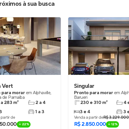
róximos à sua busca
 Vert
Singular
 para morar
em
Alphaville
,
Pronto para morar
em
Alph
a de Parnaíba
Barueri
 a 283 m²
2 a 4
230 e 310 m²
4 
3
1 a 3
3 e 4
3 
partir de
Venda a partir de
R$ 3.229.000
650.000
R$ 2.850.000
22%
12%