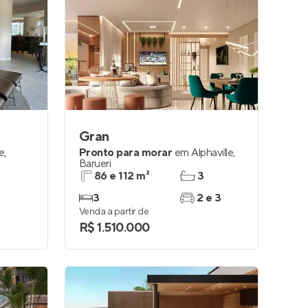
Gran
le
,
Pronto para morar
em
Alphaville
,
Barueri
86 e 112 m²
3
3
2 e 3
Venda a partir de
R$ 1.510.000