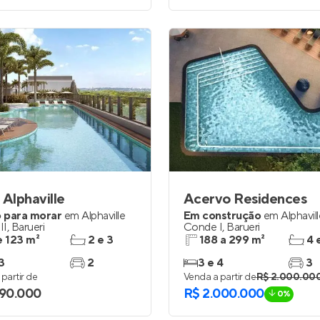
 Alphaville
Acervo Residences
 para morar
em
Alphaville
Em construção
em
Alphavil
II
,
Barueri
Conde I
,
Barueri
e 123 m²
2 e 3
188 a 299 m²
4 
3
2
3 e 4
3
partir de
Venda a partir de
R$ 2.000.00
690.000
R$ 2.000.000
0%