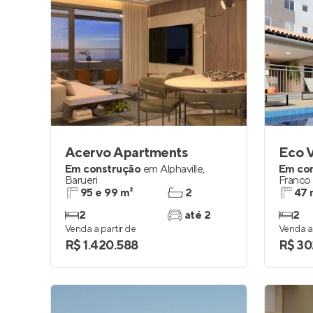
Acervo Apartments
Eco 
Em construção
em
Alphaville
,
Em co
Barueri
Franco
95 e 99 m²
2
47 
2
até 2
2
Venda a partir de
Venda a 
R$ 1.420.588
R$ 30