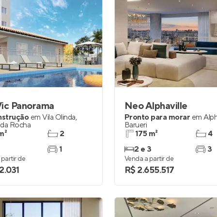
Vic Panorama
Neo Alphaville
nstrução
em
Vila Olinda
,
Pronto para morar
em
Alph
 da Rocha
Barueri
m²
2
175 m²
4
1
2 e 3
3
partir de
Venda a partir de
2.031
R$ 2.655.517