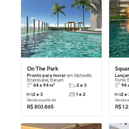
On The Park
Squa
Pronto para morar
em
Alphaville
Lança
Empresarial
,
Barueri
Forte
,
64 a 94 m²
2 e 3
94 
2 e 3
1 e 2
2 e 
Venda a partir de
Venda a 
R$ 803.865
R$ 1.