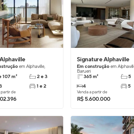
 Alphaville
Signature Alphaville
nstrução
em
Alphaville
,
Em construção
em
Alphavil
Barueri
e 107 m²
2 e 3
365 m²
5
3
1 e 2
4
5
partir de
Venda a partir de
002.396
R$ 5.600.000