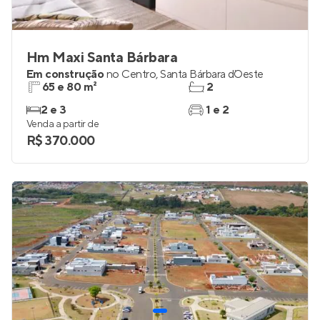
Hm Maxi Santa Bárbara
Em construção
no
Centro
,
Santa Bárbara d`Oeste
65 e 80 m²
2
2 e 3
1 e 2
Venda a partir de
R$ 370.000