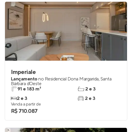
Imperiale
Lançamento
no
Residencial Dona Margarida
,
Santa
Bárbara d`Oeste
91 e 183 m²
2 e 3
2 e 3
2 e 3
Venda a partir de
R$ 710.087