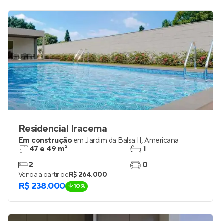
Residencial Iracema
Em construção
em
Jardim da Balsa II
,
Americana
47 e 49 m²
1
2
0
Venda a partir de
R$ 264.000
R$ 238.000
10%