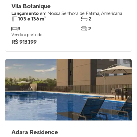
Vila Botanique
Lançamento
em
Nossa Senhora de Fátima
,
Americana
103 e 136 m²
2
3
2
Venda a partir de
R$ 913.199
Adara Residence