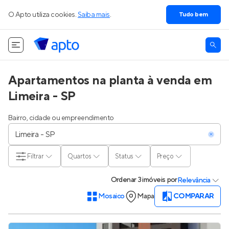
O Apto utiliza cookies.
Saiba mais
.
Tudo bem
Apartamentos na planta à venda em
Limeira - SP
Bairro, cidade ou empreendimento
Filtrar
Quartos
Status
Preço
Ordenar
3 imóveis
por
Relevância
Mosaico
Mapa
COMPARAR