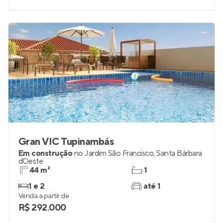
Gran VIC Tupinambás
Em construção
no
Jardim São Francisco
,
Santa Bárbara
d`Oeste
44 m²
1
1 e 2
até 1
Venda a partir de
R$ 292.000