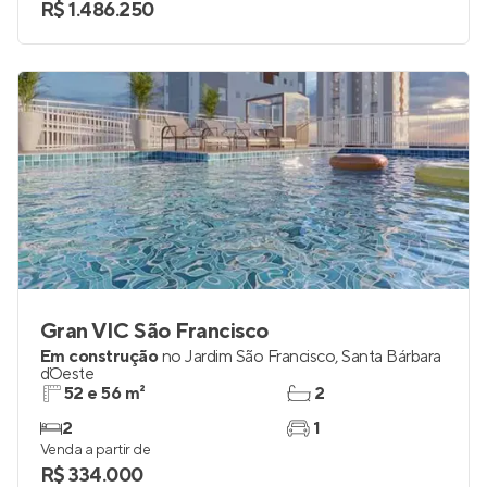
R$ 1.486.250
Gran VIC São Francisco
Em construção
no
Jardim São Francisco
,
Santa Bárbara
d`Oeste
52 e 56 m²
2
2
1
Venda a partir de
R$ 334.000