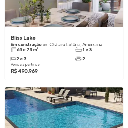
Bliss Lake
Em construção
em
Chácara Letônia
,
Americana
65 e 73 m²
1 e 3
2 e 3
2
Venda a partir de
R$ 490.969