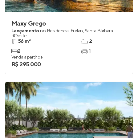
Maxy Grego
Lançamento
no
Residencial Furlan
,
Santa Bárbara
d`Oeste
56 m²
2
2
1
Venda a partir de
R$ 295.000