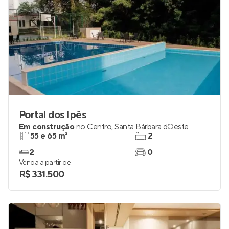
Portal dos Ipês
Em construção
no
Centro
,
Santa Bárbara d`Oeste
55 e 65 m²
2
2
0
Venda a partir de
R$ 331.500