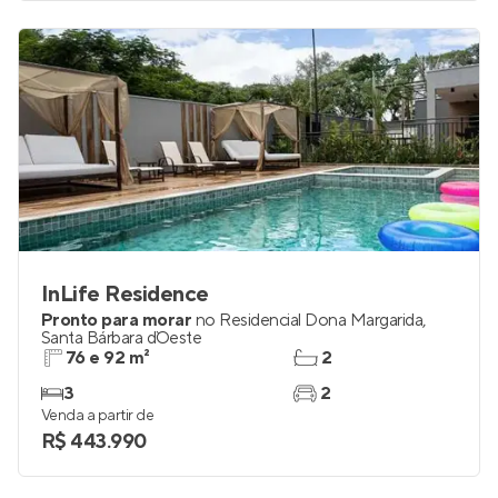
InLife Residence
Pronto para morar
no
Residencial Dona Margarida
,
Santa Bárbara d`Oeste
76 e 92 m²
2
3
2
Venda a partir de
R$ 443.990