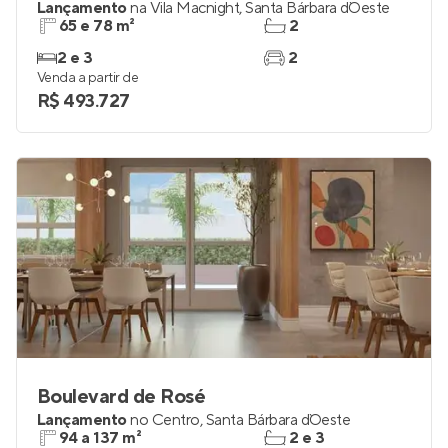
Lançamento
na
Vila Macnight
,
Santa Bárbara d`Oeste
65 e 78 m²
2
2 e 3
2
Venda a partir de
R$ 493.727
Boulevard de Rosé
Lançamento
no
Centro
,
Santa Bárbara d`Oeste
94 a 137 m²
2 e 3