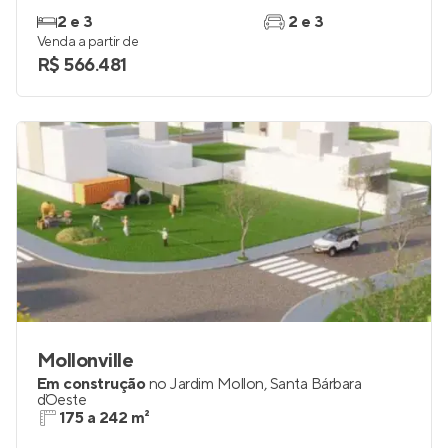
2 e 3
2 e 3
Venda a partir de
R$ 566.481
Mollonville
Em construção
no
Jardim Mollon
,
Santa Bárbara
d`Oeste
175 a 242 m²