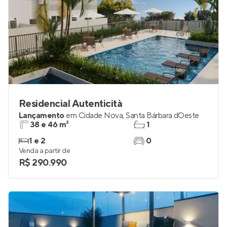
Residencial Autenticità
Lançamento
em
Cidade Nova
,
Santa Bárbara d`Oeste
38 e 46 m²
1
1 e 2
0
Venda a partir de
R$ 290.990