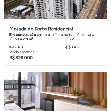
Morada do Porto Residencial
Em construção
em
Jardim Terramérica I
,
Americana
53 e 68 m²
2
2 e 3
1 e 2
Venda a partir de
R$ 328.000