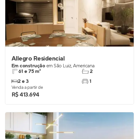
Allegro Residencial
Em construção
em
São Luiz
,
Americana
61 e 75 m²
2
2 e 3
1
Venda a partir de
R$ 413.694