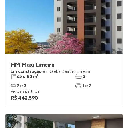
HM Maxi Limeira
Em construção
em
Gleba Beatriz
,
Limeira
65 e 82 m²
2
2 e 3
1 e 2
Venda a partir de
R$ 442.590