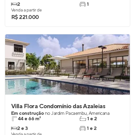
2
1
Venda a partir de
R$ 221.000
Villa Flora Condomínio das Azaleias
Em construção
no
Jardim Pacaembu
,
Americana
44 e 66 m²
1 e 2
2 e 3
1 e 2
Venda a partir de