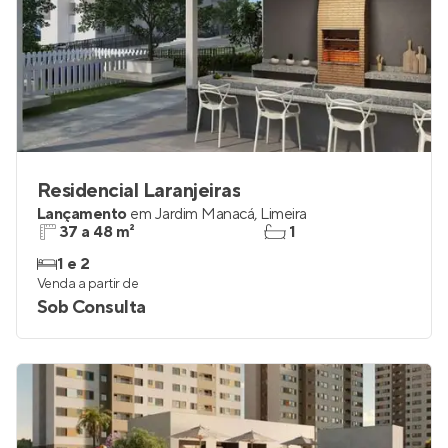
Residencial Laranjeiras
Lançamento
em
Jardim Manacá
,
Limeira
37 a 48 m²
1
1 e 2
Venda a partir de
Sob Consulta