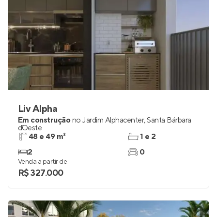
Liv Alpha
Em construção
no
Jardim Alphacenter
,
Santa Bárbara
d`Oeste
48 e 49 m²
1 e 2
2
0
Venda a partir de
R$ 327.000