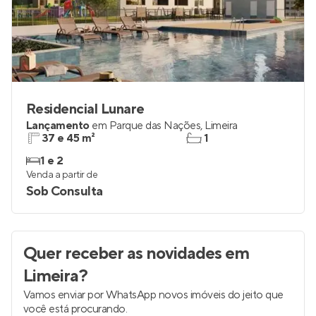
Residencial Lunare
Lançamento
em
Parque das Nações
,
Limeira
37 e 45 m²
1
1 e 2
Venda a partir de
Sob Consulta
Quer receber as novidades
em
Limeira
?
Vamos enviar por WhatsApp novos imóveis do jeito que
você está procurando.