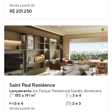
Venda a partir de
R$ 201.250
Saint Paul Residence
Lançamento
em
Parque Residencial Nardini
,
Americana
155 a 191 m²
3 e 4
3 e 4
2 e 3
Venda a partir de