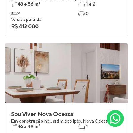
48 e 56 m²
1 e 2
2
0
Venda a partir de
R$ 412.000
Sou Viver Nova Odessa
Em construção
no
Jardim dos Ipês
,
Nova Odessa
46 a 49 m²
1