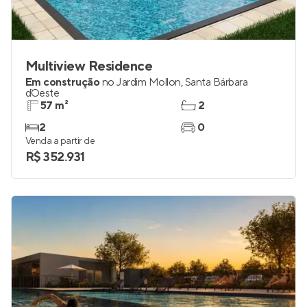
Multiview Residence
Em construção
no
Jardim Mollon
,
Santa Bárbara
d`Oeste
57 m²
2
2
0
Venda a partir de
R$ 352.931