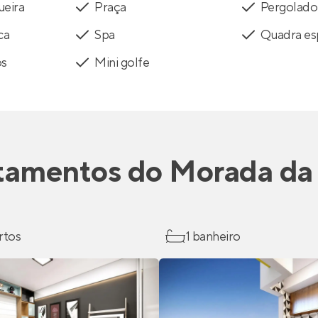
ueira
Praça
Pergolado
ca
Spa
Quadra es
os
Mini golfe
tamentos
do
Morada da 
rtos
1 banheiro