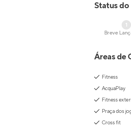
Status do
1
Breve Lan
Áreas de 
Fitness
AcquaPlay
Fitness exte
Praça dos jo
Cross fit