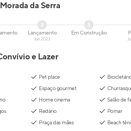
Morada da Serra
2
3
çamento
Lançamento
Em Construção
P
Jun 2023
J
Convívio e Lazer
Pet place
Bicicletári
Espaço gourmet
Churrasqu
rno
Home cinema
Salão de f
gos
Redário
Pomar
Praça das mães
Beach têni