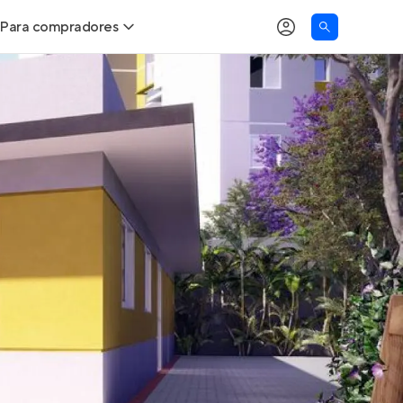
Para compradores
as
Buscar um imóvel novo
Calcule seu Poder de Compra
Comprar x Alugar
Correção do INCC
Simulador de Financiamento
Encontre um corretor