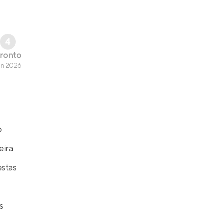
4
ronto
un 2026
o
eira
estas
s