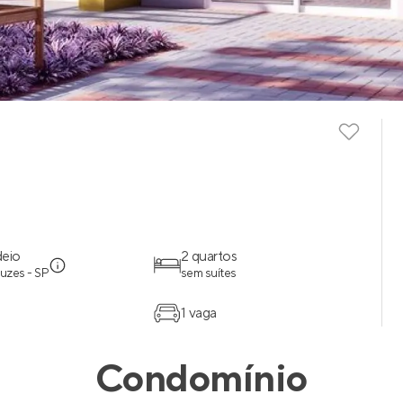
deio
2 quartos
uzes - SP
sem suítes
1 vaga
Condomínio