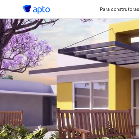
Para construtoras
Geração de 
Geração de Vi
Geração de 
Maiores Cons
Parcerias Imob
Anunciar Imó