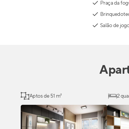
Praça da fog
Brinquedote
Salão de jog
Apar
Aptos de 51 m²
2 qua