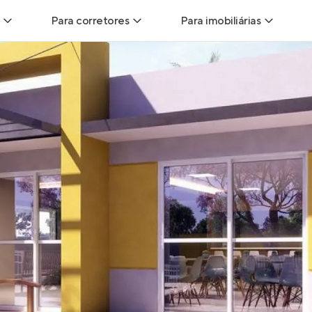
Para corretores
Para imobiliárias
Leads
Leads para Corretores
Leads para Imobiliári
sitas
Corretor+
Hub de imobiliárias
Vendas
Parcerias imobiliárias
Anunciar imóveis
trutoras
Hub de Corretores
iliárias
Perfil Verificado
veis
Anunciar imóveis