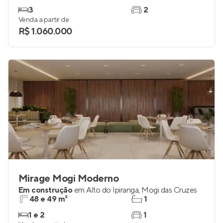
Soho Galeria
Em construção
em
Vila Mogilar
,
Mogi das Cruzes
83 e 95 m²
2 e 3
3
2
Venda a partir de
R$ 1.060.000
Mirage Mogi Moderno
Em construção
em
Alto do Ipiranga
,
Mogi das Cruzes