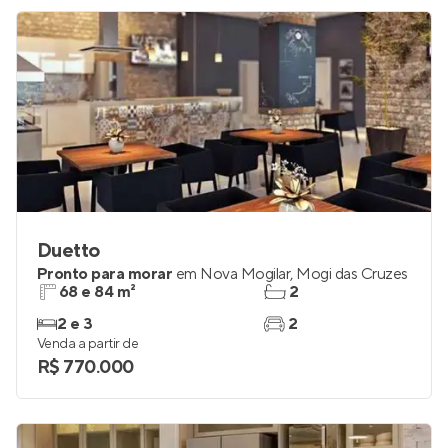
R$ 1.024.140
Duetto
Pronto para morar
em
Nova Mogilar
,
Mogi das Cruzes
68 e 84 m²
2
2 e 3
2
Venda a partir de
R$ 770.000