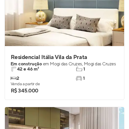
Residencial Itália Vila da Prata
Em construção
em
Mogi das Cruzes
,
Mogi das Cruzes
42 e 46 m²
1
2
1
Venda a partir de
R$ 345.000