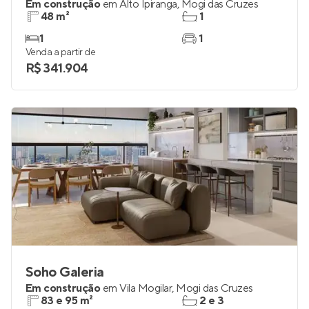
Residencial Solare Mogi Moderno
Em construção
em
Alto Ipiranga
,
Mogi das Cruzes
48 m²
1
1
1
Venda a partir de
R$ 341.904