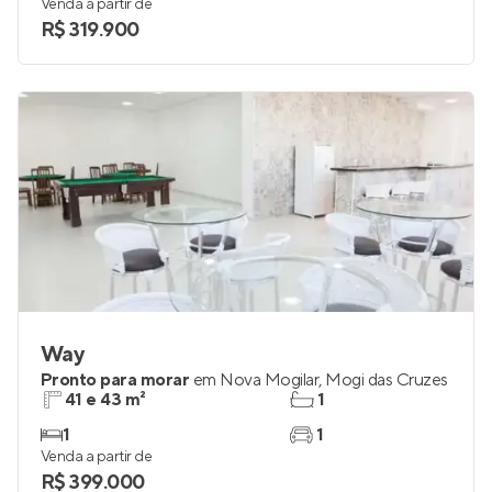
48 e 49 m²
1
1 e 2
1
Venda a partir de
R$ 319.900
Way
Pronto para morar
em
Nova Mogilar
,
Mogi das Cruzes
41 e 43 m²
1