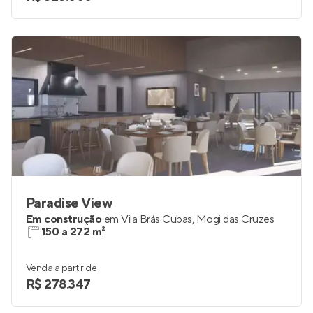
2
1
Venda a partir de
R$ 326.000
Paradise View
Em construção
em
Vila Brás Cubas
,
Mogi das Cruzes
150 a 272 m²
Venda a partir de