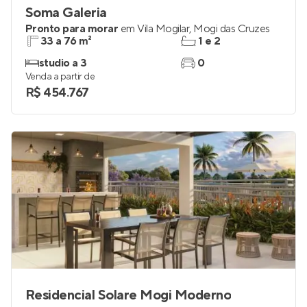
Soma Galeria
Pronto para morar
em
Vila Mogilar
,
Mogi das Cruzes
33 a 76 m²
1 e 2
studio a 3
0
Venda a partir de
R$ 454.767