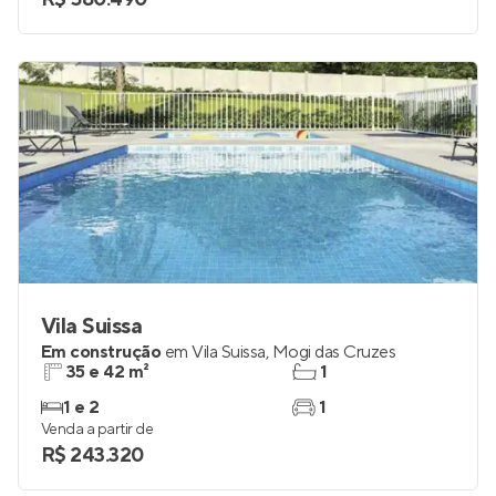
2 e 3
1
Venda a partir de
R$ 580.490
Vila Suissa
Em construção
em
Vila Suissa
,
Mogi das Cruzes
35 e 42 m²
1
1 e 2
1
Venda a partir de