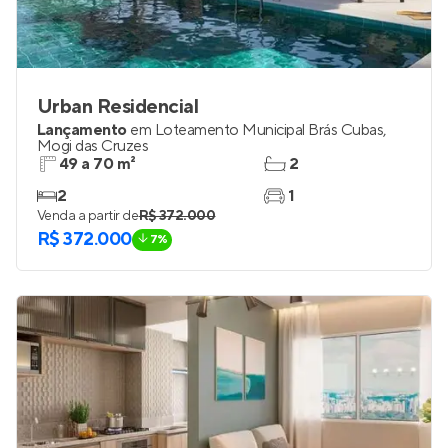
Urban Residencial
Lançamento
em
Loteamento Municipal Brás Cubas
,
Mogi das Cruzes
49 a 70 m²
2
2
1
Venda a partir de
R$ 372.000
R$ 372.000
7%