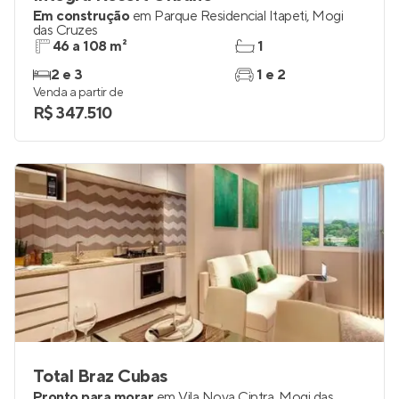
Integra Resort Urbano
Em construção
em
Parque Residencial Itapeti
,
Mogi
das Cruzes
46 a 108 m²
1
2 e 3
1 e 2
Venda a partir de
R$ 347.510