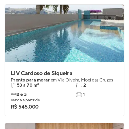
R$ 278.347
LIV Cardoso de Siqueira
Pronto para morar
em
Vila Oliveira
,
Mogi das Cruzes
53 a 70 m²
2
2 e 3
1
Venda a partir de
R$ 545.000