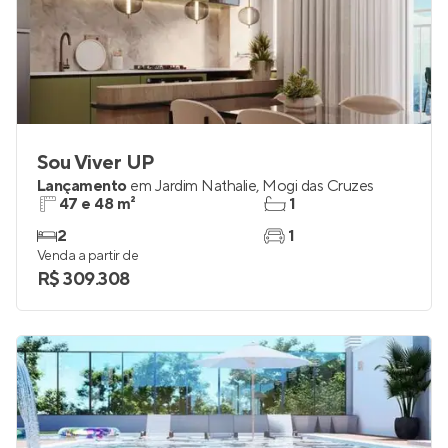
Sou Viver UP
Lançamento
em
Jardim Nathalie
,
Mogi das Cruzes
47 e 48 m²
1
2
1
Venda a partir de
R$ 309.308