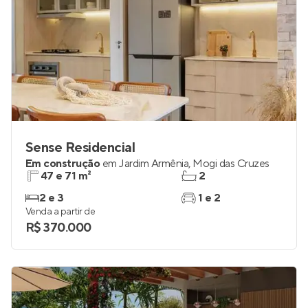
Sense Residencial
Em construção
em
Jardim Armênia
,
Mogi das Cruzes
47 e 71 m²
2
2 e 3
1 e 2
Venda a partir de
R$ 370.000