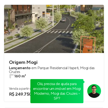
R$ 243.320
Origem Mogi
Lançamento
em
Parque Residencial Itapeti
,
Mogi das
Olá, precisa de ajuda para
Cruzes
encontrar um imóvel em Mogi
160 m²
Moderno, Mogi das Cruzes -
SP?
Venda a partir de