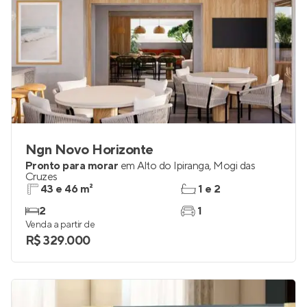
Ngn Novo Horizonte
Pronto para morar
em
Alto do Ipiranga
,
Mogi das
Cruzes
43 e 46 m²
1 e 2
2
1
Venda a partir de
R$ 329.000