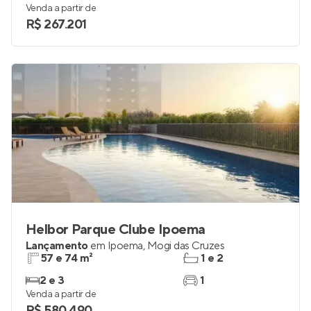
Em construção
em
Vila Brás Cubas
,
Mogi das Cruzes
36 e 44 m²
1
1 e 2
até 1
Venda a partir de
R$ 267.201
Helbor Parque Clube Ipoema
Lançamento
em
Ipoema
,
Mogi das Cruzes
57 e 74 m²
1 e 2