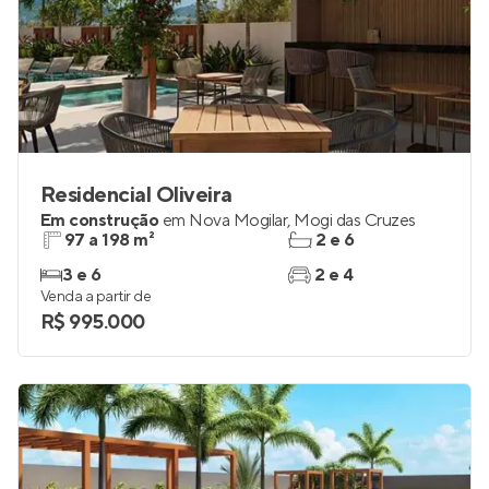
Residencial Oliveira
Em construção
em
Nova Mogilar
,
Mogi das Cruzes
97 a 198 m²
2 e 6
3 e 6
2 e 4
Venda a partir de
R$ 995.000