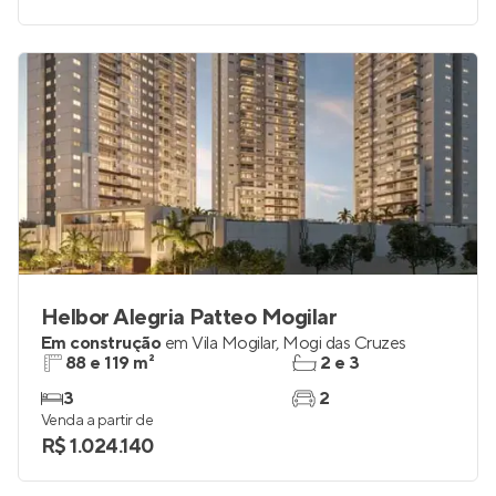
1
1
Venda a partir de
R$ 399.000
Helbor Alegria Patteo Mogilar
Em construção
em
Vila Mogilar
,
Mogi das Cruzes
88 e 119 m²
2 e 3
3
2
Venda a partir de