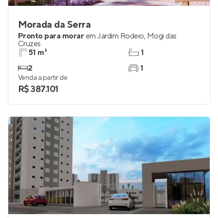
Morada da Serra
Pronto para morar
em
Jardim Rodeio
,
Mogi das
Cruzes
51 m²
1
2
1
Venda a partir de
R$ 387.101