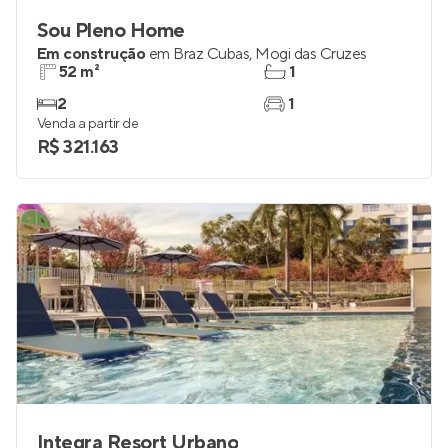
Sou Pleno Home
Em construção
em
Braz Cubas
,
Mogi das Cruzes
52 m²
1
2
1
Venda a partir de
R$ 321.163