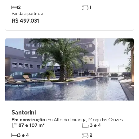
Em construção
na
Vila Mogi Moderno
,
Mogi das
Cruzes
68 m²
2
2
1
Venda a partir de
R$ 497.031
Santorini
Em construção
em
Alto do Ipiranga
,
Mogi das Cruzes