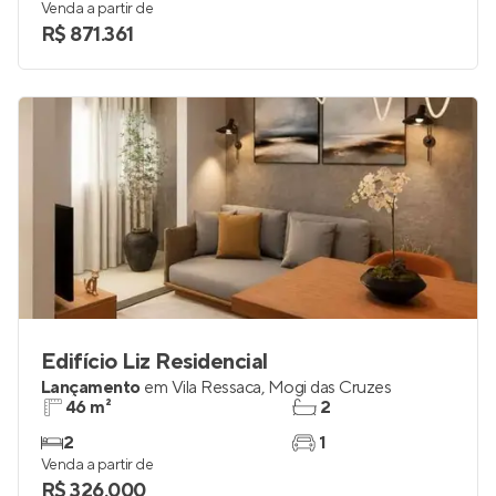
87 e 107 m²
3 e 4
3 e 4
2
Venda a partir de
R$ 871.361
Edifício Liz Residencial
Lançamento
em
Vila Ressaca
,
Mogi das Cruzes
46 m²
2