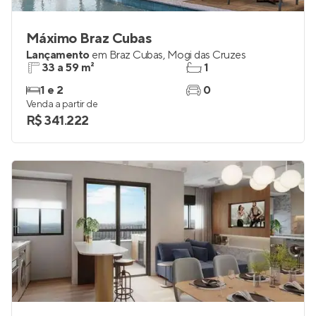
Máximo Braz Cubas
Lançamento
em
Braz Cubas
,
Mogi das Cruzes
33 a 59 m²
1
1 e 2
0
Venda a partir de
R$ 341.222