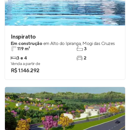
Inspiratto
Em construção
em
Alto do Ipiranga
,
Mogi das Cruzes
119 m²
3
3 e 4
2
Venda a partir de
R$ 1.146.292