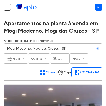
O Apto utiliza cookies.
Saiba mais
.
Tudo bem
Apartamentos na planta à venda em
Mogi Moderno, Mogi das Cruzes - SP
Bairro, cidade ou empreendimento
Filtrar
Quartos
Status
Preço
Mosaico
Mapa
COMPARAR