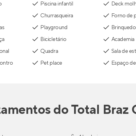
o
Piscina infantil
Deck mol
Churrasqueira
Forno de p
as
Playground
Brinquedo
ça
Bicicletário
Academia
onal
Quadra
Sala de es
contro
Pet place
Espaço del
tamentos
do
Total Braz