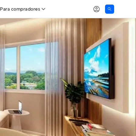
Para compradores
as
Buscar um imóvel novo
Calcule seu Poder de Compra
Comprar x Alugar
Correção do INCC
Simulador de Financiamento
Encontre um corretor