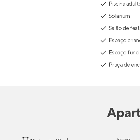
Piscina adult
Solarium
Salão de fest
Espaço crian
Espaço funci
Praça de en
Apar