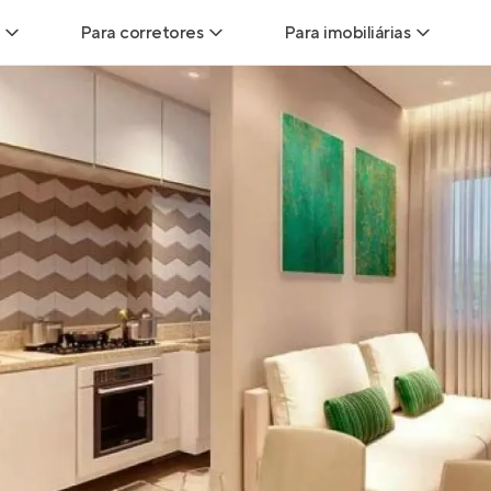
Para corretores
Para imobiliárias
Leads
Leads para Corretores
Leads para Imobiliári
sitas
Corretor+
Hub de imobiliárias
Vendas
Parcerias imobiliárias
Anunciar imóveis
trutoras
Hub de Corretores
iliárias
Perfil Verificado
veis
Anunciar imóveis