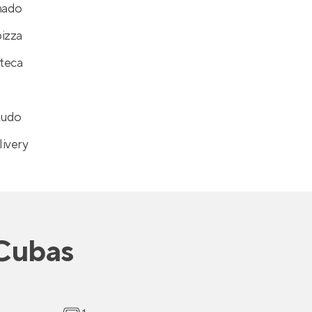
hado
izza
teca
tudo
ivery
 Cubas