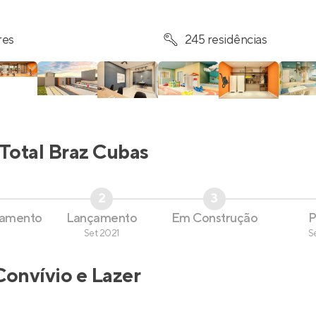
res
245 residências
Total Braz Cubas
2
3
çamento
Lançamento
Em Construção
P
Set 2021
S
Convívio e Lazer