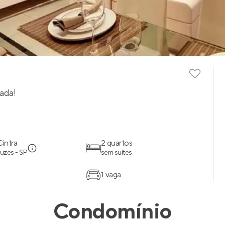
iada!
Cintra
2 quartos
uzes - SP
sem suítes
1 vaga
Condomínio