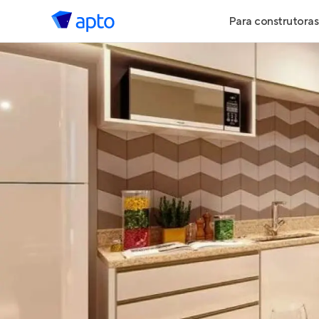
Para construtoras
Geração de 
Geração de Vi
Geração de 
Maiores Cons
Parcerias Imob
Anunciar Imó