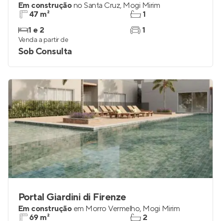
Em construção
no
Santa Cruz
,
Mogi Mirim
47 m²
1
1 e 2
1
Venda a partir de
Sob Consulta
Portal Giardini di Firenze
Em construção
em
Morro Vermelho
,
Mogi Mirim
69 m²
2