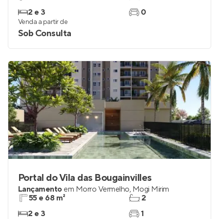
2 e 3
0
Venda a partir de
Sob Consulta
Portal do Vila das Bougainvilles
Lançamento
em
Morro Vermelho
,
Mogi Mirim
55 e 68 m²
2
2 e 3
1