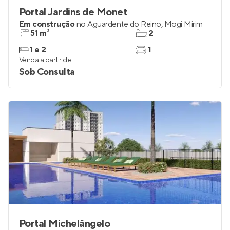
Portal Jardins de Monet
Em construção
no
Aguardente do Reino
,
Mogi Mirim
51 m²
2
1 e 2
1
Venda a partir de
Sob Consulta
Portal Michelângelo