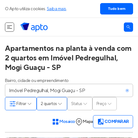
O Apto utiliza cookies.
Saiba mais
.
Tudo bem
Apartamentos na planta à venda com
2 quartos em Imóvel Pedregulhal,
Mogi Guaçu - SP
Bairro, cidade ou empreendimento
Filtrar
2 quartos
Status
Preço
Mosaico
Mapa
COMPARAR