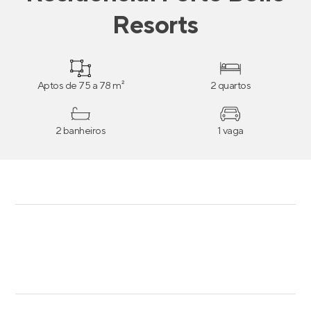
Resorts
Aptos de 75 a 78 m²
2 quartos
2 banheiros
1 vaga