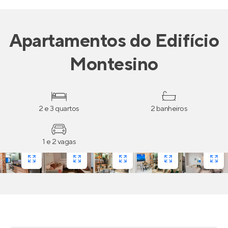
Apartamentos
do
Edifício
Montesino
2 e 3 quartos
2 banheiros
1 e 2 vagas