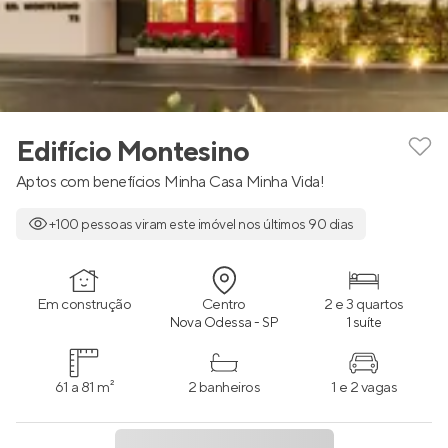
Edifício Montesino
Aptos com benefícios Minha Casa Minha Vida!
+100 pessoas viram este imóvel nos últimos 90 dias
Em construção
Centro
2 e 3 quartos
Nova Odessa - SP
1 suíte
61 a 81 m²
2 banheiros
1 e 2 vagas