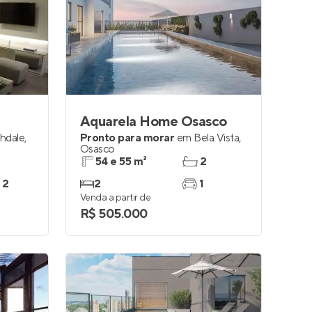
Aquarela Home Osasco
hdale
,
Pronto para morar
em
Bela Vista
,
Osasco
54 e 55 m²
2
 2
2
1
Venda a partir de
R$ 505.000