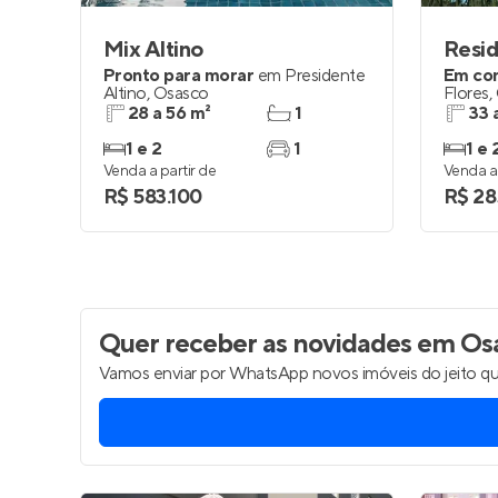
Mix Altino
Resid
Pronto para morar
em
Presidente
Em co
Altino
,
Osasco
Flores
,
28 a 56 m²
1
33 
1 e 2
1
1 e 
Venda a partir de
Venda a 
R$ 583.100
R$ 28
Quer receber as novidades
em Os
Vamos enviar por WhatsApp novos imóveis do jeito qu