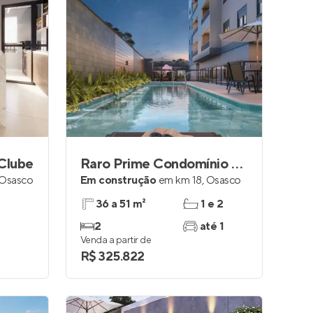
Clube
Raro Prime Condomínio Clube
Osasco
Em construção
em
km 18
,
Osasco
36 a 51 m²
1 e 2
2
até 1
Venda a partir de
R$ 325.822