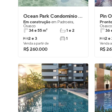
Ocean Park Condomínio Clube
Pin O
Em construção
em
Padroeira
,
Pronto
Osasco
Osasc
34 e 55 m²
1 e 2
36 
2 e 3
1
2 e 
Venda a partir de
Venda a 
R$ 260.000
R$ 26