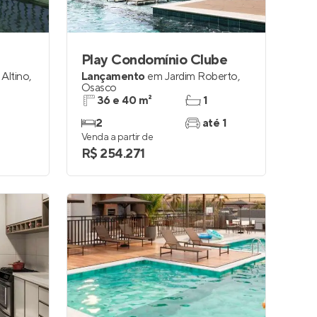
Play Condomínio Clube
 Altino
,
Lançamento
em
Jardim Roberto
,
Osasco
36 e 40 m²
1
2
até 1
Venda a partir de
R$ 254.271