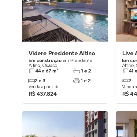
Videre Presidente Altino
Live 
Em construção
em
Presidente
Em co
Altino
,
Osasco
Altino
,
44 a 67 m²
1 e 2
41 
2 e 3
1 e 2
2
Venda a partir de
Venda a 
R$ 437.824
R$ 44