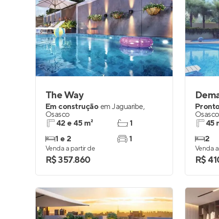
The Way
Em construção
em
Jaguaribe
,
Pronto
Osasco
Osasc
42 e 45 m²
1
45 
1 e 2
1
2
Venda a partir de
Venda a 
R$ 357.860
R$ 41