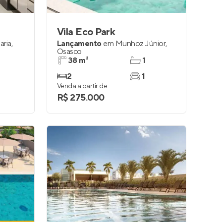
Vila Eco Park
aria
,
Lançamento
em
Munhoz Júnior
,
Osasco
38 m²
1
2
1
Venda a partir de
R$ 275.000