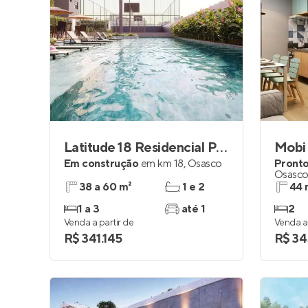
Latitude 18 Residencial Prime
Mobi 
Em construção
em
km 18
,
Osasco
Pronto
Osasc
38 a 60 m²
1 e 2
44 
1 a 3
até 1
2
Venda a partir de
Venda a 
R$ 341.145
R$ 34