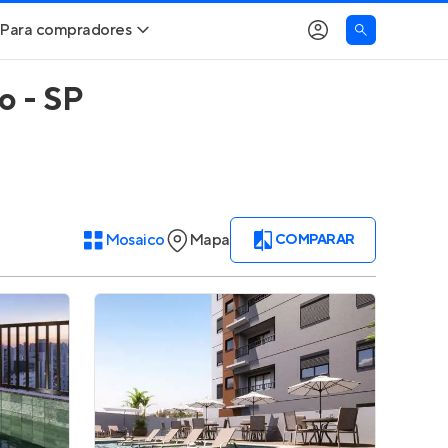
Para compradores
o - SP
Buscar um imóvel novo
Meu perfil
Calcule seu Poder de Compra
Imóveis Visualizados
Comprar x Alugar
Imóveis Contatados
Mosaico
Mapa
COMPARAR
Correção do INCC
Clientes
Entrar no Apto
Simulador de Financiamento
Encontre um corretor
Entrar no Apto