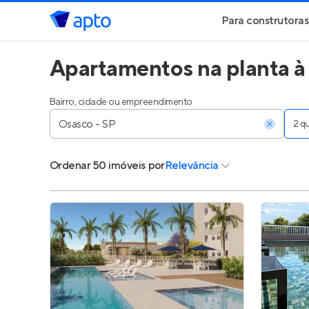
Para construtoras
Apartamentos na planta à
Geração de Le
Geração de Vis
Bairro, cidade ou empreendimento
2 
Geração de Ve
Ordenar
50 imóveis
por
Relevância
Maiores Const
Parcerias Imobi
Anunciar Imóve
Entrar no Pa