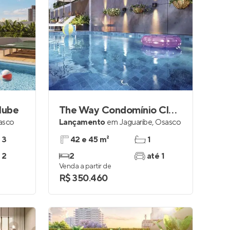
lube
The Way Condomínio Clube
asco
Lançamento
em
Jaguaribe
,
Osasco
 3
42 e 45 m²
1
 2
2
até 1
Venda a partir de
R$ 350.460