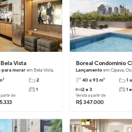
Bela Vista
Boreal Condomínio C
 para morar
em
Bela Vista
,
Lançamento
em
Cipava
,
Os
o
m²
2
40 a 93 m²
1 a
1
2 e 3
1 e
partir de
Venda a partir de
5.333
R$ 347.000