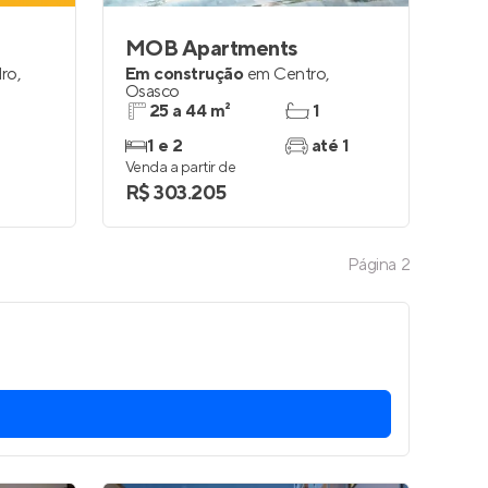
MOB Apartments
dro
,
Em construção
em
Centro
,
Osasco
25 a 44 m²
1
1 e 2
até 1
Venda a partir de
R$ 303.205
Página
2