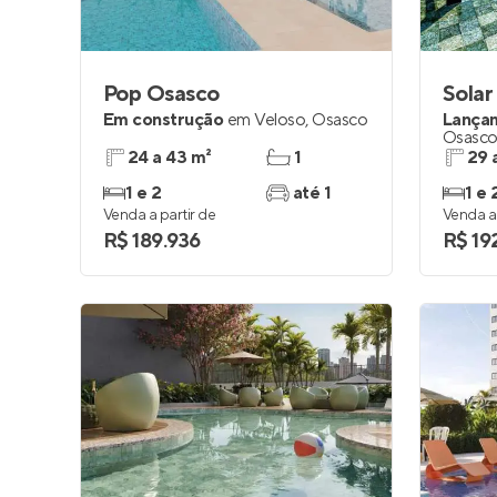
Pop Osasco
Solar
Em construção
em
Veloso
,
Osasco
Lança
Osasc
24 a 43 m²
1
29 
1 e 2
até 1
1 e 
Venda a partir de
Venda a 
R$ 189.936
R$ 19