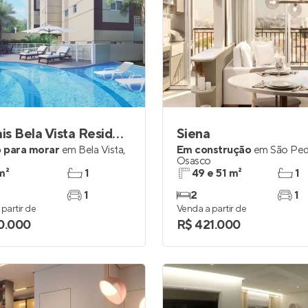
Demais Bela Vista Residencial Clube
Siena
 para morar
em
Bela Vista
,
Em construção
em
São Pe
o
Osasco
m²
1
49 e 51 m²
1
1
2
1
partir de
Venda a partir de
0.000
R$ 421.000