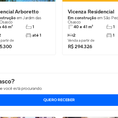
encial Arboretto
Vicenza Residencial
nstrução
em
Jardim das
Em construção
em
São Pe
Osasco
Osasco
a 46 m²
1
40 e 41 m²
1
2
até 1
2
1
partir de
Venda a partir de
5.300
R$ 294.326
asco
?
e você está procurando.
QUERO RECEBER