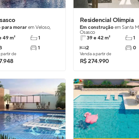
sasco
Residencial Olímpia
 para morar
em
Veloso
,
Em construção
em
Santa M
o
Osasco
e 49 m²
1
39 e 42 m²
1
3
1
2
0
partir de
Venda a partir de
7.948
R$ 274.990