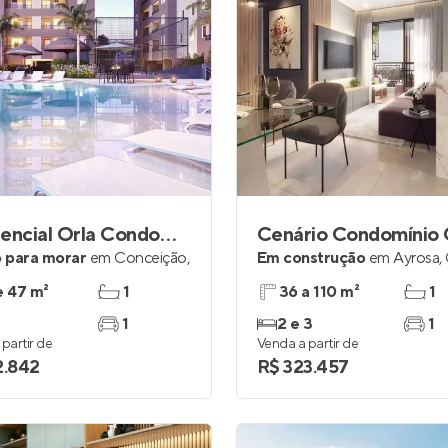
Residencial Orla Condomínio Praia
Cenário Condomínio 
 para morar
em
Conceição
,
Em construção
em
Ayrosa
,
o
e 47 m²
1
36 a 110 m²
1
1
2 e 3
1
partir de
Venda a partir de
2.842
R$ 323.457