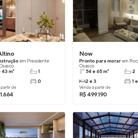
Altino
Now
nstrução
em
Presidente
Pronto para morar
em
Roc
Osasco
Osasco
e 43 m²
1
54 e 65 m²
2
0
2 e 3
1 e
partir de
Venda a partir de
1.664
R$ 499.190