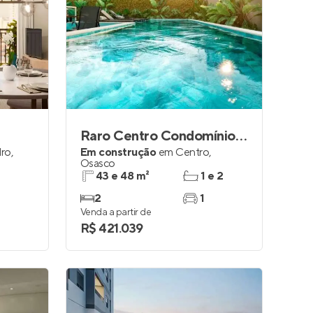
Raro Centro Condomínio Clube
dro
,
Em construção
em
Centro
,
Osasco
43 e 48 m²
1 e 2
2
1
Venda a partir de
R$ 421.039