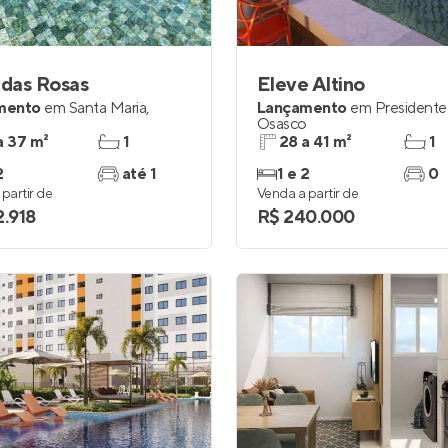
Entrar no Apto
 das Rosas
Eleve Altino
mento
em
Santa Maria
,
Lançamento
em
Presidente
o
Osasco
a 37 m²
1
28 a 41 m²
1
2
até 1
1 e 2
0
partir de
Venda a partir de
2.918
R$ 240.000