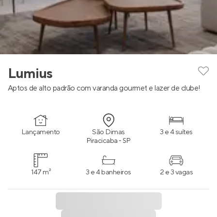
Lumius
Aptos de alto padrão com varanda gourmet e lazer de clube!
Lançamento
São Dimas
3 e 4 suítes
Piracicaba - SP
147 m²
3 e 4 banheiros
2 e 3 vagas