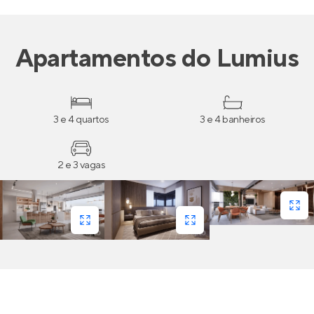
Apartamentos
do
Lumius
3 e 4 quartos
3 e 4 banheiros
2 e 3 vagas